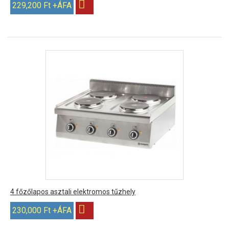
229,200 Ft +ÁFA
4 főzőlapos asztali elektromos tűzhely
230,000 Ft +ÁFA