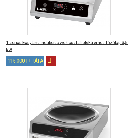
1 zónás EasyLine indukciós wok asztali elektromos főzőlap 3,5
kW
115,000 Ft +ÁFA