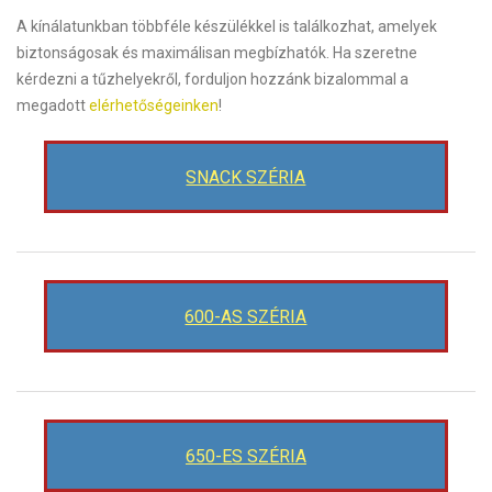
A kínálatunkban többféle készülékkel is találkozhat, amelyek
biztonságosak és maximálisan megbízhatók. Ha szeretne
kérdezni a tűzhelyekről, forduljon hozzánk bizalommal a
megadott
elérhetőségeinken
!
SNACK SZÉRIA
600-AS SZÉRIA
650-ES SZÉRIA