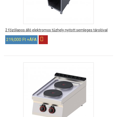
2 főzőlapos álló elektromos tűzhely nyitott semleges tárolóval
219,000 Ft +ÁFA