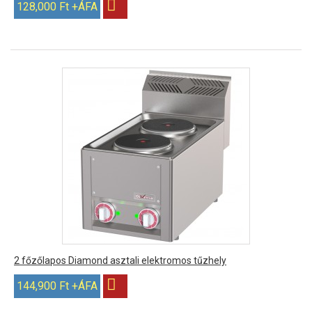
128,000 Ft +ÁFA
2 főzőlapos Diamond asztali elektromos tűzhely
144,900 Ft +ÁFA