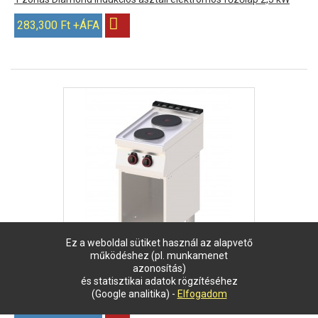
283,300 Ft +ÁFA
Ez a weboldal sütiket használ az alapvető
működéshez (pl. munkamenet
azonosítás)
és statisztikai adatok rögzítéséhez
2 főzőlapos RedFox álló elektromos tűzhely nyitott semleges
(Google analitika) -
Elfogadom
tárolóval