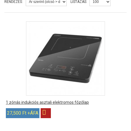
RENDEZÉS:
LISTÁZÁS:
1 zónás indukciós asztali elektromos főzőlap
27,500 Ft +ÁFA