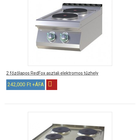
2 főzőlapos RedFox asztali elektromos tűzhely
242,000 Ft +ÁFA