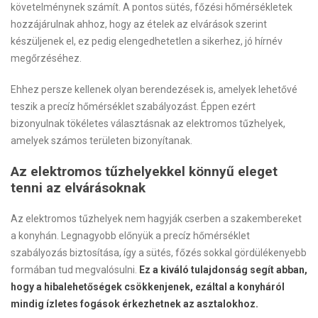
követelménynek számít. A pontos sütés, főzési hőmérsékletek
hozzájárulnak ahhoz, hogy az ételek az elvárások szerint
készüljenek el, ez pedig elengedhetetlen a sikerhez, jó hírnév
megőrzéséhez.
Ehhez persze kellenek olyan berendezések is, amelyek lehetővé
teszik a precíz hőmérséklet szabályozást. Éppen ezért
bizonyulnak tökéletes választásnak az elektromos tűzhelyek,
amelyek számos területen bizonyítanak.
Az elektromos tűzhelyekkel könnyű eleget
tenni az elvárásoknak
Az elektromos tűzhelyek nem hagyják cserben a szakembereket
a konyhán. Legnagyobb előnyük a precíz hőmérséklet
szabályozás biztosítása, így a sütés, főzés sokkal gördülékenyebb
formában tud megvalósulni.
Ez a kiváló tulajdonság segít abban,
hogy a hibalehetőségek csökkenjenek, ezáltal a konyháról
mindig ízletes fogások érkezhetnek az asztalokhoz.