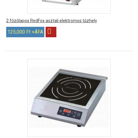
2 főzőlapos RedFox asztali elektromos tűzhely
125,000 Ft +ÁFA