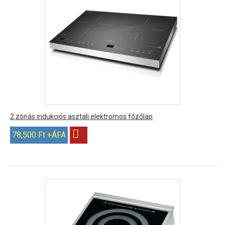
2 zónás indukciós asztali elektromos főzőlap
78,500 Ft +ÁFA