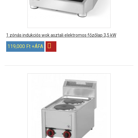
1 zónás indukciós wok asztali elektromos főzőlap 3,5 kW
119,000 Ft +ÁFA