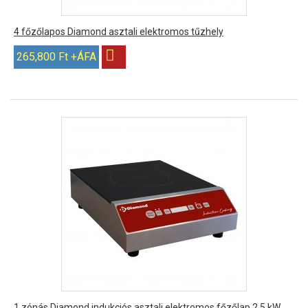
4 főzőlapos Diamond asztali elektromos tűzhely
265,800 Ft +ÁFA
1 zónás Diamond indukciós asztali elektromos főzőlap 2,5 kW