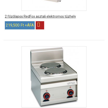
2 főzőlapos RedFox asztali elektromos tűzhely
219,500 Ft +ÁFA