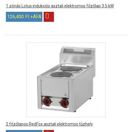
1 zónás Lotus indukciós asztali elektromos főzőlap 3,5 kW
126,400 Ft +ÁFA
2 főzőlapos RedFox asztali elektromos tűzhely