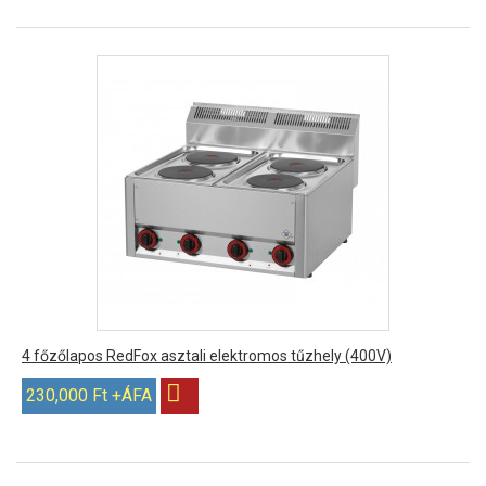
4 főzőlapos RedFox asztali elektromos tűzhely (400V)
230,000 Ft +ÁFA