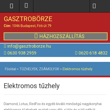
0
GASZTROBÖRZE
Cím:
1046 Budapest, Fóti út 79
HÁZHOZSZÁLLÍTÁS
info@gasztroborze.hu
0630 938 2959
0620 618 4832
Főoldal
>
TŰZHELYEK, ZSÁMOLYOK
>
Elektromos tűzhely
Elektromos tűzhely
Diamond, Lotus, RedFox és egyéb kiváló minőségű nagykonyhai
elektromos tűzhelyek asztali vagy álló, sütős és sütő nélküli,