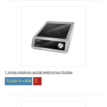
1 zónás indukciós asztali elektromos főzőlap
70,500 Ft +ÁFA