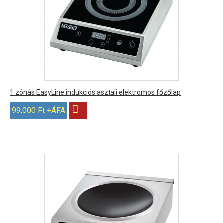
1 zónás EasyLine indukciós asztali elektromos főzőlap
99,000 Ft +ÁFA