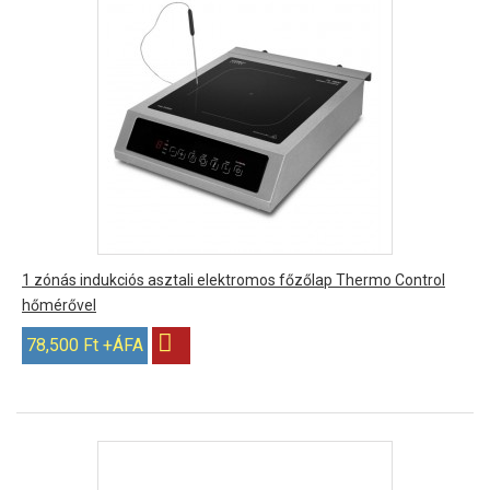
1 zónás indukciós asztali elektromos főzőlap Thermo Control
hőmérővel
78,500 Ft +ÁFA