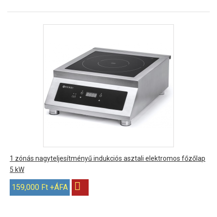
1 zónás nagyteljesítményű indukciós asztali elektromos főzőlap
5 kW
159,000 Ft +ÁFA