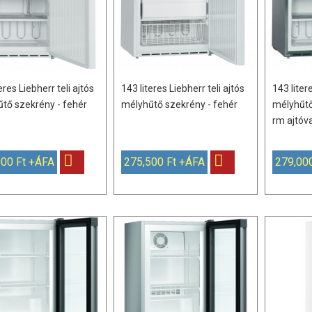
eres Liebherr teli ajtós
143 literes Liebherr teli ajtós
143 liter
tő szekrény - fehér
mélyhűtő szekrény - fehér
mélyhűtő
rm ajtóva
000 Ft +ÁFA
275,500 Ft +ÁFA
279,00