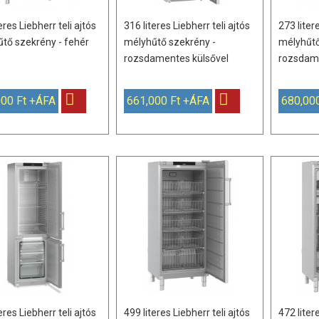
eres Liebherr teli ajtós
316 literes Liebherr teli ajtós
273 liter
tő szekrény - fehér
mélyhűtő szekrény -
mélyhűtő
rozsdamentes külsővel
rozsdame
000 Ft +ÁFA
661,000 Ft +ÁFA
680,00
eres Liebherr teli ajtós
499 literes Liebherr teli ajtós
472 liter