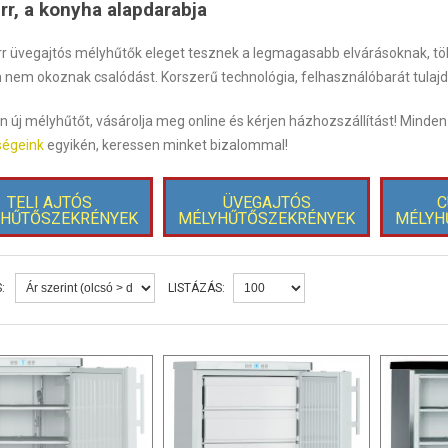
rr, a konyha alapdarabja
rr üvegajtós mélyhűtők eleget tesznek a legmagasabb elvárásoknak, tö
nem okoznak csalódást. Korszerű technológia, felhasználóbarát tulajdo
n új mélyhűtőt, vásárolja meg online és kérjen házhozszállítást! Mind
ségeink
egyikén, keressen minket bizalommal!
TELI AJTÓS
ÜVEGAJTÓS
C
YHŰTŐSZEKRÉNYEK
MÉLYHŰTŐSZEKRÉNYEK
MÉLYH
:
LISTÁZÁS: