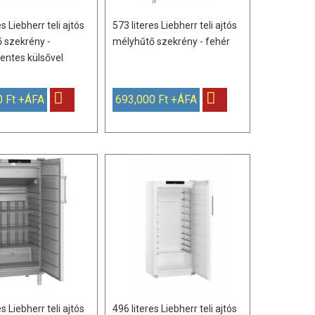
es Liebherr teli ajtós
573 literes Liebherr teli ajtós
 szekrény -
mélyhűtő szekrény - fehér
ntes külsővel
0 Ft +ÁFA
693,000 Ft +ÁFA
es Liebherr teli ajtós
496 literes Liebherr teli ajtós