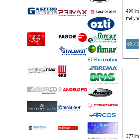
499 lit
mélyhű
637,
377 lit