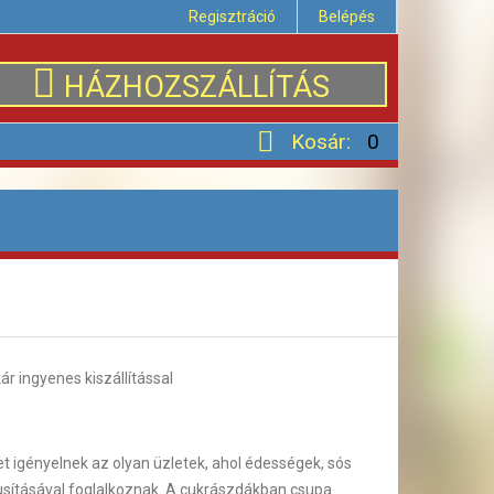
Regisztráció
Belépés
HÁZHOZSZÁLLÍTÁS
Kosár:
0
r ingyenes kiszállítással
 igényelnek az olyan üzletek, ahol édességek, sós
usításával foglalkoznak. A cukrászdákban csupa