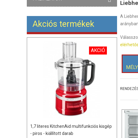
Liebhe
A Liebhe
Akciós termékek
arányban 
Válasszo
elérhető
AKCIÓ
MÉL
RENDEZÉS
1,7 literes KitchenAid multifunkciós kisgép
- piros - kiállított darab