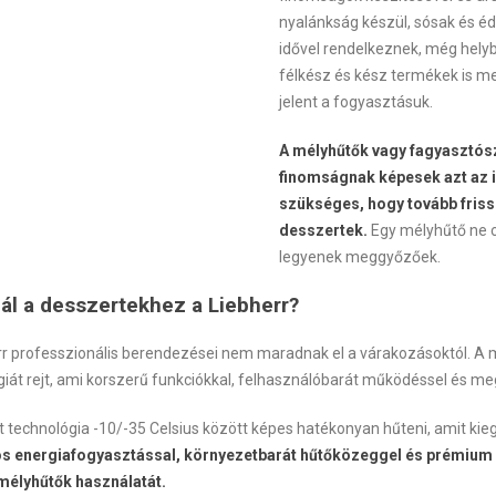
nyalánkság készül, sósak és éd
idővel rendelkeznek, még helybe
félkész és kész termékek is m
jelent a fogyasztásuk.
A mélyhűtők vagy fagyasztós
finomságnak képesek azt az i
szükséges, hogy tovább fris
desszertek.
Egy mélyhűtő ne cs
legyenek meggyőzőek.
nál a desszertekhez a Liebherr?
rr professzionális berendezései nem maradnak el a várakozásoktól. A 
iát rejt, ami korszerű funkciókkal, felhasználóbarát működéssel és meg
 technológia -10/-35 Celsius között képes hatékonyan hűteni, amit kie
s energiafogyasztással, környezetbarát hűtőközeggel és prémium a
 mélyhűtők használatát.