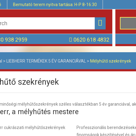
ó
Bemutató terem nyitva tartása: H-P 8-16:30
0 938 2959
0620 618 4832
al
>
LIEBHERR TERMÉKEK 5 ÉV GARANCIÁVAL
>
Mélyhűtő szekrények
hűtő szekrények
minőségi mélyhűtőszekrények széles választékban 5 év garanciával, aká
err, a mélyhűtés mestere
Professzionális berendezéseket
finomságok készítésével és ár