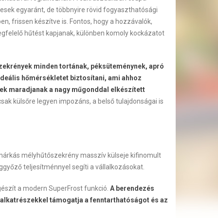
esek egyaránt, de többnyire rövid fogyaszthatósági
n, frissen készítve is. Fontos, hogy a hozzávalók,
egfelelő hűtést kapjanak, különben komoly kockázatot
zekrények minden tortának, péksüteménynek, apró
deális hőmérsékletet biztosítani, ami ahhoz
sek maradjanak a nagy műgonddal elkészített
ak külsőre legyen impozáns, a belső tulajdonságai is
márkás mélyhűtőszekrény masszív külseje kifinomult
győző teljesítménnyel segíti a vállalkozásokat.
gészít a modern SuperFrost funkció.
A berendezés
lkatrészekkel támogatja a fenntarthatóságot és az