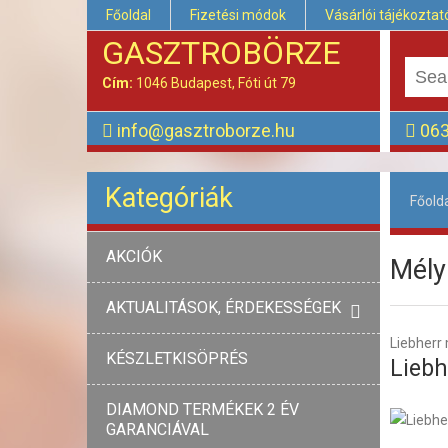
Főoldal
Fizetési módok
Vásárlói tájékoztat
GASZTROBÖRZE
Cím:
1046 Budapest, Fóti út 79
info@gasztroborze.hu
063
Kategóriák
Főold
AKCIÓK
Mély
AKTUALITÁSOK, ÉRDEKESSÉGEK
Liebherr 
KÉSZLETKISÖPRÉS
Liebh
DIAMOND TERMÉKEK 2 ÉV
GARANCIÁVAL