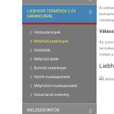
A Liebher
LIEBHERR TERMÉKEK 5 ÉV
leolvasha
GARANCIÁVAL
minőségét
Válass
Hűtőszekrények
Mélyhűtő szekrények
Az új be
termékein
Hűtőládák
minket a 
Mélyhűtő ládák
Liebh
Borhűtő szekrények
Hűtött munkaasztalok
Mélyhűtött munkaasztalok
Szivartároló szekrény
MELEGENTARTÓK