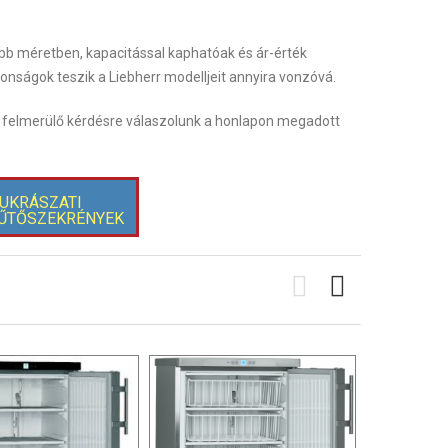
bb méretben, kapacitással kaphatóak és ár-érték
nságok teszik a Liebherr modelljeit annyira vonzóvá.
en felmerülő kérdésre válaszolunk a honlapon megadott
UKRÁSZATI
ŰTŐSZEKRÉNYEK