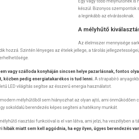
Egy vagy több mélyhűtőnek is 
készül. Bizonyos szempontok sz
a leginkább az elvárásoknak.
A mélyhűtő kiválasztá
Az élelmiszer mennyisége sark
ik hozzá. Szintén lényeges az ételek jellege, a tárolás jellegzetesség
terhelhetősége.
rem vagy szálloda konyháján sincsen helye pazarlásnak, fontos olyan
, közben pedig energiatakarékos is tud lenni.
A strapabíró anyagokbó
etű LED világítás segítse az ésszerű energia használatot.
 modern mélyhűtőből sem hiányozhat az olyan ajtó, ami önműködően csu
egy sokoldalú berendezés képes segíteni a hatékony munkát.
mélyhűtő riasztási funkcióval is el van látva, ami jelzi, ha veszélyben a t
i hibák miatt sem kell aggódnia, ha egy ilyen, ügyes berendezés va