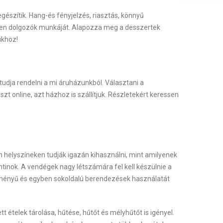
gészítik. Hang-és fényjelzés, riasztás, könnyű
zínen dolgozók munkáját. Alapozza meg a desszertek
ukhoz!
dja rendelni a mi áruházunkból. Választani a
zt online, azt házhoz is szállítjuk. Részletekért keressen
 helyszíneken tudják igazán kihasználni, mint amilyenek
ntinok. A vendégek nagy létszámára fel kell készülnie a
tményű és egyben sokoldalú berendezések használatát
t ételek tárolása, hűtése, hűtőt és mélyhűtőt is igényel.