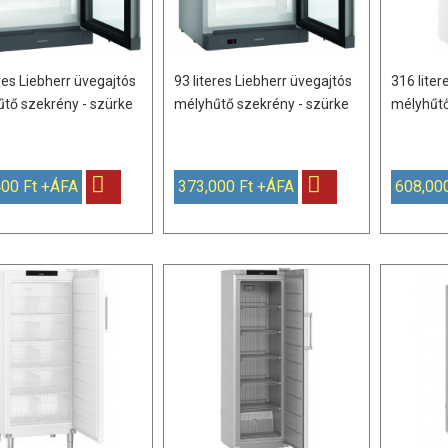
eres Liebherr üvegajtós
93 literes Liebherr üvegajtós
316 liter
tő szekrény - szürke
mélyhűtő szekrény - szürke
mélyhűtő
400 Ft +ÁFA
373,000 Ft +ÁFA
608,00