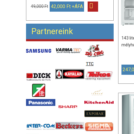
42,000 Ft +ÁFA
49,000 Ft
Partnereink
143 lit
mélyhű
247,