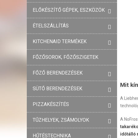
ELŐKÉSZÍTŐ GÉPEK, ESZKÖZÖK
ÉTELSZÁLLÍTÁS
KITCHENAID TERMÉKEK
FŐZŐSOROK, FŐZŐSZIGETEK
FŐZŐ BERENDEZÉSEK
Mit kí
SÜTŐ BERENDEZÉSEK
A Liebhe
PIZZAKÉSZÍTÉS
technológ
A NoFrost
TŰZHELYEK, ZSÁMOLYOK
takaréko
időtálló
HŰTÉSTECHNIKA