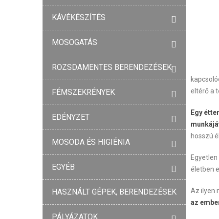
KÁVÉKÉSZÍTÉS
MOSOGATÁS
ROZSDAMENTES BERENDEZÉSEK
kapcsolód
eltérő a 
FÉMSZEKRÉNYEK
Egy étte
EDÉNYZET
munkáját
hosszú él
MOSODA ÉS HIGIÉNIA
Egyetlen
EGYÉB
életben 
Az ilyen 
HASZNÁLT GÉPEK, BERENDEZÉSEK
az ember
PÁLYÁZATOK