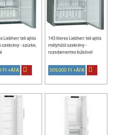
es Liebherr teli ajtós
143 literes Liebherr teli ajtós
 szekrény - szürke,
mélyhűtő szekrény -
l
rozsdamentes külsővel
0 Ft +ÁFA
309,000 Ft +ÁFA