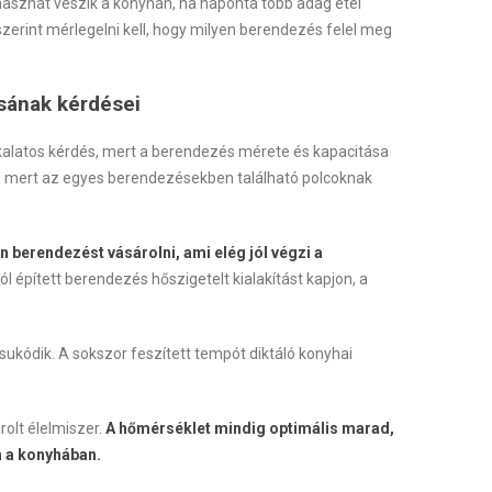
hasznát veszik a konyhán, ha naponta több adag étel
erint mérlegelni kell, hogy milyen berendezés felel meg
sának kérdései
alatos kérdés, mert a berendezés mérete és kapacitása
ei, mert az egyes berendezésekben található polcoknak
 berendezést vásárolni, ami elég jól végzi a
l épített berendezés hőszigetelt kialakítást kapjon, a
kódik. A sokszor feszített tempót diktáló konyhai
árolt élelmiszer.
A hőmérséklet mindig optimális marad,
n a konyhában.