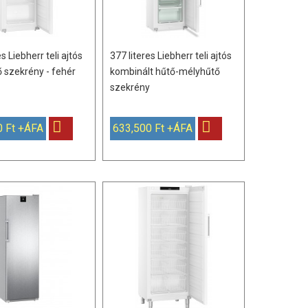
es Liebherr teli ajtós
377 literes Liebherr teli ajtós
 szekrény - fehér
kombinált hűtő-mélyhűtő
szekrény
0 Ft +ÁFA
633,500 Ft +ÁFA