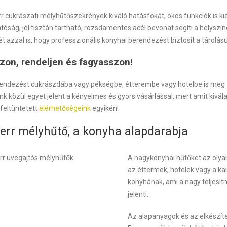
r cukrászati mélyhűtőszekrények kiváló hatásfokát, okos funkciók is kie
tóság, jól tisztán tartható, rozsdamentes acél bevonat segíti a helys
 azzal is, hogy professzionális konyhai berendezést biztosít a tárolás
zon, rendeljen és fagyasszon!
rendezést cukrászdába vagy pékségbe, étterembe vagy hotelbe is meg tu
k közül egyet jelent a kényelmes és gyors vásárlással, mert amit kiválas
feltüntetett
elérhetőségeink
egyikén!
err mélyhűtő, a konyha alapdarabja
A nagykonyhai hűtőket az olyan
az éttermek, hotelek vagy a ka
konyhának, ami a nagy teljesí
jelenti.
Az alapanyagok és az elkészítet