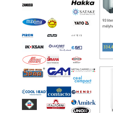
93 lit
mélyhű
334,