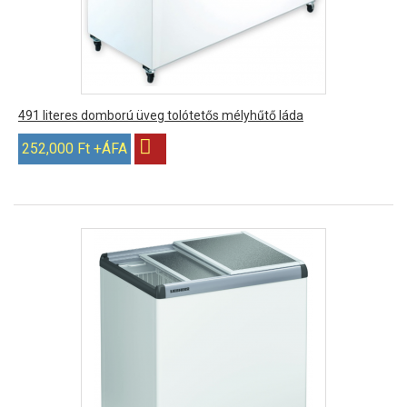
491 literes domború üveg tolótetős mélyhűtő láda
252,000 Ft +ÁFA