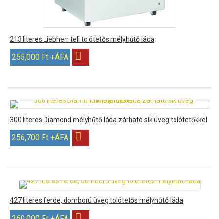
213 literes Liebherr teli tolótetős mélyhűtő láda
255,000 Ft +ÁFA
300 literes Diamond mélyhűtő láda zárható sík üveg tolótetőkkel
256,700 Ft +ÁFA
427 literes ferde, domború üveg tolótetős mélyhűtő láda
260,000 Ft +ÁFA