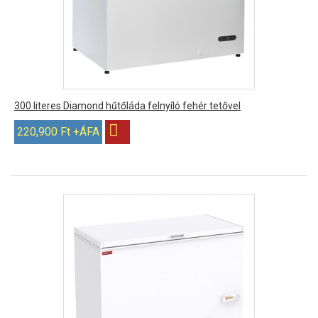
300 literes Diamond hűtőláda felnyíló fehér tetővel
220,900 Ft +ÁFA