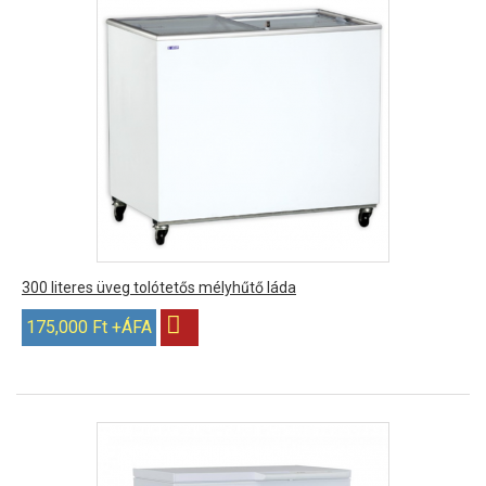
300 literes üveg tolótetős mélyhűtő láda
175,000 Ft +ÁFA