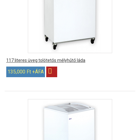
117 literes üveg tolótetős mélyhűtő láda
135,000 Ft +ÁFA