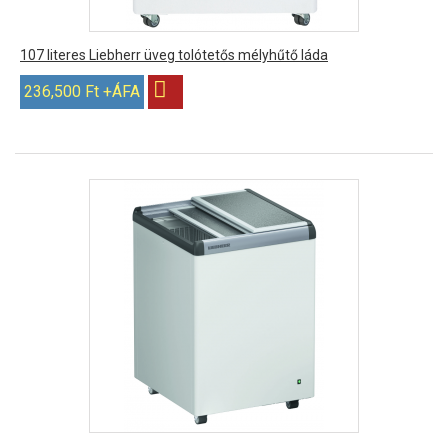
107 literes Liebherr üveg tolótetős mélyhűtő láda
236,500 Ft +ÁFA