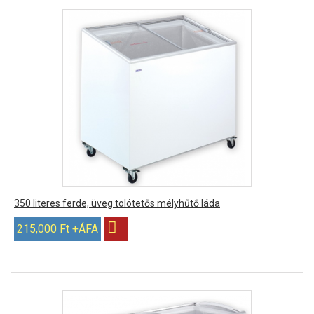
350 literes ferde, üveg tolótetős mélyhűtő láda
215,000 Ft +ÁFA