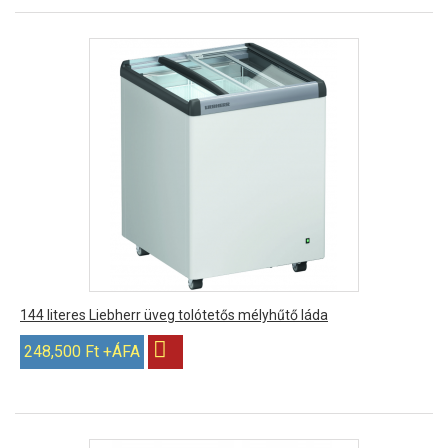
144 literes Liebherr üveg tolótetős mélyhűtő láda
248,500 Ft +ÁFA