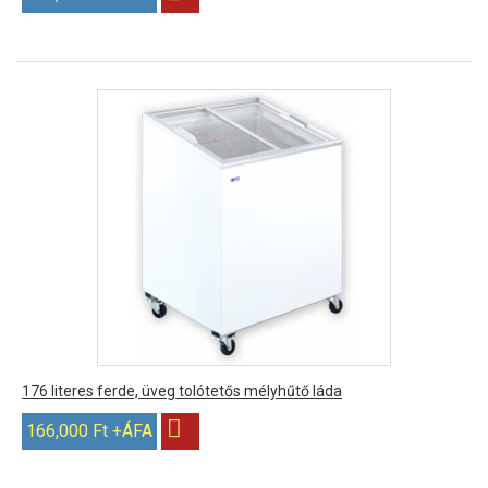
176 literes ferde, üveg tolótetős mélyhűtő láda
166,000 Ft +ÁFA