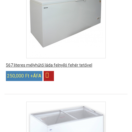
567 literes mélyhűtő láda felnyíló fehér tetővel
250,000 Ft +ÁFA