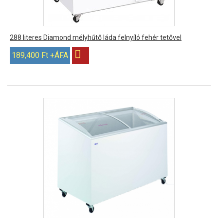
288 literes Diamond mélyhűtő láda felnyíló fehér tetővel
189,400 Ft +ÁFA