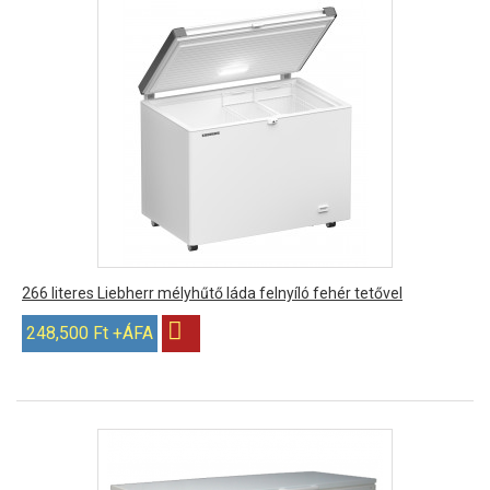
266 literes Liebherr mélyhűtő láda felnyíló fehér tetővel
248,500 Ft +ÁFA