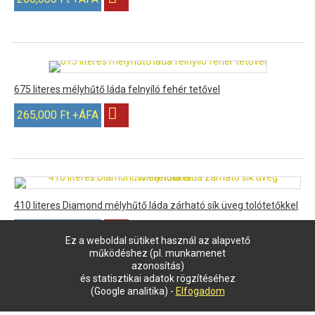
675 literes mélyhűtő láda felnyíló fehér tetővel
265,000 Ft +ÁFA
410 literes Diamond mélyhűtő láda zárható sík üveg tolótetőkkel
272,300 Ft +ÁFA
Ez a weboldal sütiket használ az alapvető
működéshez (pl. munkamenet
azonosítás)
és statisztikai adatok rögzítéséhez
(Google analitika) -
Elfogadom