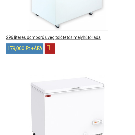
296 literes domború üveg tolótetős mélyhűtő láda
179,000 Ft +ÁFA