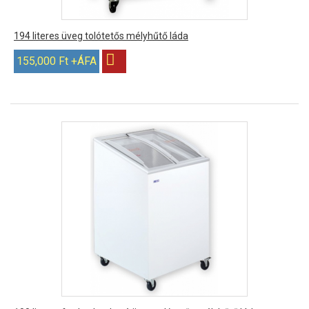
194 literes üveg tolótetős mélyhűtő láda
155,000 Ft +ÁFA