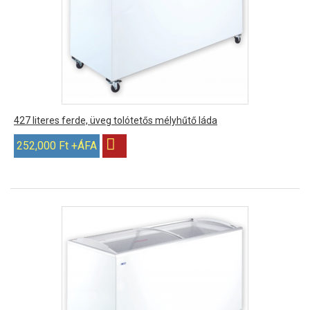
427 literes ferde, üveg tolótetős mélyhűtő láda
252,000 Ft +ÁFA