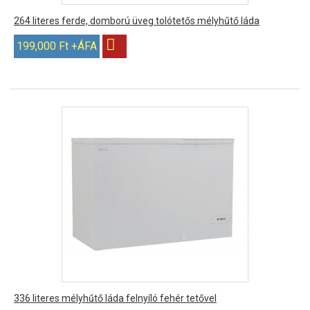
264 literes ferde, domború üveg tolótetős mélyhűtő láda
199,000 Ft +ÁFA
336 literes mélyhűtő láda felnyíló fehér tetővel