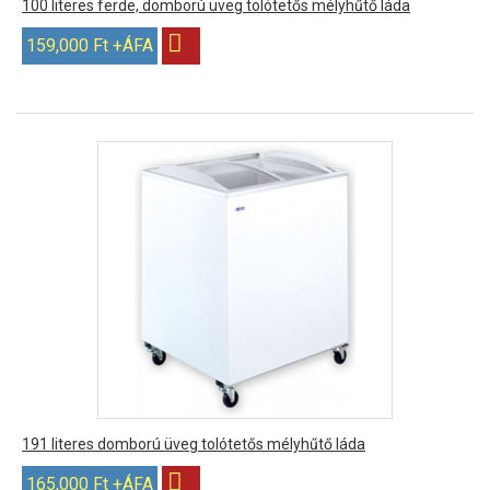
100 literes ferde, domború üveg tolótetős mélyhűtő láda
159,000 Ft +ÁFA
191 literes domború üveg tolótetős mélyhűtő láda
165,000 Ft +ÁFA