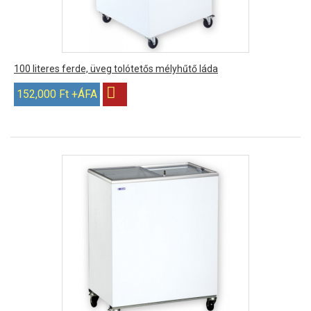
100 literes ferde, üveg tolótetős mélyhűtő láda
152,000 Ft +ÁFA