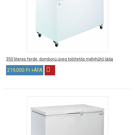
350 literes ferde, domború üveg tolótetős mélyhűtő láda
219,000 Ft +ÁFA