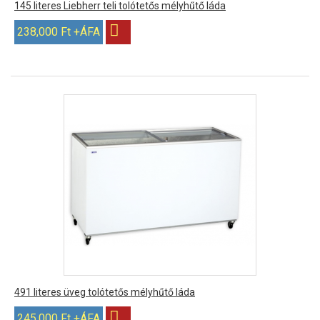
145 literes Liebherr teli tolótetős mélyhűtő láda
238,000 Ft +ÁFA
491 literes üveg tolótetős mélyhűtő láda
245,000 Ft +ÁFA