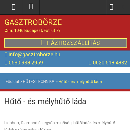
0
GASZTROBÖRZE
Cím:
1046 Budapest, Fóti út 79
HÁZHOZSZÁLLÍTÁS
info@gasztroborze.hu
0630 938 2959
0620 618 4832
Főoldal
>
HŰTÉSTECHNIKA
>
Hűtő - és mélyhűtő láda
Hűtő - és mélyhűtő láda
Liebherr, Diamond és egyéb minőségi hűtőládák és mélyhűtő
ládák széles választékban