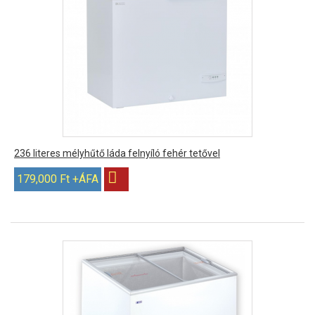
236 literes mélyhűtő láda felnyíló fehér tetővel
179,000 Ft +ÁFA