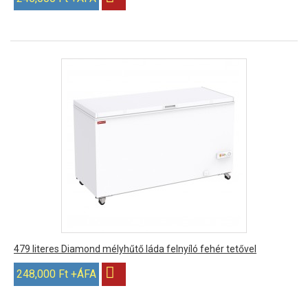
479 literes Diamond mélyhűtő láda felnyíló fehér tetővel
248,000 Ft +ÁFA