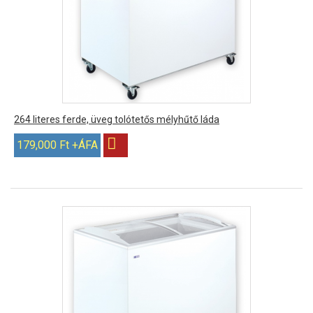
264 literes ferde, üveg tolótetős mélyhűtő láda
179,000 Ft +ÁFA