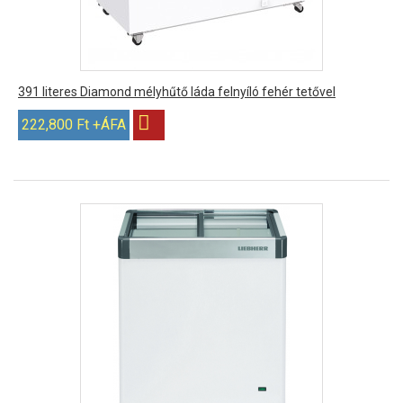
391 literes Diamond mélyhűtő láda felnyíló fehér tetővel
222,800 Ft +ÁFA