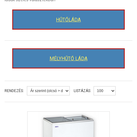
HŰTŐLÁDA
MÉLYHŰTŐ LÁDA
RENDEZÉS:
LISTÁZÁS: