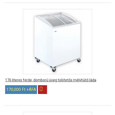
176 literes ferde, domború üveg tolótetős mélyhűtő láda
170,000 Ft +ÁFA