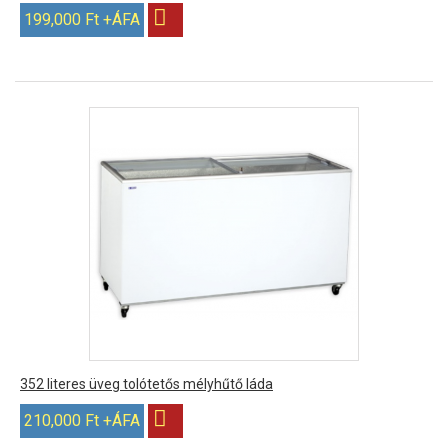
199,000 Ft +ÁFA
352 literes üveg tolótetős mélyhűtő láda
210,000 Ft +ÁFA