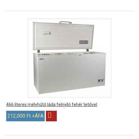
466 literes mélyhűtő láda felnyíló fehér tetővel
212,000 Ft +ÁFA