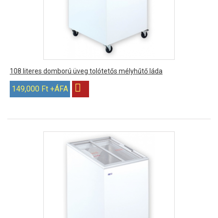
108 literes domború üveg tolótetős mélyhűtő láda
149,000 Ft +ÁFA