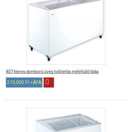
407 literes domború üveg tolótetős mélyhűtő láda
215,000 Ft +ÁFA