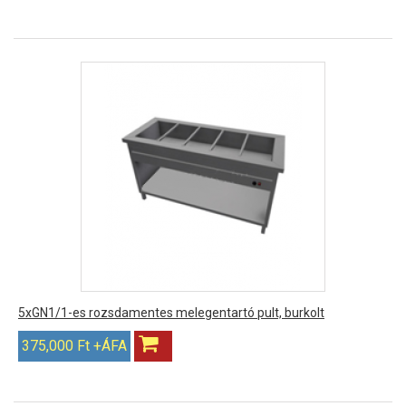
5xGN1/1-es rozsdamentes melegentartó pult, burkolt
375,000 Ft +ÁFA