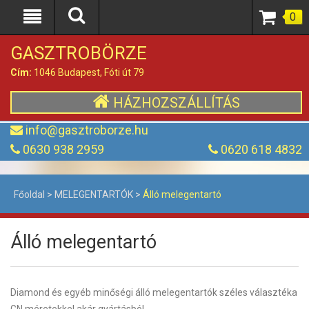
0
GASZTROBÖRZE
Cím:
1046 Budapest, Fóti út 79
HÁZHOZSZÁLLÍTÁS
info@gasztroborze.hu
0630 938 2959
0620 618 4832
Főoldal
>
MELEGENTARTÓK
>
Álló melegentartó
Álló melegentartó
Diamond és egyéb minőségi álló melegentartók széles választéka