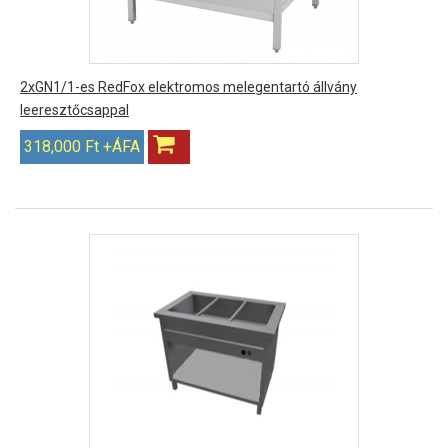
2xGN1/1-es RedFox elektromos melegentartó állvány
leeresztőcsappal
318,000 Ft +ÁFA