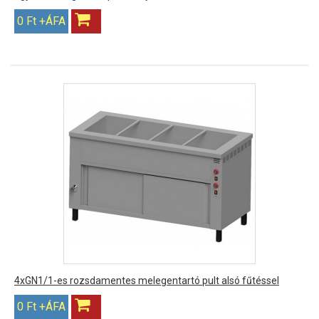
0 Ft +ÁFA
4xGN1/1-es rozsdamentes melegentartó pult alsó fűtéssel
0 Ft +ÁFA