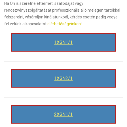
Ha Ön is szeretné éttermét, szállodáját vagy
rendezvényszolgáltatását professzionális álló melegen tartókkal
felszerelni, vásároljon kínálatunkból, kérdés esetén pedig vegye
fel velünk a kapcsolatot
elérhetőségeinken
!
1XGN1/1
1XGN2/1
2XGN1/1