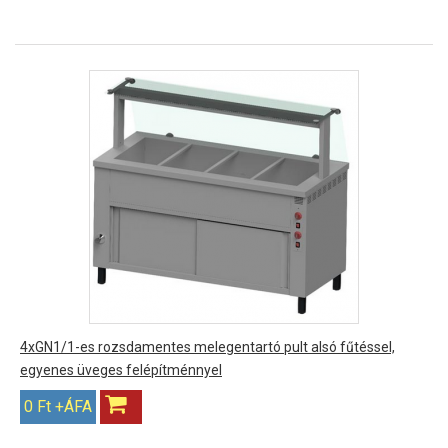
4xGN1/1-es rozsdamentes melegentartó pult alsó fűtéssel,
egyenes üveges felépítménnyel
0 Ft +ÁFA