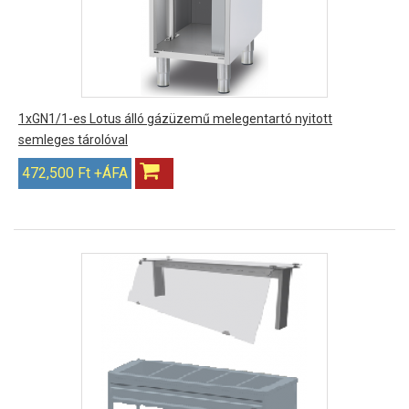
1xGN1/1-es Lotus álló gázüzemű melegentartó nyitott
semleges tárolóval
472,500 Ft +ÁFA