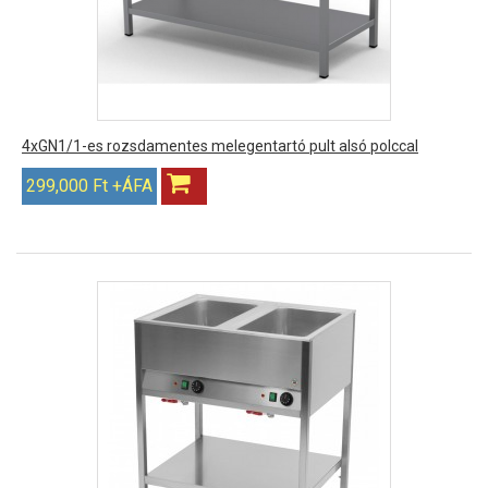
4xGN1/1-es rozsdamentes melegentartó pult alsó polccal
299,000 Ft +ÁFA