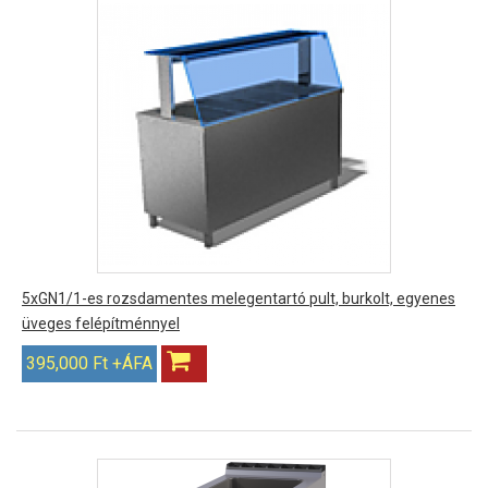
5xGN1/1-es rozsdamentes melegentartó pult, burkolt, egyenes
üveges felépítménnyel
395,000 Ft +ÁFA