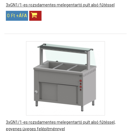
3xGN1/1-es rozsdamentes melegentartó pult alsó fűtéssel
0 Ft +ÁFA
3xGN1/1-es rozsdamentes melegentartó pult alsó fűtéssel,
egyenes üveges felépítménnyel