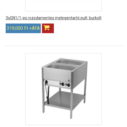
3xGN1/1-es rozsdamentes melegentartó pult, burkolt
319,000 Ft +ÁFA