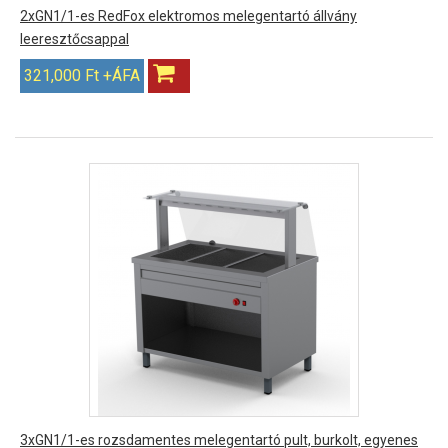
2xGN1/1-es RedFox elektromos melegentartó állvány
leeresztőcsappal
321,000 Ft +ÁFA
3xGN1/1-es rozsdamentes melegentartó pult, burkolt, egyenes