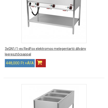
3xGN1/1-es RedFox elektromos melegentartó állvány
leeresztőcsappal
448,000 Ft +ÁFA