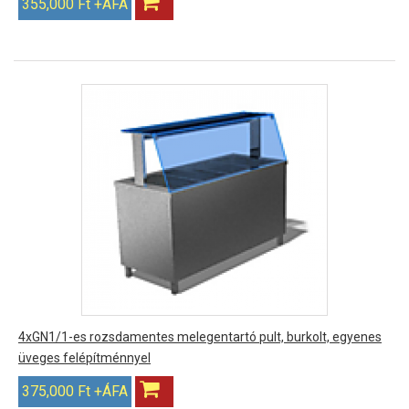
355,000 Ft +ÁFA
4xGN1/1-es rozsdamentes melegentartó pult, burkolt, egyenes
üveges felépítménnyel
375,000 Ft +ÁFA