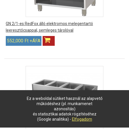
GN 2/1-es RedFox álló elektromos melegentartó
leeresztőcsappal, semleges tárolóval
552,000 Ft +ÁFA
Ez a weboldal sütiket használ az alapvető
működéshez (pl. munkamenet
azonosítás)
és statisztikai adatok rögzítéséhez
(Google analitika) -
Elfogadom