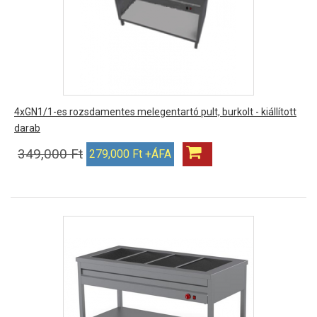
4xGN1/1-es rozsdamentes melegentartó pult, burkolt - kiállított
darab
349,000 Ft
279,000 Ft +ÁFA