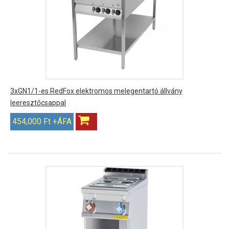
3xGN1/1-es RedFox elektromos melegentartó állvány
leeresztőcsappal
454,000 Ft +ÁFA