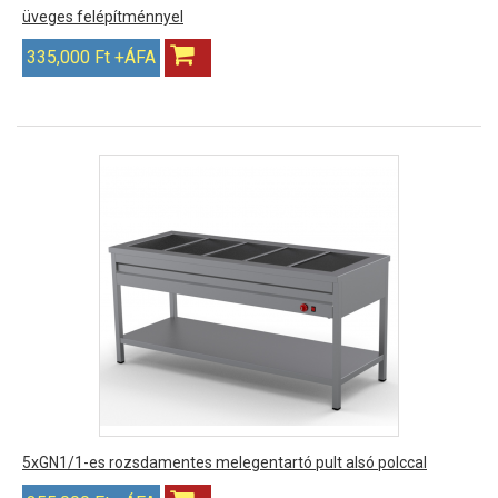
üveges felépítménnyel
335,000 Ft +ÁFA
5xGN1/1-es rozsdamentes melegentartó pult alsó polccal