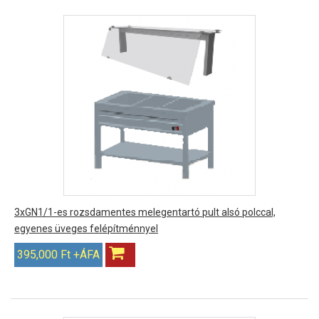
3xGN1/1-es rozsdamentes melegentartó pult alsó polccal,
egyenes üveges felépítménnyel
395,000 Ft +ÁFA