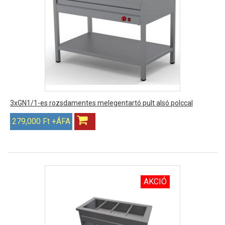
3xGN1/1-es rozsdamentes melegentartó pult alsó polccal
279,000 Ft +ÁFA
AKCIÓ