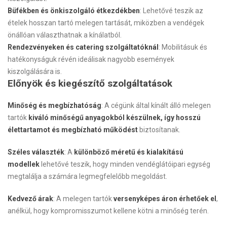
Büfékben és önkiszolgáló étkezdékben
: Lehetővé teszik az
ételek hosszan tartó melegen tartását, miközben a vendégek
önállóan választhatnak a kínálatból.
Rendezvényeken és catering szolgáltatóknál
: Mobilitásuk és
hatékonyságuk révén ideálisak nagyobb események
kiszolgálására is.
Előnyök és kiegészítő szolgáltatások
Minőség és megbízhatóság
: A cégünk által kínált álló melegen
tartók
kiváló minőségű anyagokból készülnek, így hosszú
élettartamot és megbízható működést
biztosítanak.
Széles választék
: A
különböző méretű és kialakítású
modellek
lehetővé teszik, hogy minden vendéglátóipari egység
megtalálja a számára legmegfelelőbb megoldást.
Kedvező árak
: A melegen tartók
versenyképes áron érhetőek el
,
anélkül, hogy kompromisszumot kellene kötni a minőség terén.