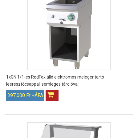
1xGN 1/1-es RedFox álló elektromos melegentartó
leeresztőcsappal, semleges tárolóval
397,000 Ft +ÁFA