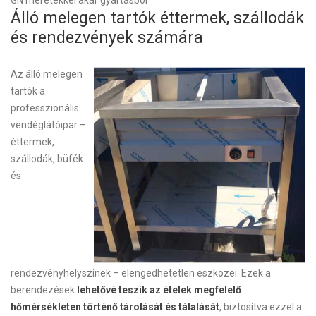
GN méretekkel akár gyártásból
Álló melegen tartók éttermek, szállodák
és rendezvények számára
Az álló melegen
tartók a
professzionális
vendéglátóipar –
éttermek,
szállodák, büfék
és
rendezvényhelyszínek – elengedhetetlen eszközei. Ezek a
berendezések
lehetővé teszik az ételek megfelelő
hőmérsékleten történő tárolását és tálalását
, biztosítva ezzel a