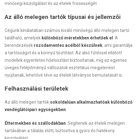
minőségi kiszolgálást és az ételek frissességét.
Az álló melegen tartók típusai és jellemzői
Cégünk kínálatában számos kiváló minőségű álló melegen tartó
található, amelyek
különböző méretekben érhetőek el
. A
berendezések
rozsdamentes acélból készülnek
, ami garantálja
a tartósságot és a könnyű tisztítást. Az alsó fűtéssel ellátott
modellek egyenletes hőeloszlást biztosítanak, míg az egyenes
üveges felépítményű változatok esztétikus megjelenést
nyújtanak, lehetővé téve az ételek látványos bemutatását is.
Felhasználási területek
Az álló melegen tartók
sokoldalúan alkalmazhatóak különböző
vendéglátóipari egységekben
:
Éttermekben és szállodákban
: Segítenek az ételek melegen
tartásában a tálalás előtt, biztosítva a gyors és hatékony
kiszolgálást.