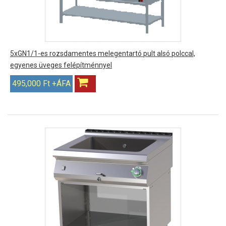
5xGN1/1-es rozsdamentes melegentartó pult alsó polccal,
egyenes üveges felépítménnyel
495,000 Ft +ÁFA