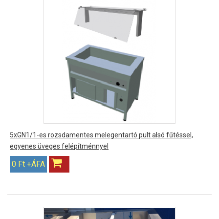
5xGN1/1-es rozsdamentes melegentartó pult alsó fűtéssel,
egyenes üveges felépítménnyel
0 Ft +ÁFA