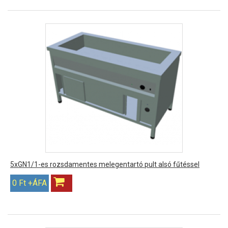
5xGN1/1-es rozsdamentes melegentartó pult alsó fűtéssel
0 Ft +ÁFA