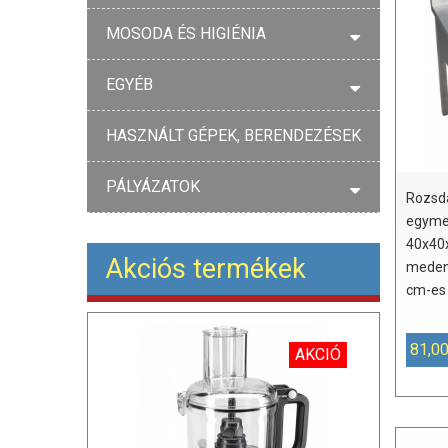
MOSODA ÉS HIGIÉNIA
EGYÉB
HASZNÁLT GÉPEK, BERENDEZÉSEK
PÁLYÁZATOK
Rozsd
egyme
40x40
Akciós termékek
meden
cm-es 
81,00
AKCIÓ