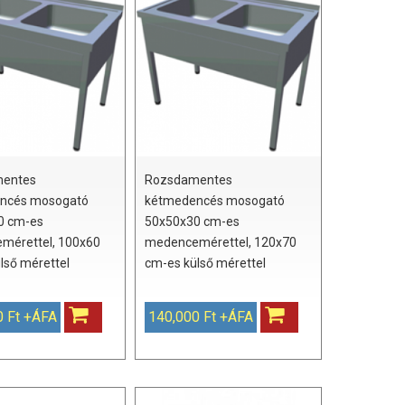
entes
Rozsdamentes
ncés mosogató
kétmedencés mosogató
0 cm-es
50x50x30 cm-es
mérettel, 100x60
medencemérettel, 120x70
lső mérettel
cm-es külső mérettel
0 Ft +ÁFA
140,000 Ft +ÁFA