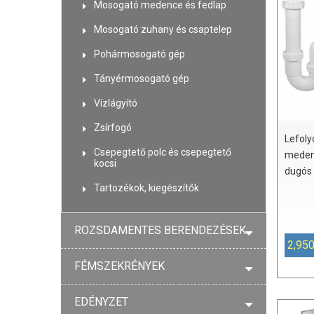
Mosogató medence és fedlap
Mosogató zuhany és csaptelep
Pohármosogató gép
Tányérmosogató gép
Vízlágyító
Zsírfogó
Lefoly
Csepegtető polc és csepegtető
meden
kocsi
dugós 
Tartozékok, kiegészítők
ROZSDAMENTES BERENDEZÉSEK
2,950
FÉMSZEKRÉNYEK
EDÉNYZET