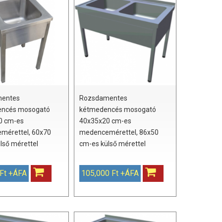
entes
Rozsdamentes
ncés mosogató
kétmedencés mosogató
0 cm-es
40x35x20 cm-es
mérettel, 60x70
medencemérettel, 86x50
lső mérettel
cm-es külső mérettel
 Ft +ÁFA
105,000 Ft +ÁFA