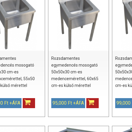
amentes
Rozsdamentes
Rozsdam
dencés mosogató
egymedencés mosogató
egymede
x30 cm-es
50x50x30 cm-es
50x50x3
cemérettel, 55x50
medencemérettel, 60x65
medence
külső mérettel
cm-es külső mérettel
cm-es kü
0 Ft +ÁFA
95,000 Ft +ÁFA
99,000