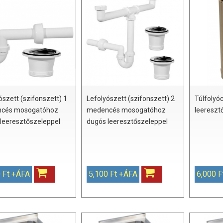
ószett (szifonszett) 1
Lefolyószett (szifonszett) 2
Túlfolyó
cés mosogatóhoz
medencés mosogatóhoz
leereszt
leeresztőszeleppel
dugós leeresztőszeleppel
 Ft +ÁFA
5,100 Ft +ÁFA
6,000 