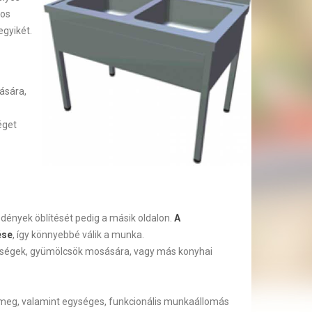
sos
egyikét.
ására,
éget
dények öblítését pedig a másik oldalon.
A
ése
, így könnyebbé válik a munka.
ldségek, gyümölcsök mosására, vagy más konyhai
 meg, valamint egységes, funkcionális munkaállomás