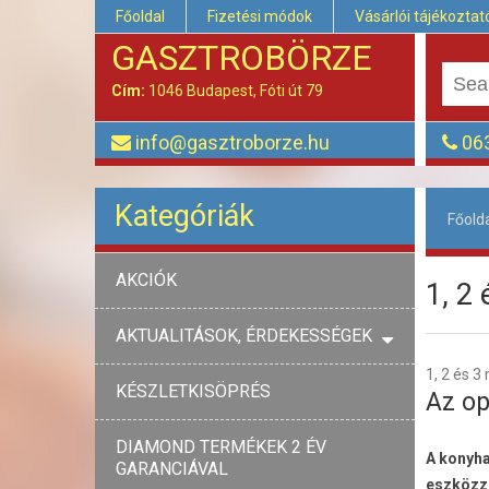
Főoldal
Fizetési módok
Vásárlói tájékoztat
GASZTROBÖRZE
Cím:
1046 Budapest, Fóti út 79
info@gasztroborze.hu
063
Kategóriák
Főold
AKCIÓK
1, 2
AKTUALITÁSOK, ÉRDEKESSÉGEK
1, 2 és 3
KÉSZLETKISÖPRÉS
Az op
DIAMOND TERMÉKEK 2 ÉV
A konyha
GARANCIÁVAL
eszközze