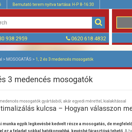
ó
Bemutató terem nyitva tartása: H-P 8-16:30
0 938 2959
0620 618 4832
al
>
MOSOGATÁS
>
1, 2 és 3 medencés mosogatók
 és 3 medencés mosogatók
 medencés mosogatók gyártásból, akár egyedi mérettel, kialakítással
timalizálás kulcsa – Hogyan válasszon m
i munka egyik legkevésbé kedvelt része a mosogatás, de megfelel
l ez a feladat sokkal hatékonyabbá, kevésbé fárasztóvá tehető
. A h