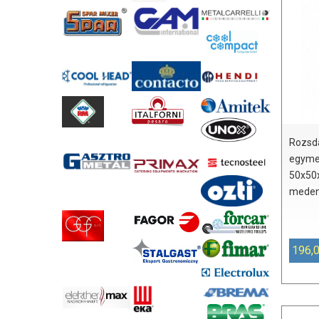
Rozsd
egyme
50x50
meden
196,