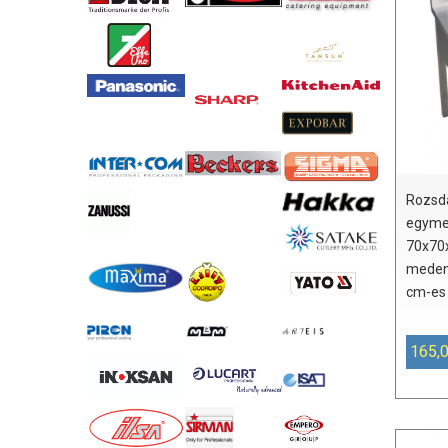
Rozsd
egyme
70x70
meden
cm-es 
165,