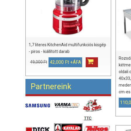
1,7 literes KitchenAid multifunkciós kisgép
- piros - kiállított darab
Rozsd
42,000 Ft +ÁFA
49,000 Ft
kétme
oldali
40x33
Partnereink
meden
cm-es 
110,