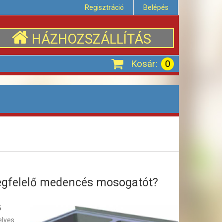
Regisztráció
Belépés
HÁZHOZSZÁLLÍTÁS
Kosár:
0
egfelelő medencés mosogatót?
ő
elyes