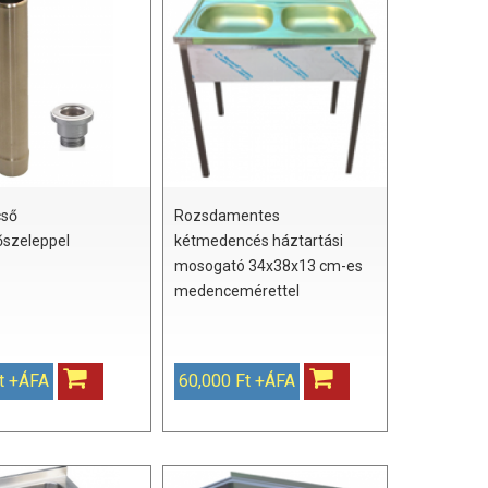
cső
Rozsdamentes
őszeleppel
kétmedencés háztartási
mosogató 34x38x13 cm-es
medencemérettel
Ft +ÁFA
60,000 Ft +ÁFA