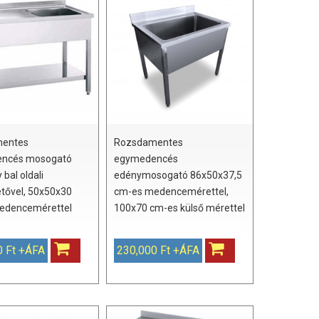
entes
Rozsdamentes
ncés mosogató
egymedencés
 bal oldali
edénymosogató 86x50x37,5
tővel, 50x50x30
cm-es medencemérettel,
edencemérettel
100x70 cm-es külső mérettel
0 Ft +ÁFA
230,000 Ft +ÁFA