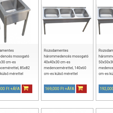
amentes
Rozsdamentes
Rozsdam
dencés mosogató
hárommedencés mosogató
háromme
x30 cm-es
40x40x30 cm-es
50x50x3
cemérettel, 85x82
medencemérettel, 140x60
medence
külső mérettel
cm-es külső mérettel
cm-es kü
000 Ft +ÁFA
169,000 Ft +ÁFA
192,00