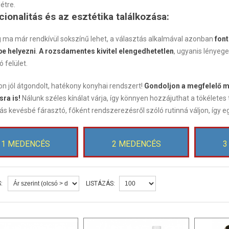
étre.
cionalitás és az esztétika találkozása:
 ma már rendkívül sokszínű lehet, a választás alkalmával azonban
font
be helyezni
.
A rozsdamentes kivitel elengedhetetlen
, ugyanis lényege
ó felület.
on jól átgondolt, hatékony konyhai rendszert!
Gondoljon a megfelelő mé
sra is!
Nálunk széles kínálat várja, így könnyen hozzájuthat a tökélete
s kevésbé fárasztó, főként rendszerezésről szóló rutinná váljon, így
1 MEDENCÉS
2 MEDENCÉS
3
:
LISTÁZÁS: