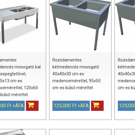
amentes
Rozsdamentes
Rozsdam
dencés mosogató bal
kétmedencés mosogató
kétmede
 csepegtetővel,
40x40x30 cm-es
40x40x3
,5x13 cm-es
medencemérettel, 95x50
medence
cemérettel, 120x60
cm-es külső mérettel
cm-es kü
külső mérettel
000 Ft +ÁFA
125,000 Ft +ÁFA
129,00