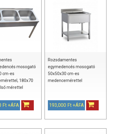
entes
Rozsdamentes
dencés mosogató
egymedencés mosogató
0 cm-es
50x50x30 cm-es
mérettel, 180x70
medencemérettel
lső mérettel
0 Ft +ÁFA
193,000 Ft +ÁFA