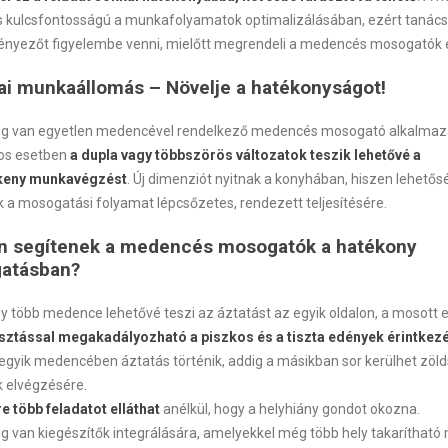
s kulcsfontosságú a munkafolyamatok optimalizálásában, ezért tanác
ényezőt figyelembe venni, mielőtt megrendeli a medencés mosogatók 
i munkaállomás – Növelje a hatékonyságot!
g van egyetlen medencével rendelkező medencés mosogató alkalmaz
os esetben
a dupla vagy többszörös változatok teszik lehetővé a
keny munkavégzést
. Új dimenziót nyitnak a konyhában, hiszen lehetős
 a mosogatási folyamat lépcsőzetes, rendezett teljesítésére.
n segítenek a medencés mosogatók a hatékony
atásban?
y több medence lehetővé teszi az áztatást az egyik oldalon, a mosott e
sztással megakadályozható a piszkos és a tiszta edények érintkez
egyik medencében áztatás történik, addig a másikban sor kerülhet zö
k elvégzésére.
e több feladatot elláthat
anélkül, hogy a helyhiány gondot okozna.
g van kiegészítők integrálására, amelyekkel még több hely takarítható