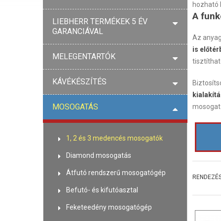
hozható l
A funk
LIEBHERR TERMÉKEK 5 ÉV
GARANCIÁVAL
Az anyag
is előtér
MELEGENTARTÓK
tisztíthat
KÁVÉKÉSZÍTÉS
Biztosíts
kialakítá
MOSOGATÁS
mosogatá
1, 2 és 3 medencés mosogatók
Diamond mosogatás
Átfutó rendszerű mosogatógép
RENDEZÉS
Befutó- és kifutóasztal
Feketeedény mosogatógép