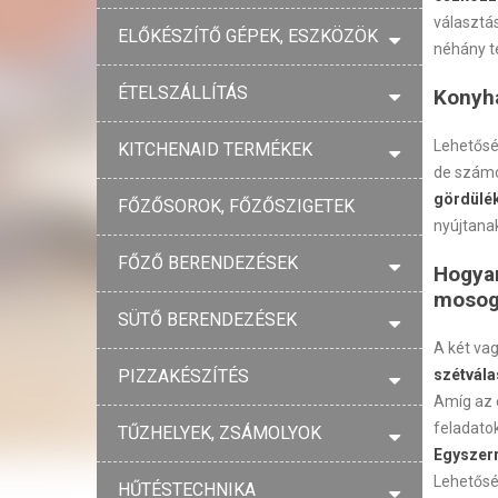
választá
ELŐKÉSZÍTŐ GÉPEK, ESZKÖZÖK
néhány t
ÉTELSZÁLLÍTÁS
Konyha
Lehetősé
KITCHENAID TERMÉKEK
de szám
gördülé
FŐZŐSOROK, FŐZŐSZIGETEK
nyújtanak
FŐZŐ BERENDEZÉSEK
Hogya
mosog
SÜTŐ BERENDEZÉSEK
A két vag
PIZZAKÉSZÍTÉS
szétvála
Amíg az 
feladato
TŰZHELYEK, ZSÁMOLYOK
Egyszerr
Lehetősé
HŰTÉSTECHNIKA