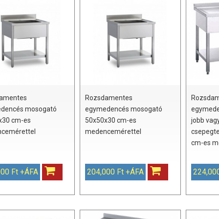
amentes
Rozsdamentes
Rozsdam
dencés mosogató
egymedencés mosogató
egymede
x30 cm-es
50x50x30 cm-es
jobb vagy
cemérettel
medencemérettel
csepegte
cm-es m
000 Ft +ÁFA
204,000 Ft +ÁFA
224,00