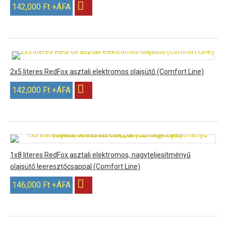
142,000 Ft +ÁFA
2x5 literes RedFox asztali elektromos olajsütő (Comfort Line)
142,000 Ft +ÁFA
1x8 literes RedFox asztali elektromos, nagyteljesítményű
olajsütő leeresztőcsappal (Comfort Line)
146,000 Ft +ÁFA