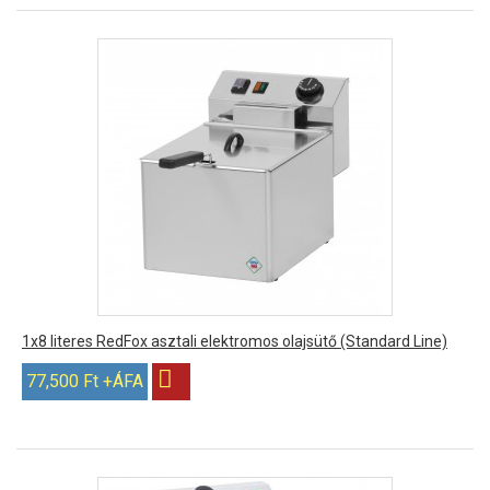
1x8 literes RedFox asztali elektromos olajsütő (Standard Line)
77,500 Ft +ÁFA