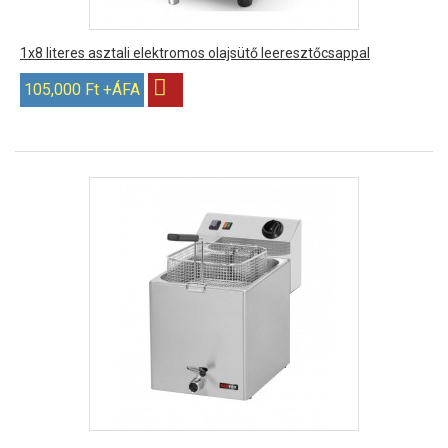
1x8 literes asztali elektromos olajsütő leeresztőcsappal
105,000 Ft +ÁFA