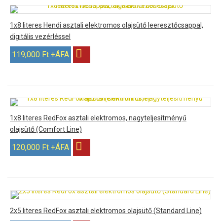
1x8 literes Hendi asztali elektromos olajsütő leeresztőcsappal,
digitális vezérléssel
119,000 Ft +ÁFA
1x8 literes RedFox asztali elektromos, nagyteljesítményű
olajsütő (Comfort Line)
120,000 Ft +ÁFA
2x5 literes RedFox asztali elektromos olajsütő (Standard Line)