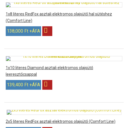
1x8 literes RedFox asztali elektromos olajsütő hal sütéshez
(Comfort Line)
138,000 Ft +ÁFA
1x10 literes Diamond asztali elektromos olajsütő
leeresztőcsappal
139,400 Ft +ÁFA
2x5 literes RedFox asztali elektromos olajsütő (Comfort Line)