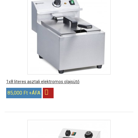
1x8 literes asztali elektromos olajsütő
85,000 Ft +ÁFA