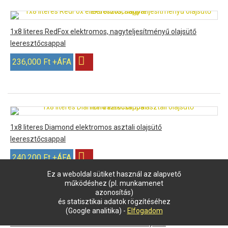
1x8 literes RedFox elektromos, nagyteljesítményű olajsütő
leeresztőcsappal
236,000 Ft +ÁFA
1x8 literes Diamond elektromos asztali olajsütő
leeresztőcsappal
240,200 Ft +ÁFA
Ez a weboldal sütiket használ az alapvető
működéshez (pl. munkamenet
azonosítás)
és statisztikai adatok rögzítéséhez
(Google analitika) -
Elfogadom
1x16 literes Diamond elektromos asztali olajsütő