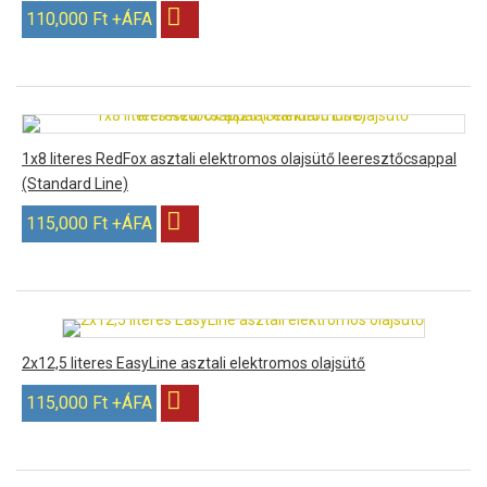
110,000 Ft +ÁFA
1x8 literes RedFox asztali elektromos olajsütő leeresztőcsappal
(Standard Line)
115,000 Ft +ÁFA
2x12,5 literes EasyLine asztali elektromos olajsütő
115,000 Ft +ÁFA