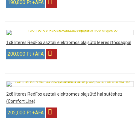
190,800 Ft +ÁFA
1x8 literes RedFox asztali elektromos olajsütő leeresztőcsappal
200,000 Ft +ÁFA
2x8 literes RedFox asztali elektromos olajsütő hal sütéshez
(Comfort Line)
202,000 Ft +ÁFA