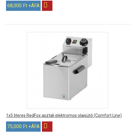
68,000 Ft +ÁFA
1x5 literes RedFox asztali elektromos olajsütő (Comfort Line)
75,000 Ft +ÁFA