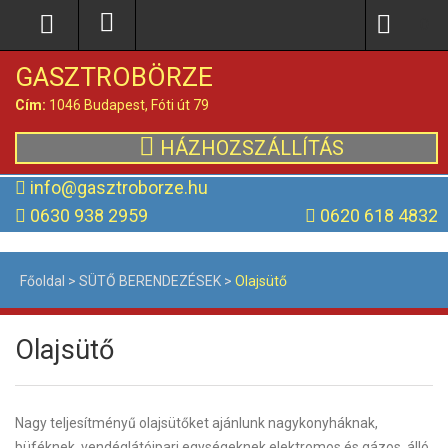
0
GASZTROBÖRZE
Cím:
1046 Budapest, Fóti út 79
HÁZHOZSZÁLLÍTÁS
info@gasztroborze.hu
0630 938 2959
0620 618 4832
Főoldal
>
SÜTŐ BERENDEZÉSEK
>
Olajsütő
Olajsütő
Nagy teljesítményű olajsütőket ajánlunk nagykonyháknak,
büféknek, vendéglátóipari egységeknek elektromos és gázos, álló