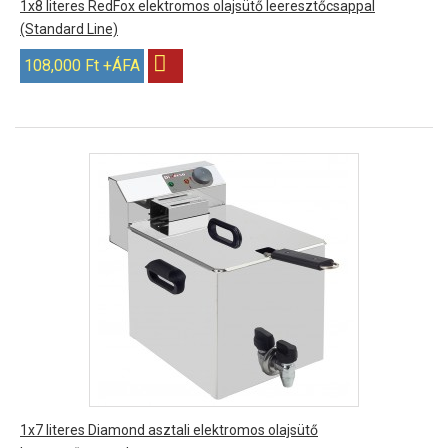
1x8 literes RedFox elektromos olajsütő leeresztőcsappal
(Standard Line)
108,000 Ft +ÁFA
1x7 literes Diamond asztali elektromos olajsütő