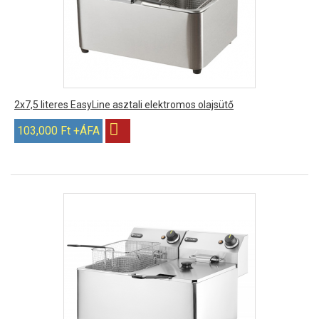
2x7,5 literes EasyLine asztali elektromos olajsütő
103,000 Ft +ÁFA