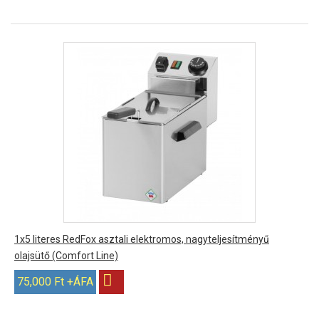
1x5 literes RedFox asztali elektromos, nagyteljesítményű
olajsütő (Comfort Line)
75,000 Ft +ÁFA