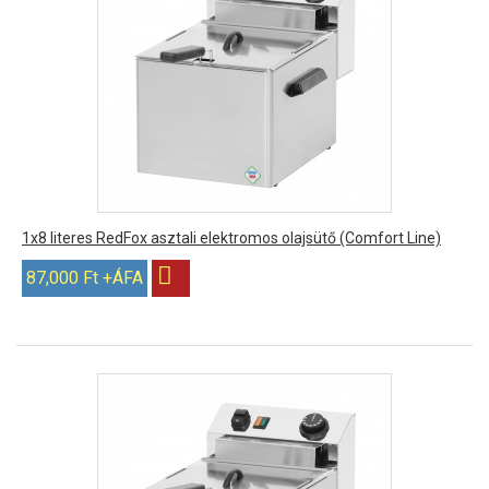
1x8 literes RedFox asztali elektromos olajsütő (Comfort Line)
87,000 Ft +ÁFA