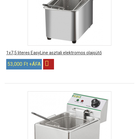
1x7,5 literes EasyLine asztali elektromos olajsütő
53,000 Ft +ÁFA