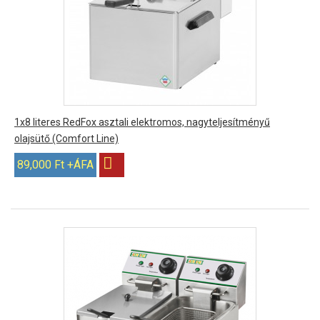
1x8 literes RedFox asztali elektromos, nagyteljesítményű
olajsütő (Comfort Line)
89,000 Ft +ÁFA