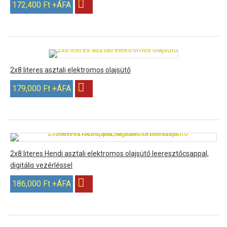
172,400 Ft +ÁFA
2x8 literes asztali elektromos olajsütő
179,000 Ft +ÁFA
2x8 literes Hendi asztali elektromos olajsütő leeresztőcsappal,
digitális vezérléssel
186,000 Ft +ÁFA