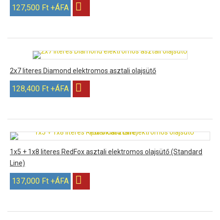
127,500 Ft +ÁFA
2x7 literes Diamond elektromos asztali olajsütő
128,400 Ft +ÁFA
1x5 + 1x8 literes RedFox asztali elektromos olajsütő (Standard
Line)
137,000 Ft +ÁFA