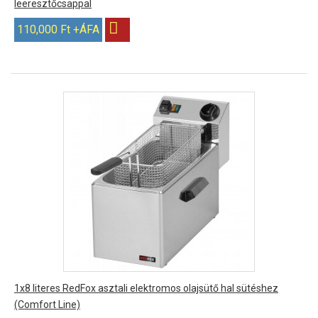
leeresztőcsappal
110,000 Ft +ÁFA
1x8 literes RedFox asztali elektromos olajsütő hal sütéshez
(Comfort Line)