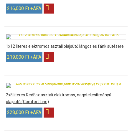
216,000 Ft +ÁFA
1x12 literes elektromos asztali olajsütő lángos és fánk sütésére
219,000 Ft +ÁFA
2x8 literes RedFox asztali elektromos, nagyteljesítményű
olajsütő (Comfort Line)
228,000 Ft +ÁFA