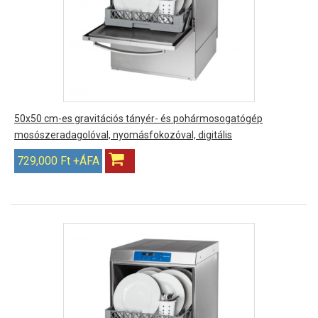
50x50 cm-es gravitációs tányér- és pohármosogatógép
mosószeradagolóval, nyomásfokozóval, digitális
729,000 Ft +ÁFA