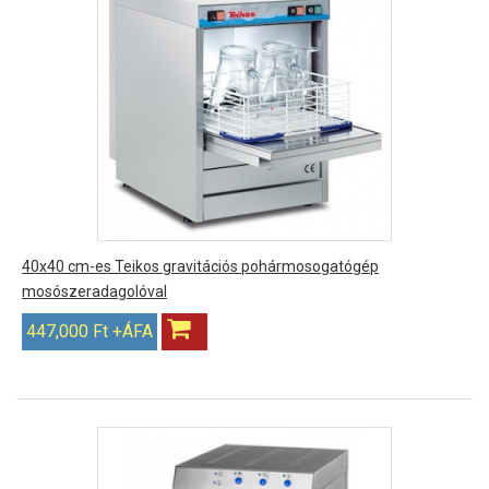
40x40 cm-es Teikos gravitációs pohármosogatógép
mosószeradagolóval
447,000 Ft +ÁFA