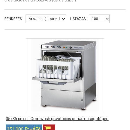
gravitációs és ürítőszivattyús kivitelben
RENDEZÉS:
LISTÁZÁS:
35x35 cm-es Omniwash gravitációs pohármosogatógép
351,000 Ft +ÁFA