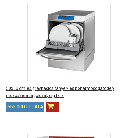
50x50 cm-es gravitációs tányér- és pohármosogatógép
mosószeradagolóval, digitális
655,000 Ft +ÁFA