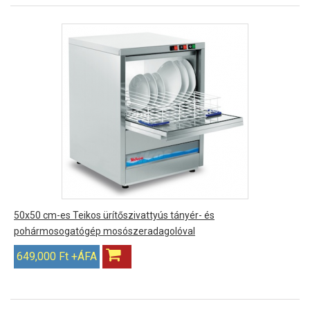
50x50 cm-es Teikos ürítőszivattyús tányér- és
pohármosogatógép mosószeradagolóval
649,000 Ft +ÁFA