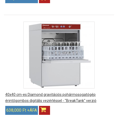
40x40 cm-es Diamond gravitációs pohármosogatógép
érintőgombos digitális vezérléssel - "BreakTank" verzió
638,000 Ft +ÁFA