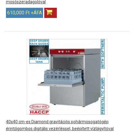
mosószeradagolóval
610,000 Ft +ÁFA
40x40 cm-es Diamond gravitációs pohármosogatógép
érintőgombos digitális vezérléssel, beépített vízlágyítóval