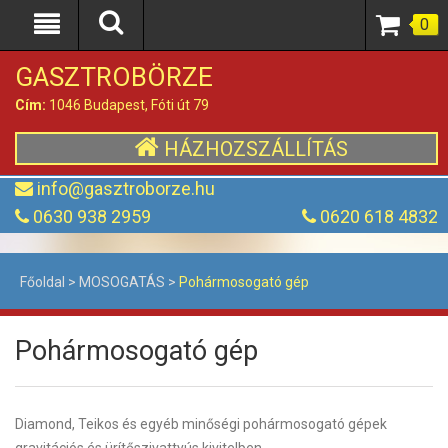
0
GASZTROBÖRZE
Cím:
1046 Budapest, Fóti út 79
HÁZHOZSZÁLLÍTÁS
info@gasztroborze.hu
0630 938 2959
0620 618 4832
Főoldal
>
MOSOGATÁS
>
Pohármosogató gép
Pohármosogató gép
Diamond, Teikos és egyéb minőségi pohármosogató gépek