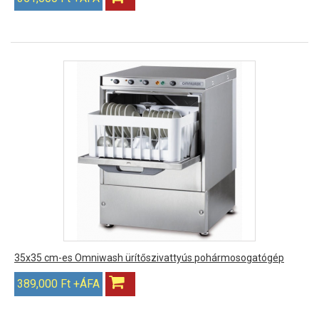
35x35 cm-es Omniwash ürítőszivattyús pohármosogatógép
389,000 Ft +ÁFA