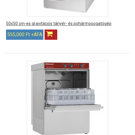
50x50 cm-es gravitációs tányér- és pohármosogatógép
555,000 Ft +ÁFA