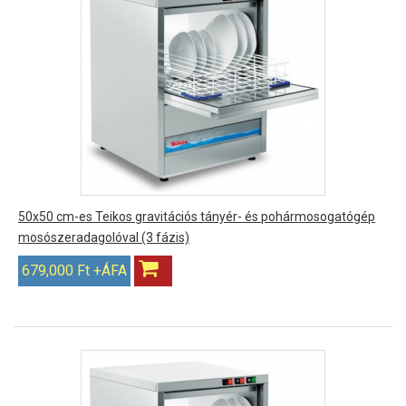
50x50 cm-es Teikos gravitációs tányér- és pohármosogatógép
mosószeradagolóval (3 fázis)
679,000 Ft +ÁFA