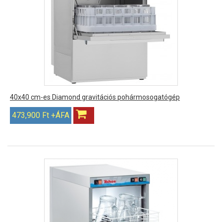
40x40 cm-es Diamond gravitációs pohármosogatógép
473,900 Ft +ÁFA