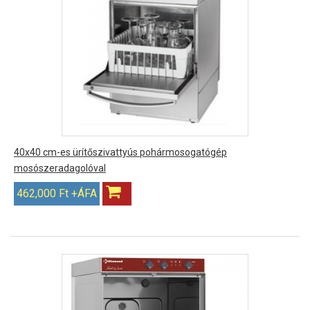
40x40 cm-es ürítőszivattyús pohármosogatógép
mosószeradagolóval
462,000 Ft +ÁFA