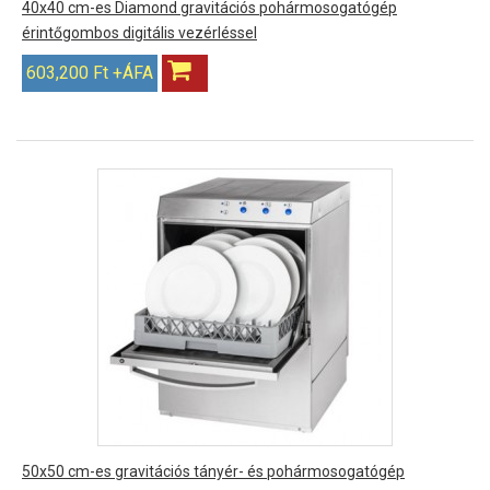
40x40 cm-es Diamond gravitációs pohármosogatógép
érintőgombos digitális vezérléssel
603,200 Ft +ÁFA
50x50 cm-es gravitációs tányér- és pohármosogatógép