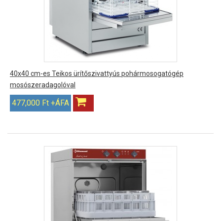
40x40 cm-es Teikos ürítőszivattyús pohármosogatógép
mosószeradagolóval
477,000 Ft +ÁFA