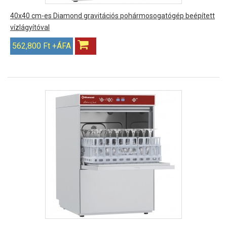
40x40 cm-es Diamond gravitációs pohármosogatógép beépített
vízlágyítóval
562,800 Ft +ÁFA