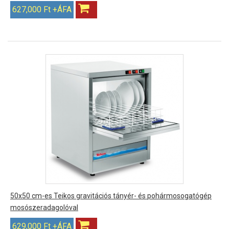
627,000 Ft +ÁFA
50x50 cm-es Teikos gravitációs tányér- és pohármosogatógép
mosószeradagolóval
629,000 Ft +ÁFA