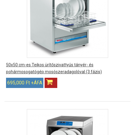
50x50 cm-es Teikos ürítőszivattyús tányér- és
pohármosogatógép mosószeradagolóval (3 fázis)
695,000 Ft +ÁFA