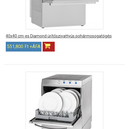
40x40 cm-es Diamond ürítőszivattyús pohármosogatógép
551,800 Ft +ÁFA