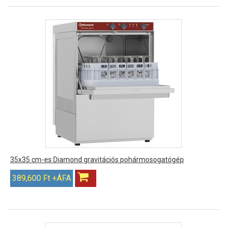
35x35 cm-es Diamond gravitációs pohármosogatógép
389,600 Ft +ÁFA