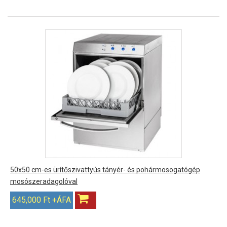
50x50 cm-es ürítőszivattyús tányér- és pohármosogatógép
mosószeradagolóval
645,000 Ft +ÁFA