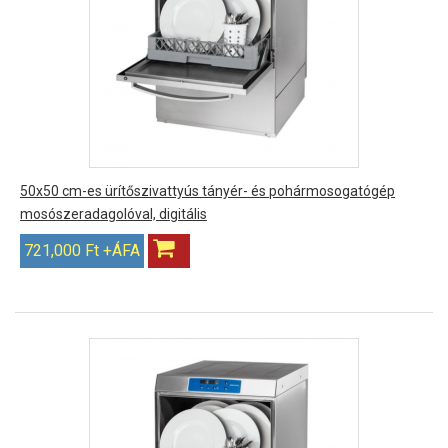
50x50 cm-es ürítőszivattyús tányér- és pohármosogatógép
mosószeradagolóval, digitális
721,000 Ft +ÁFA