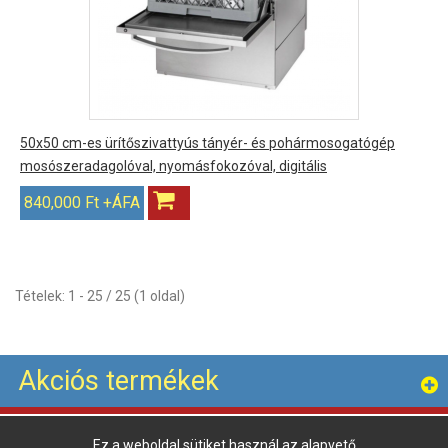
50x50 cm-es ürítőszivattyús tányér- és pohármosogatógép
mosószeradagolóval, nyomásfokozóval, digitális
840,000 Ft +ÁFA
Tételek: 1 - 25 / 25 (1 oldal)
Akciós termékek
Ez a weboldal sütiket használ az alapvető