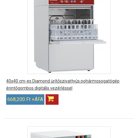
40x40 cm-es Diamond ürítőszivattyús pohármosogatógép
érintőgombos digitális vezérléssel
668,200 Ft +ÁFA