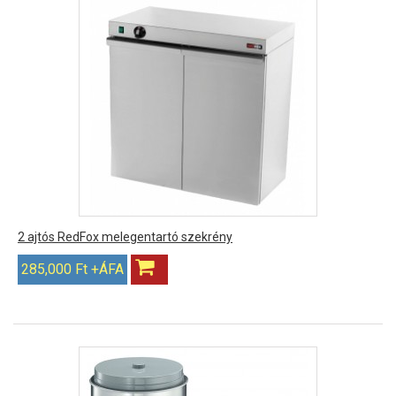
2 ajtós RedFox melegentartó szekrény
285,000 Ft +ÁFA