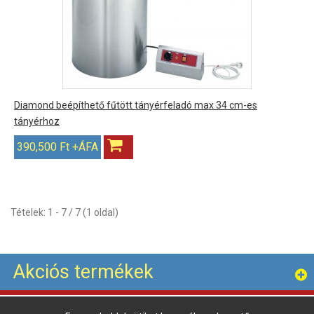
Diamond beépíthető fűtött tányérfeladó max 34 cm-es
tányérhoz
390,500 Ft +ÁFA
Tételek: 1 - 7 / 7 (1 oldal)
Akciós termékek