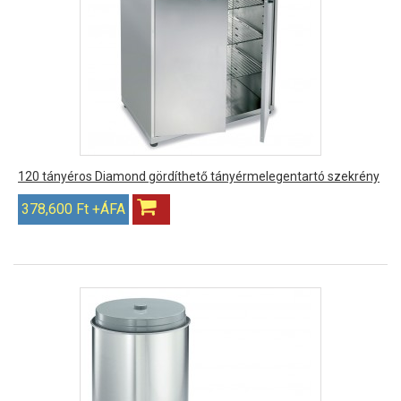
120 tányéros Diamond gördíthető tányérmelegentartó szekrény
378,600 Ft +ÁFA