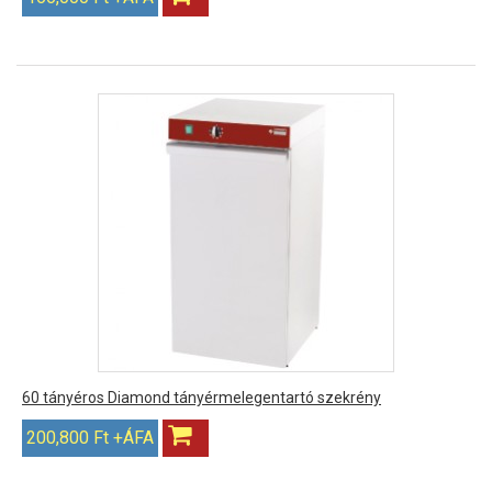
60 tányéros Diamond tányérmelegentartó szekrény
200,800 Ft +ÁFA