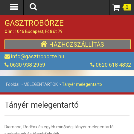
0
GASZTROBÖRZE
Cím:
1046 Budapest, Fóti út 79
HÁZHOZSZÁLLÍTÁS
info@gasztroborze.hu
0630 938 2959
0620 618 4832
Főoldal
>
MELEGENTARTÓK
>
Tányér melegentartó
Tányér melegentartó
Diamond, RedFox és egyéb minőségi tányér melegentartó