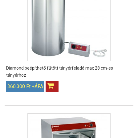
Diamond beépíthető fűtött tányérfeladó max 28 cm-es
tányérhoz
360,300 Ft +ÁFA