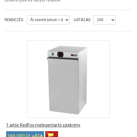
szekrények és tányérfeladók
RENDEZÉS:
LISTÁZÁS:
1 ajtós RedFox melegentartó szekrény
166,000 Ft +ÁFA