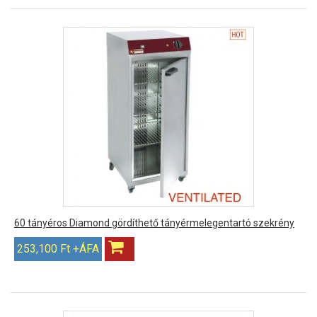
60 tányéros Diamond gördíthető tányérmelegentartó szekrény
253,100 Ft +ÁFA