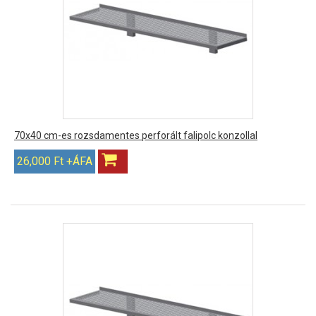
70x40 cm-es rozsdamentes perforált falipolc konzollal
26,000 Ft +ÁFA