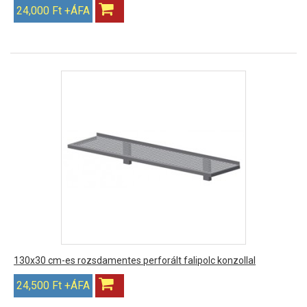
24,000 Ft +ÁFA
130x30 cm-es rozsdamentes perforált falipolc konzollal
24,500 Ft +ÁFA