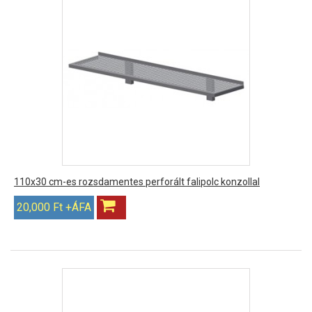
110x30 cm-es rozsdamentes perforált falipolc konzollal
20,000 Ft +ÁFA