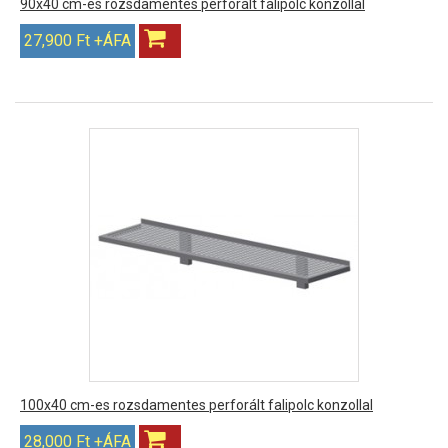
90x40 cm-es rozsdamentes perforált falipolc konzollal
27,900 Ft +ÁFA
100x40 cm-es rozsdamentes perforált falipolc konzollal
28,000 Ft +ÁFA