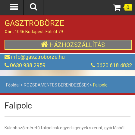
0
GASZTROBÖRZE
Cím:
1046 Budapest, Fóti út 79
HÁZHOZSZÁLLÍTÁS
info@gasztroborze.hu
0630 938 2959
0620 618 4832
Főoldal
>
ROZSDAMENTES BERENDEZÉSEK
>
Falipolc
Falipolc
Különböző méretű falipolcok egyedi igények szerint, gyártásból