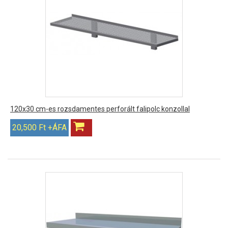
120x30 cm-es rozsdamentes perforált falipolc konzollal
20,500 Ft +ÁFA