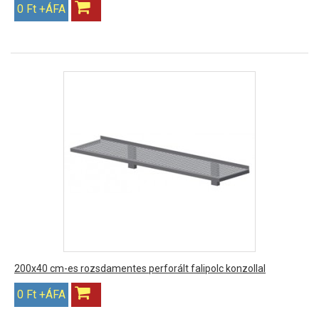
0 Ft +ÁFA
200x40 cm-es rozsdamentes perforált falipolc konzollal
0 Ft +ÁFA