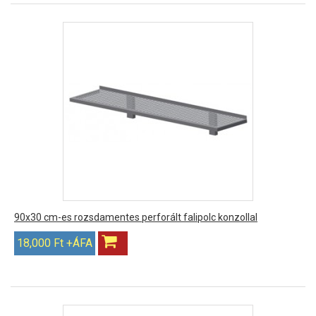
90x30 cm-es rozsdamentes perforált falipolc konzollal
18,000 Ft +ÁFA