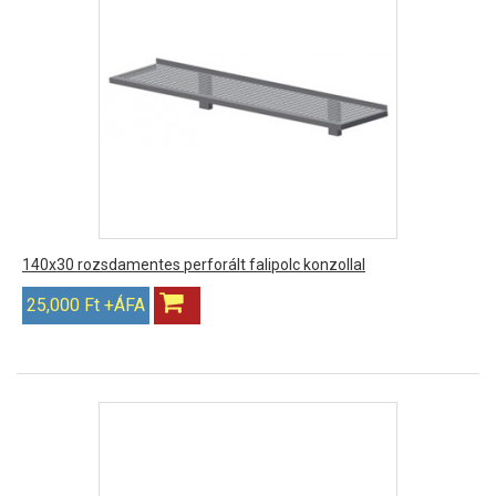
140x30 rozsdamentes perforált falipolc konzollal
25,000 Ft +ÁFA