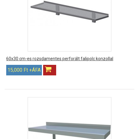
60x30 cm-es rozsdamentes perforált falipolc konzollal
15,000 Ft +ÁFA