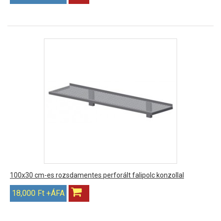
100x30 cm-es rozsdamentes perforált falipolc konzollal
18,000 Ft +ÁFA