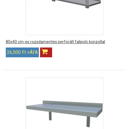
80x40 cm-es rozsdamentes perforált falipolc konzollal
26,500 Ft +ÁFA