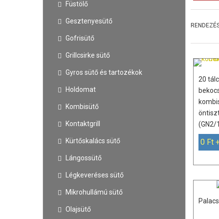
Füstölő
Gesztenyesütő
RENDEZÉS
Gofrisütő
Grillcsirke sütő
Gyros sütő és tartozékok
20 tál
Holdomat
bekoc
kombisü
Kombisütő
öntisz
Kontaktgrill
(GN2/
Kürtőskalács sütő
0 Ft 
Lángossütő
Légkeveréses sütő
Mikrohullámú sütő
Palacs
Olajsütő