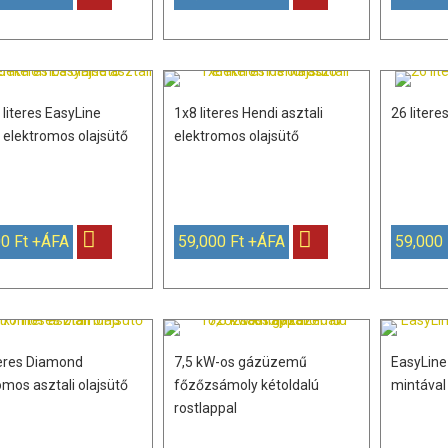
 literes EasyLine
1x8 literes Hendi asztali
26 litere
i elektromos olajsütő
elektromos olajsütő
0 Ft +ÁFA
59,000 Ft +ÁFA
59,000
teres Diamond
7,5 kW-os gázüzemű
EasyLine 
omos asztali olajsütő
főzőzsámoly kétoldalú
mintával
rostlappal