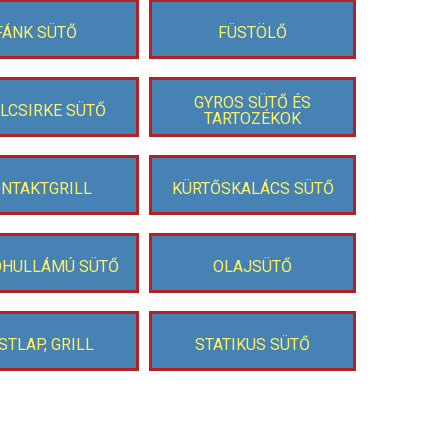
FÁNK SÜTŐ
FÜSTÖLŐ
GYROS SÜTŐ ÉS
LLCSIRKE SÜTŐ
TARTOZÉKOK
NTAKTGRILL
KÜRTŐSKALÁCS SÜTŐ
OHULLÁMÚ SÜTŐ
OLAJSÜTŐ
STLAP, GRILL
STATIKUS SÜTŐ