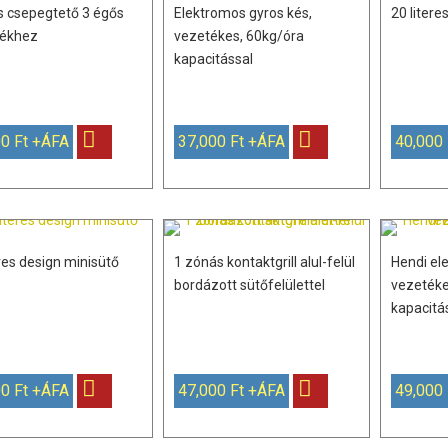
 csepegtető 3 égős
Elektromos gyros kés,
20 liter
lékhez
vezetékes, 60kg/óra
kapacitással
0 Ft +ÁFA
37,000 Ft +ÁFA
40,000
eres design minisütő
1 zónás kontaktgrill alul-felül
Hendi el
bordázott sütőfelülettel
vezetéke
kapacitá
0 Ft +ÁFA
47,000 Ft +ÁFA
49,000