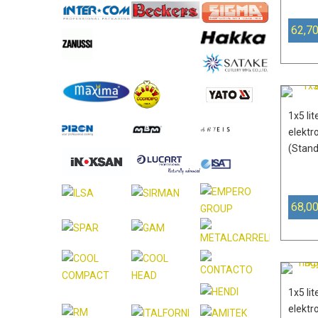
62,70
1x5 li
elektr
(Stand
68,00
1x5 li
elektr