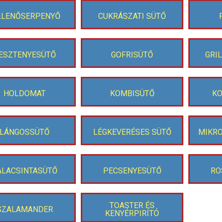
LLENŐSERPENYŐ
CUKRÁSZATI SÜTŐ
ESZTENYESÜTŐ
GOFRISÜTŐ
GRI
HOLDOMAT
KOMBISÜTŐ
KO
LÁNGOSSÜTŐ
LÉGKEVERÉSES SÜTŐ
MIKR
ALACSINTASÜTŐ
PECSENYESÜTŐ
RO
TOASTER ÉS
SZALAMANDER
KENYÉRPIRÍTÓ