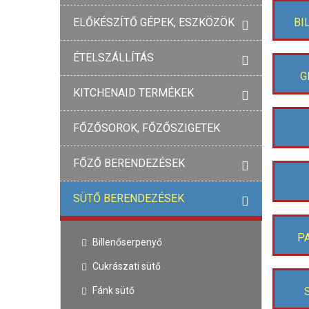
ELŐKÉSZÍTŐ GÉPEK, ESZKÖZÖK
BI
ÉTELSZÁLLÍTÁS
G
KITCHENAID TERMÉKEK
FŐZŐSOROK, FŐZŐSZIGETEK
FŐZŐ BERENDEZÉSEK
SÜTŐ BERENDEZÉSEK
P
Billenőserpenyő
Cukrászati sütő
Fánk sütő