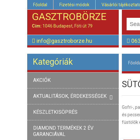
Főoldal
Fizetési módok
Vásárlói tájékoztat
GASZTROBÖRZE
Cím:
1046 Budapest, Fóti út 79
info@gasztroborze.hu
063
Kategóriák
Főold
AKCIÓK
SÜT
AKTUALITÁSOK, ÉRDEKESSÉGEK
Gofri-, p
KÉSZLETKISÖPRÉS
és pecsen
füstölők 
DIAMOND TERMÉKEK 2 ÉV
GARANCIÁVAL