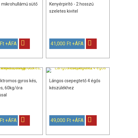
es mikrohullámú sütő
Kenyérpirító - 2 hosszú
szeletes kivitel
 Ft +ÁFA
41,000 Ft +ÁFA
ektromos gyros kés,
Lángos csepegtető 4 égős
s, 60kg/óra
készülékhez
ssal
 Ft +ÁFA
49,000 Ft +ÁFA