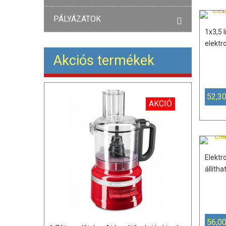
PÁLYÁZATOK
1x3,5 
elektr
Akciós termékek
52,30
AKCIÓ
Elekt
állítha
56,00