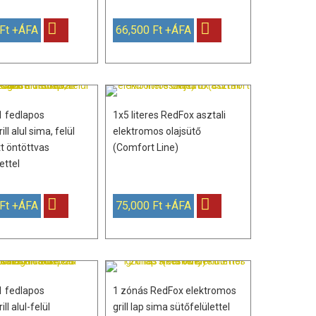
 Ft +ÁFA
66,500 Ft +ÁFA
1 fedlapos
1x5 literes RedFox asztali
ll alul sima, felül
elektromos olajsütő
t öntöttvas
(Comfort Line)
ettel
 Ft +ÁFA
75,000 Ft +ÁFA
1 fedlapos
1 zónás RedFox elektromos
ll alul-felül
grill lap sima sütőfelülettel