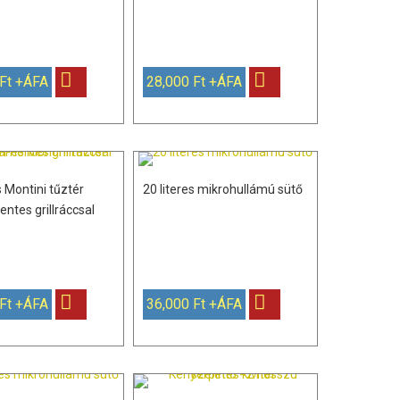
 Ft +ÁFA
28,000 Ft +ÁFA
 Montini tűztér
20 literes mikrohullámú sütő
ntes grillráccsal
 Ft +ÁFA
36,000 Ft +ÁFA