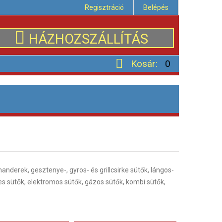
Regisztráció
Belépés
HÁZHOZSZÁLLÍTÁS
Kosár:
0
anderek, gesztenye-, gyros- és grillcsirke sütők, lángos-
ses sütők, elektromos sütők, gázos sütők, kombi sütők,