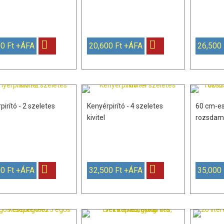
0 Ft +ÁFA
20,600 Ft +ÁFA
26,500
pirító - 2 szeletes
Kenyérpirító - 4 szeletes
60 cm-es
kivitel
rozsdame
0 Ft +ÁFA
32,500 Ft +ÁFA
35,000