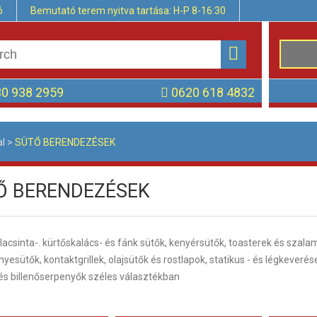
ó
Bemutató terem nyitva tartása: H-P 8-16:30
0 938 2959
0620 618 4832
al
>
SÜTŐ BERENDEZÉSEK
Ő BERENDEZÉSEK
alacsinta-. kürtőskalács- és fánk sütők, kenyérsütők, toasterek és szalam
yesütők, kontaktgrillek, olajsütők és rostlapok, statikus - és légkeveré
és billenőserpenyők széles választékban