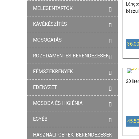
Lángos
MELEGENTARTÓK
készü
KÁVÉKÉSZÍTÉS
MOSOGATÁS
36,00
ROZSDAMENTES BERENDEZÉSEK
FÉMSZEKRÉNYEK
20 lit
EDÉNYZET
MOSODA ÉS HIGIÉNIA
EGYÉB
45,50
HASZNÁLT GÉPEK, BERENDEZÉSEK