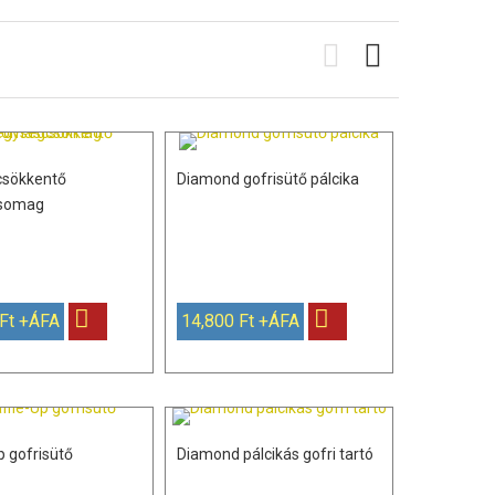
sökkentő
Diamond gofrisütő pálcika
somag
 Ft +ÁFA
14,800 Ft +ÁFA
p gofrisütő
Diamond pálcikás gofri tartó