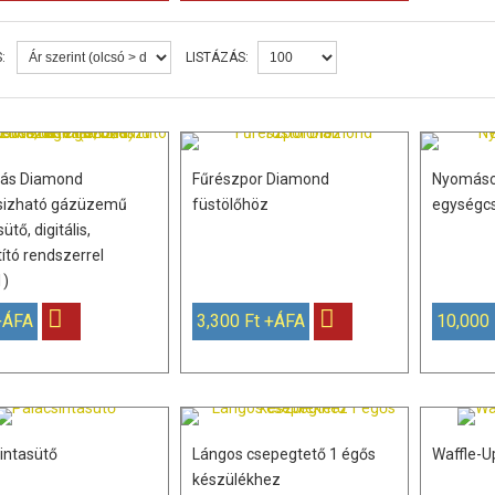
:
LISTÁZÁS:
cás Diamond
Fűrészpor Diamond
Nyomásc
sizható gázüzemű
füstölőhöz
egységc
tő, digitális,
tító rendszerrel
1)
+ÁFA
3,300 Ft +ÁFA
10,000
intasütő
Lángos csepegtető 1 égős
Waffle-U
készülékhez