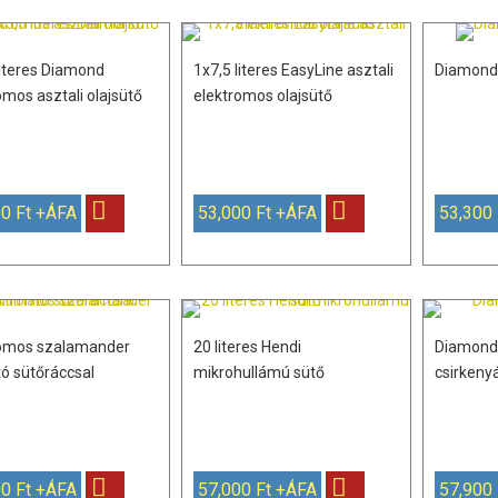
literes Diamond
1x7,5 literes EasyLine asztali
Diamond 
omos asztali olajsütő
elektromos olajsütő
0 Ft +ÁFA
53,000 Ft +ÁFA
53,300
romos szalamander
20 literes Hendi
Diamond 
tó sütőráccsal
mikrohullámú sütő
csirkeny
0 Ft +ÁFA
57,000 Ft +ÁFA
57,900