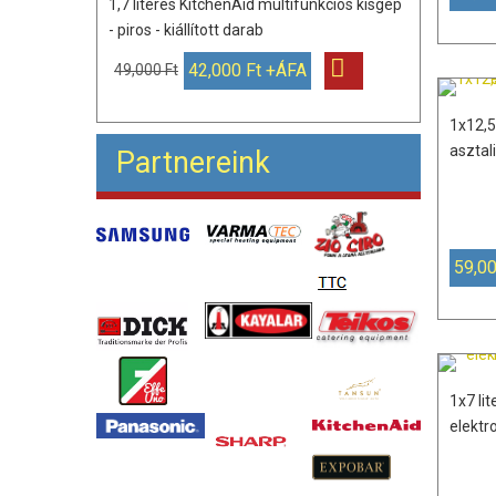
1,7 literes KitchenAid multifunkciós kisgép
- piros - kiállított darab
42,000 Ft +ÁFA
49,000 Ft
1x12,5
asztal
Partnereink
59,00
1x7 li
elektr