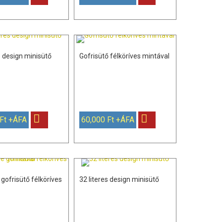
s design minisütő
Gofrisütő félköríves mintával
 Ft +ÁFA
60,000 Ft +ÁFA
gofrisütő félköríves
32 literes design minisütő