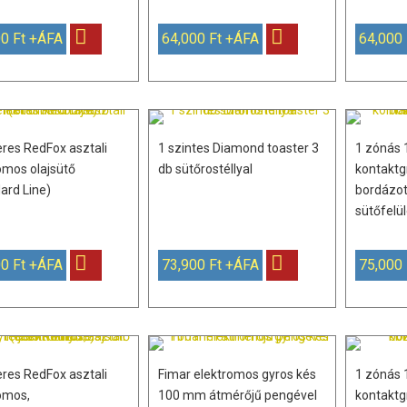
0 Ft +ÁFA
64,000 Ft +ÁFA
64,000
teres RedFox asztali
1 szintes Diamond toaster 3
1 zónás 
omos olajsütő
db sütőrostéllyal
kontaktgri
ard Line)
bordázot
sütőfelül
0 Ft +ÁFA
73,900 Ft +ÁFA
75,000
teres RedFox asztali
Fimar elektromos gyros kés
1 zónás 
omos,
100 mm átmérőjű pengével
kontaktgri