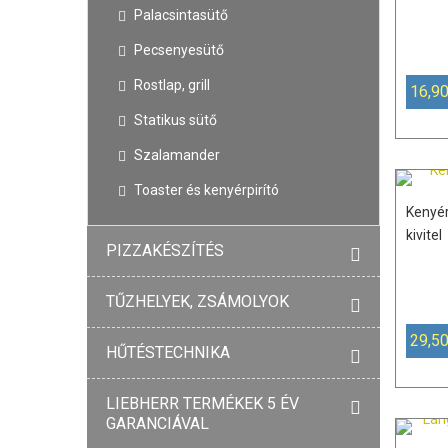
Palacsintasütő
Pecsenyesütő
Rostlap, grill
16,90
Statikus sütő
Szalamander
Toaster és kenyérpirító
Kenyér
kivitel
PIZZAKÉSZÍTÉS
TŰZHELYEK, ZSÁMOLYOK
29,50
HŰTÉSTECHNIKA
LIEBHERR TERMÉKEK 5 ÉV
GARANCIÁVAL