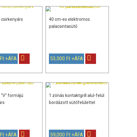
csirkenyárs
40 cm-es elektromos
palacsintasütő
 Ft +ÁFA
53,500 Ft +ÁFA
"V" formájú
1 zónás kontaktgrill alul-felül
árs
bordázott sütőfelülettel
 Ft +ÁFA
59,000 Ft +ÁFA