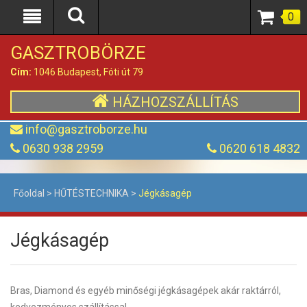
0
GASZTROBÖRZE
Cím:
1046 Budapest, Fóti út 79
HÁZHOZSZÁLLÍTÁS
info@gasztroborze.hu
0630 938 2959
0620 618 4832
Főoldal
>
HŰTÉSTECHNIKA
>
Jégkásagép
Jégkásagép
Bras, Diamond és egyéb minőségi jégkásagépek akár raktárról,