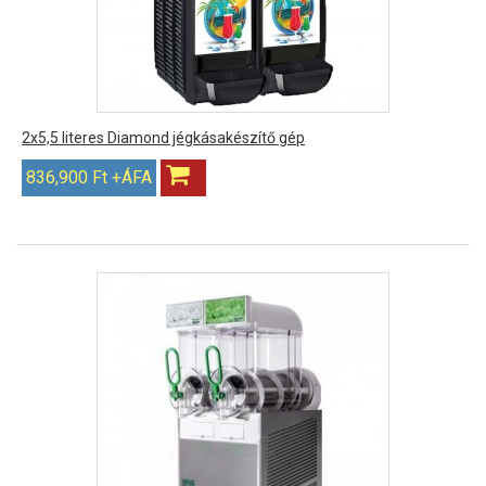
2x5,5 literes Diamond jégkásakészítő gép
836,900 Ft +ÁFA