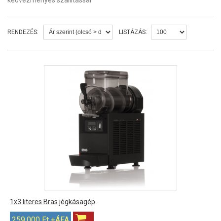
kedvezményes szállítással
RENDEZÉS:
LISTÁZÁS:
1x3 literes Bras jégkásagép
259,000 Ft +ÁFA