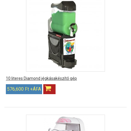
10 literes Diamond jégkásakészítő gép
576,600 Ft +ÁFA