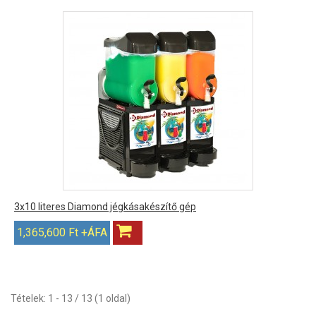
3x10 literes Diamond jégkásakészítő gép
1,365,600 Ft +ÁFA
Tételek: 1 - 13 / 13 (1 oldal)