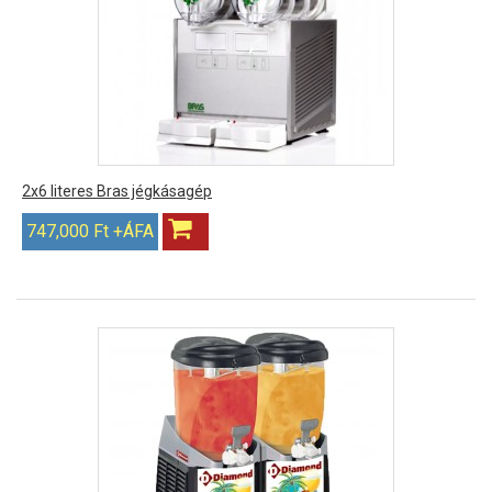
2x6 literes Bras jégkásagép
747,000 Ft +ÁFA