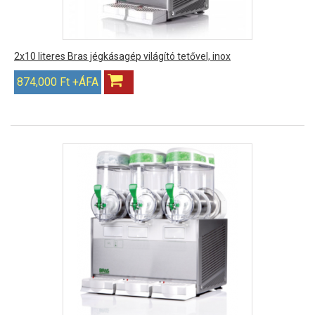
2x10 literes Bras jégkásagép világító tetővel, inox
874,000 Ft +ÁFA