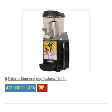
5,5 literes Diamond jégkásakészítő gép
473,000 Ft +ÁFA