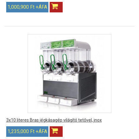
1,000,900 Ft +ÁFA
3x10 literes Bras jégkásagép világító tetővel, inox
1,235,000 Ft +ÁFA