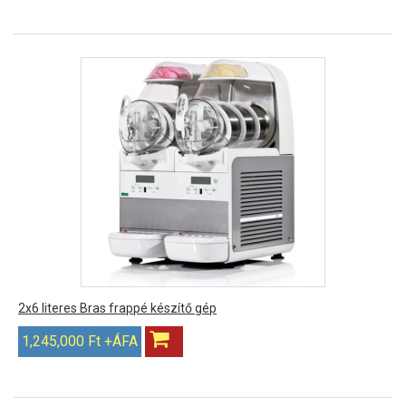
2x6 literes Bras frappé készítő gép
1,245,000 Ft +ÁFA