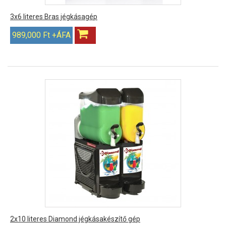
3x6 literes Bras jégkásagép
989,000 Ft +ÁFA
2x10 literes Diamond jégkásakészítő gép