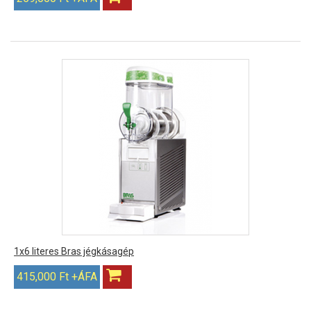
1x6 literes Bras jégkásagép
415,000 Ft +ÁFA