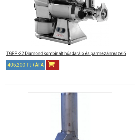
TGRP-22 Diamond kombinált húsdaráló és parmezánreszelő
405,200 Ft +ÁFA