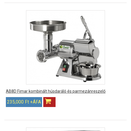
AB8D Fimar kombinált húsdaráló és parmezánreszelő
235,000 Ft +ÁFA