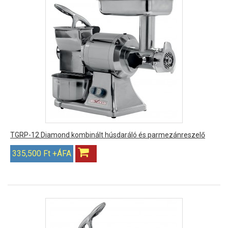
TGRP-12 Diamond kombinált húsdaráló és parmezánreszelő
335,500 Ft +ÁFA