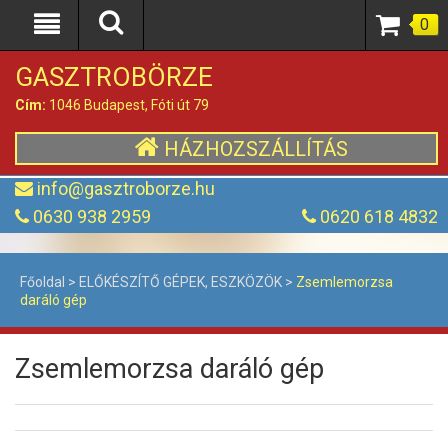
0
GASZTROBÖRZE
Cím:
1046 Budapest, Fóti út 79
HÁZHOZSZÁLLÍTÁS
info@gasztroborze.hu
0630 938 2959
0620 618 4832
Főoldal
>
ELŐKÉSZÍTŐ GÉPEK, ESZKÖZÖK
>
Zsemlemorzsa
daráló gép
Zsemlemorzsa daráló gép