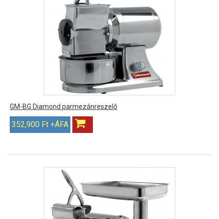
GM-BG Diamond parmezánreszelő
352,900 Ft +ÁFA