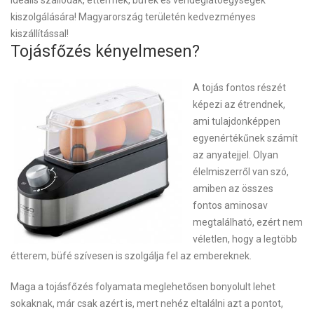
Ideális szállodák, éttermek, büfék és vendéglátóegységek
kiszolgálására! Magyarország területén kedvezményes
kiszállítással!
Tojásfőzés kényelmesen?
A tojás fontos részét
képezi az étrendnek,
ami tulajdonképpen
egyenértékűnek számít
az anyatejjel. Olyan
élelmiszerről van szó,
amiben az összes
fontos aminosav
megtalálható, ezért nem
véletlen, hogy a legtöbb
étterem, büfé szívesen is szolgálja fel az embereknek.
Maga a tojásfőzés folyamata meglehetősen bonyolult lehet
sokaknak, már csak azért is, mert nehéz eltalálni azt a pontot,