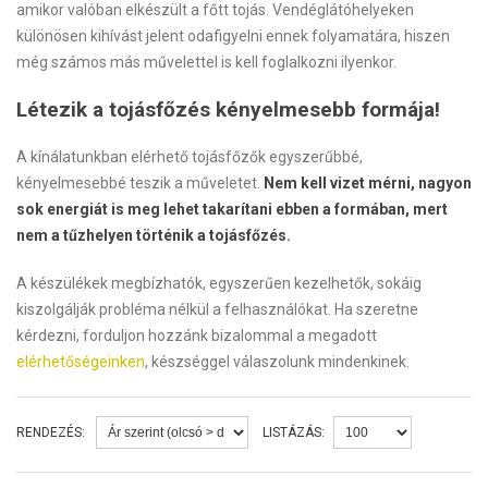
amikor valóban elkészült a főtt tojás. Vendéglátóhelyeken
különösen kihívást jelent odafigyelni ennek folyamatára, hiszen
még számos más művelettel is kell foglalkozni ilyenkor.
Létezik a tojásfőzés kényelmesebb formája!
A kínálatunkban elérhető tojásfőzők egyszerűbbé,
kényelmesebbé teszik a műveletet.
Nem kell vizet mérni, nagyon
sok energiát is meg lehet takarítani ebben a formában, mert
nem a tűzhelyen történik a tojásfőzés.
A készülékek megbízhatók, egyszerűen kezelhetők, sokáig
kiszolgálják probléma nélkül a felhasználókat. Ha szeretne
kérdezni, forduljon hozzánk bizalommal a megadott
elérhetőségeinken
, készséggel válaszolunk mindenkinek.
RENDEZÉS:
LISTÁZÁS: