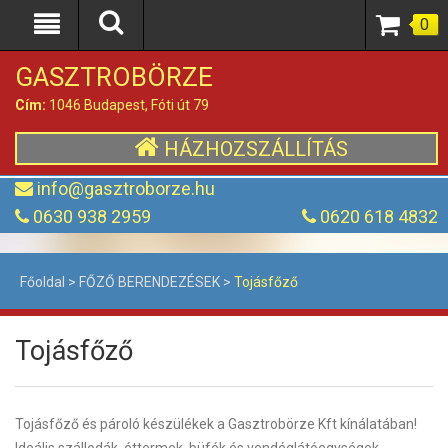
0
GASZTROBÖRZE
Cím:
1046 Budapest, Fóti út 79
HÁZHOZSZÁLLÍTÁS
info@gasztroborze.hu
0630 938 2959
0620 618 4832
Főoldal
>
FŐZŐ BERENDEZÉSEK
>
Tojásfőző
Tojásfőző
Tojásfőző és pároló készülékek a Gasztrobörze Kft kínálatában!