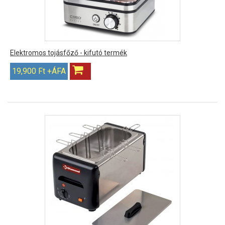
Elektromos tojásfőző - kifutó termék
19,900 Ft +ÁFA