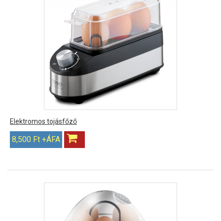
Elektromos tojásfőző
8,500 Ft +ÁFA