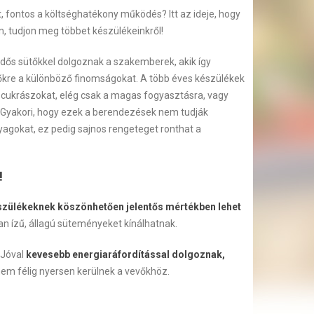
, fontos a költséghatékony működés? Itt az ideje, hogy
n, tudjon meg többet készülékeinkről!
ős sütőkkel dolgoznak a szakemberek, akik így
dőkre a különböző finomságokat. A több éves készülékek
 a cukrászokat, elég csak a magas fogyasztásra, vagy
. Gyakori, hogy ezek a berendezések nem tudják
agokat, ez pedig sajnos rengeteget ronthat a
!
szülékeknek köszönhetően jelentős mértékben lehet
n ízű, állagú süteményeket kínálhatnak.
 Jóval
kevesebb energiaráfordítással dolgoznak,
em félig nyersen kerülnek a vevőkhöz.