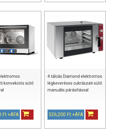
 elektromos
4 tálcás Diamond elektromos
ti konvekciós sütő
légkeveréses cukrászati sütő
val
manuális párásítással
0 Ft +ÁFA
526,200 Ft +ÁFA