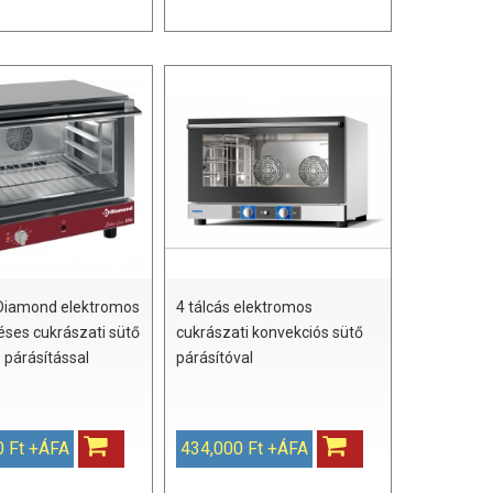
 Diamond elektromos
4 tálcás elektromos
éses cukrászati sütő
cukrászati konvekciós sütő
 párásítással
párásítóval
0 Ft +ÁFA
434,000 Ft +ÁFA