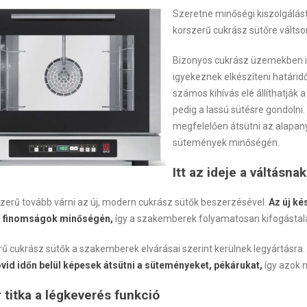
Szeretne minőségi kiszolgálást
korszerű cukrász sütőre váltso
Bizonyos cukrász üzemekben id
igyekeznek elkészíteni határi
számos kihívás elé állíthatják
pedig a lassú sütésre gondolni
megfelelően átsütni az alapany
sütemények minőségén.
Itt az ideje a váltásnak
zerű tovább várni az új, modern cukrász sütők beszerzésével.
Az új ké
 a finomságok minőségén,
így a szakemberek folyamatosan kifogástala
ű cukrász sütők a szakemberek elvárásai szerint kerülnek legyártásra.
vid időn belül képesek átsütni a süteményeket, pékárukat,
így azok n
r titka a légkeverés funkció