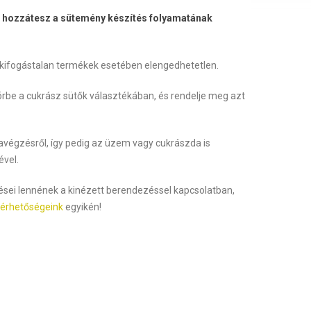
 hozzátesz a sütemény készítés folyamatának
a kifogástalan termékek esetében elengedhetetlen.
örbe a cukrász sütők választékában, és rendelje meg azt
égzésről, így pedig az üzem vagy cukrászda is
ével.
ései lennének a kinézett berendezéssel kapcsolatban,
lérhetőségeink
egyikén!