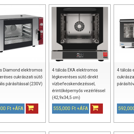
ás Diamond elektromos
4 tálcás EKA elektromos
4 tálcás
eréses cukrászati sütő
légkeveréses sütő direkt
cukrásza
is párásítással (230V)
vízbefecskendezéssel,
párásító
érintőképernyős vezérléssel
(42,9x34,5 cm)
100 Ft +ÁFA
555,000 Ft +ÁFA
592,00