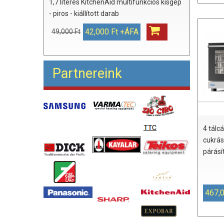
1,7 literes KitchenAid multifunkciós kisgép
- piros - kiállított darab
42,000 Ft +ÁFA
49,000 Ft
Partnereink
4 tálc
cukrás
párásít
467,