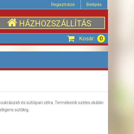
Regisztráció
Belépés
HÁZHOZSZÁLLÍTÁS
Kosár:
0
ukrászati és sütőipari célra. Termékeink széles skálán
lligens sütőkig.