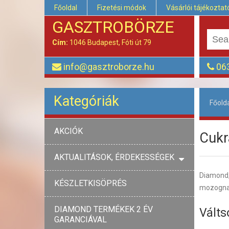
Főoldal
Fizetési módok
Vásárlói tájékoztat
GASZTROBÖRZE
Cím:
1046 Budapest, Fóti út 79
info@gasztroborze.hu
063
Kategóriák
Főold
AKCIÓK
Cukr
AKTUALITÁSOK, ÉRDEKESSÉGEK
Diamond, 
KÉSZLETKISÖPRÉS
mozognak,
DIAMOND TERMÉKEK 2 ÉV
Válts
GARANCIÁVAL