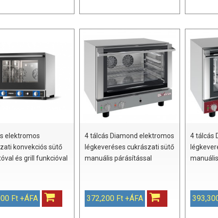
ás elektromos
4 tálcás Diamond elektromos
4 tálcás
zati konvekciós sütő
légkeveréses cukrászati sütő
légkever
óval és grill funkcióval
manuális párásítással
manuális
000 Ft +ÁFA
372,200 Ft +ÁFA
393,30