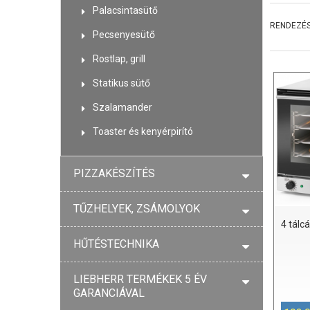
Palacsintasütő
RENDEZÉS
Pecsenyesütő
Rostlap, grill
Statikus sütő
Szalamander
Toaster és kenyérpirító
PIZZAKÉSZÍTÉS
TŰZHELYEK, ZSÁMOLYOK
4 tálc
HŰTÉSTECHNIKA
LIEBHERR TERMÉKEK 5 ÉV
GARANCIÁVAL