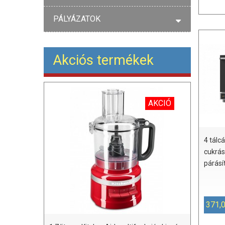
PÁLYÁZATOK
Akciós termékek
AKCIÓ
4 tálc
cukrás
párásít
371,