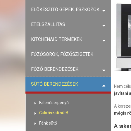
ELŐKÉSZÍTŐ GÉPEK, ESZKÖZÖK
ÉTELSZÁLLÍTÁS
KITCHENAID TERMÉKEK
FŐZŐSOROK, FŐZŐSZIGETEK
FŐZŐ BERENDEZÉSEK
SÜTŐ BERENDEZÉSEK
Nem céls
javítani
Billenőserpenyő
A korszer
Cukrászati sütő
mégis rö
Fánk sütő
A sike