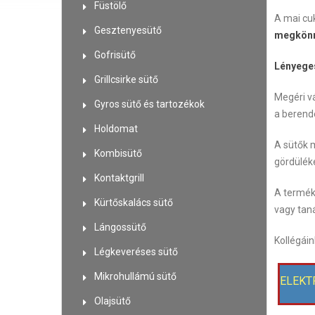
Füstölő
A mai cu
Gesztenyesütő
megkönn
Gofrisütő
Lényeges
Grillcsirke sütő
Megéri vá
Gyros sütő és tartozékok
a berende
Holdomat
A sütők 
Kombisütő
gördüléke
Kontaktgrill
A termék
Kürtőskalács sütő
vagy tan
Lángossütő
Kollégái
Légkeveréses sütő
Mikrohullámú sütő
ELEKT
Olajsütő