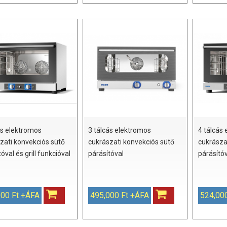
ás elektromos
3 tálcás elektromos
4 tálcás
zati konvekciós sütő
cukrászati konvekciós sütő
cukrásza
óval és grill funkcióval
párásítóval
párásító
000 Ft +ÁFA
495,000 Ft +ÁFA
524,00