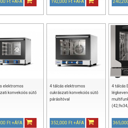
000 Ft +ÁFA
192,000 Ft +ÁFA
240,20
ás elektromos
4 tálcás elektromos
4 tálcás
zati konvekciós sütő
cukrászati konvekciós sütő
légkever
párásítóval
multifun
(42,9x34
000 Ft +ÁFA
352,000 Ft +ÁFA
365,00