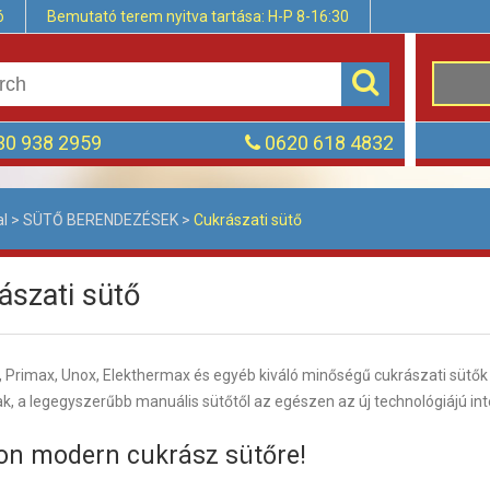
ó
Bemutató terem nyitva tartása: H-P 8-16:30
0 938 2959
0620 618 4832
al
>
SÜTŐ BERENDEZÉSEK
>
Cukrászati sütő
ászati sütő
Primax, Unox, Elekthermax és egyéb kiváló minőségű cukrászati sütők c
 a legegyszerűbb manuális sütőtől az egészen az új technológiájú inte
on modern cukrász sütőre!