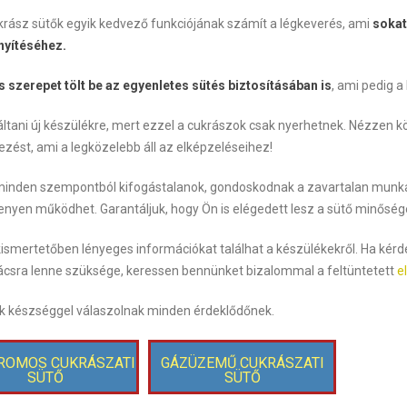
krász sütők egyik kedvező funkciójának számít a légkeverés, ami
sokat
yítéséhez.
 szerepet tölt be az egyenletes sütés biztosításában is
, ami pedig 
ltani új készülékre, mert ezzel a cukrászok csak nyerhetnek. Nézzen k
zést, ami a legközelebb áll az elképzeléseihez!
minden szempontból kifogástalanok, gondoskodnak a zavartalan munkav
nyen működhet. Garantáljuk, hogy Ön is elégedett lesz a sütő minőség
ismertetőben lényeges információkat találhat a készülékekről. Ha kérd
ácsra lenne szüksége, keressen bennünket bizalommal a feltüntetett
e
nk készséggel válaszolnak minden érdeklődőnek.
ROMOS CUKRÁSZATI
GÁZÜZEMŰ CUKRÁSZATI
SÜTŐ
SÜTŐ