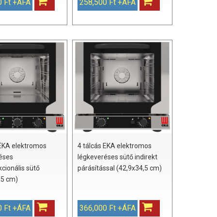
0 Ft +ÁFA
258,500 Ft +ÁFA
 EKA elektromos
4 tálcás EKA elektromos
éses
légkeveréses sütő indirekt
kcionális sütő
párásítással (42,9x34,5 cm)
,5 cm)
0 Ft +ÁFA
366,000 Ft +ÁFA