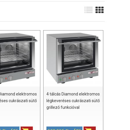
 Diamond elektromos
4 tálcás Diamond elektromos
éses cukrászati sütő
légkeveréses cukrászati sütő
grillező funkcióval