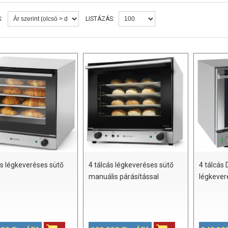
:
LISTÁZÁS:
ás légkeveréses sütő
4 tálcás légkeveréses sütő
4 tálcás
manuális párásítással
légkever