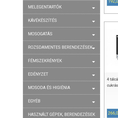
192,
MELEGENTARTÓK
KÁVÉKÉSZÍTÉS
MOSOGATÁS
ROZSDAMENTES BERENDEZÉSEK
FÉMSZEKRÉNYEK
EDÉNYZET
4 tálc
cukrás
MOSODA ÉS HIGIÉNIA
EGYÉB
266,
HASZNÁLT GÉPEK, BERENDEZÉSEK