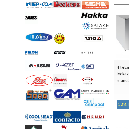
4 tálc
légkev
manuál
538,