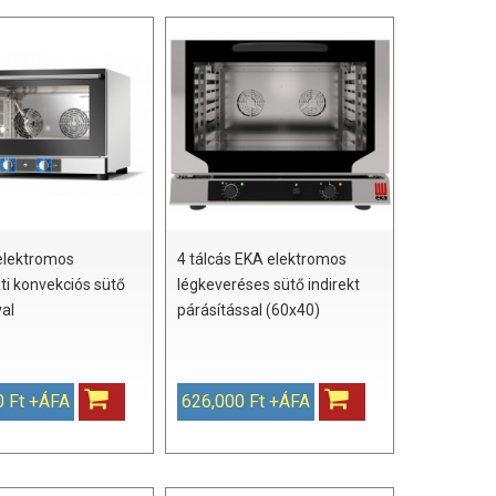
 elektromos
4 tálcás EKA elektromos
ti konvekciós sütő
légkeveréses sütő indirekt
val
párásítással (60x40)
0 Ft +ÁFA
626,000 Ft +ÁFA