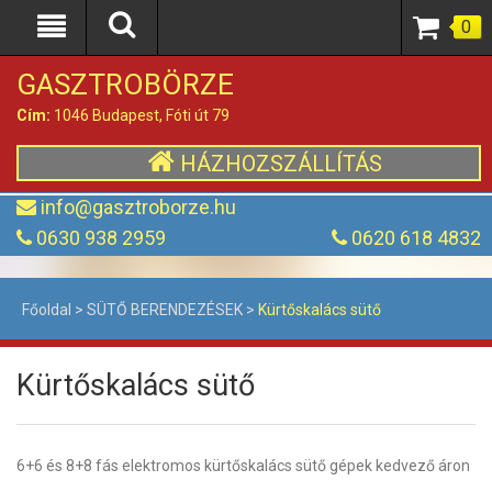
0
GASZTROBÖRZE
Cím:
1046 Budapest, Fóti út 79
HÁZHOZSZÁLLÍTÁS
info@gasztroborze.hu
0630 938 2959
0620 618 4832
Főoldal
>
SÜTŐ BERENDEZÉSEK
>
Kürtőskalács sütő
Kürtőskalács sütő
6+6 és 8+8 fás elektromos kürtőskalács sütő gépek kedvező áron