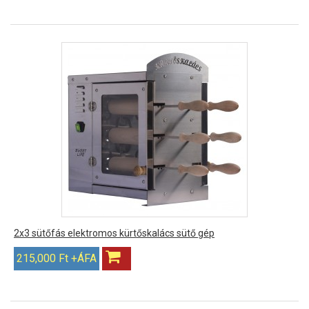
2x3 sütőfás elektromos kürtőskalács sütő gép
215,000 Ft +ÁFA