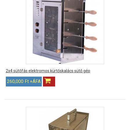
2x4 sütőfás elektromos kürtőskalács sütő gép
260,000 Ft +ÁFA