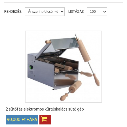
RENDEZÉS:
LISTÁZÁS:
2 sütőfás elektromos kürtőskalács sütő gép
90,000 Ft +ÁFA