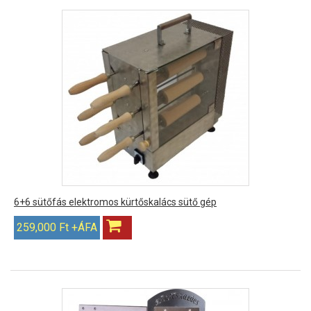
6+6 sütőfás elektromos kürtőskalács sütő gép
259,000 Ft +ÁFA