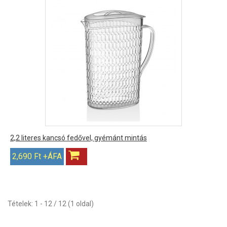
2,2 literes kancsó fedővel, gyémánt mintás
2,690 Ft +ÁFA
Tételek: 1 - 12 / 12 (1 oldal)