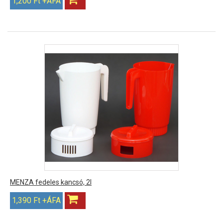
1,200 Ft +ÁFA
MENZA fedeles kancsó, 2l
1,390 Ft +ÁFA