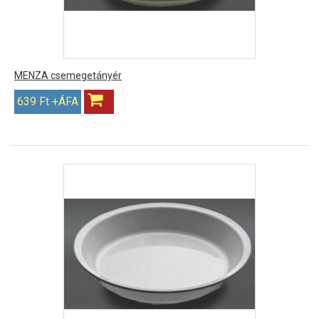
MENZA csemegetányér
639 Ft +ÁFA