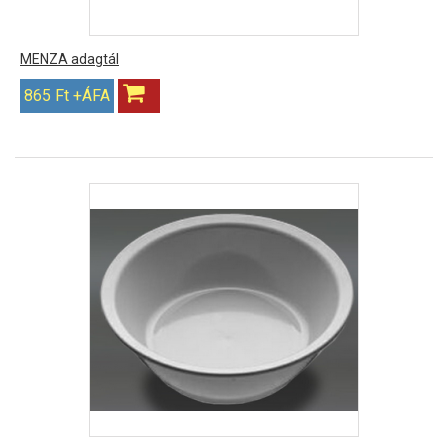
MENZA adagtál
865 Ft +ÁFA