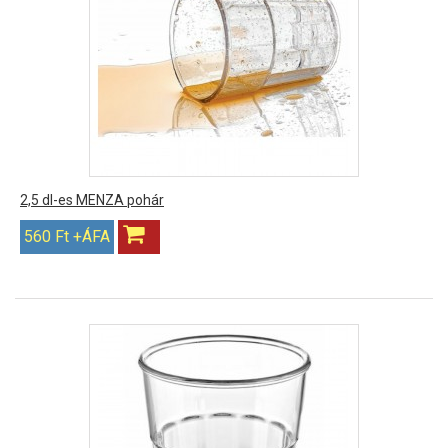
2,5 dl-es MENZA pohár
560 Ft +ÁFA