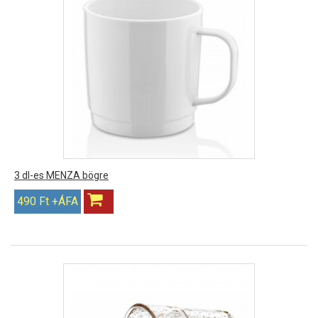
3 dl-es MENZA bögre
490 Ft +ÁFA