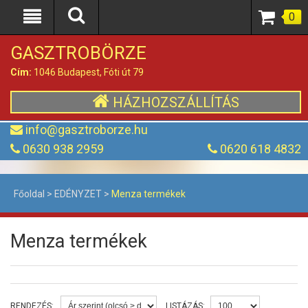
0
GASZTROBÖRZE
Cím:
1046 Budapest, Fóti út 79
HÁZHOZSZÁLLÍTÁS
info@gasztroborze.hu
0630 938 2959
0620 618 4832
Főoldal
>
EDÉNYZET
>
Menza termékek
Menza termékek
RENDEZÉS:
LISTÁZÁS: