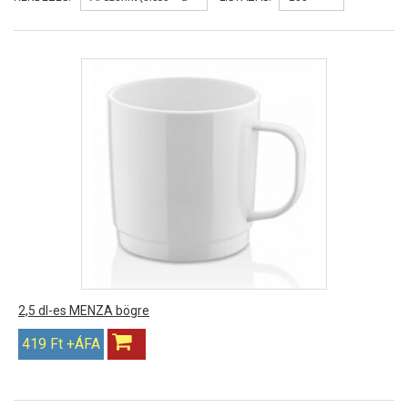
2,5 dl-es MENZA bögre
419 Ft +ÁFA