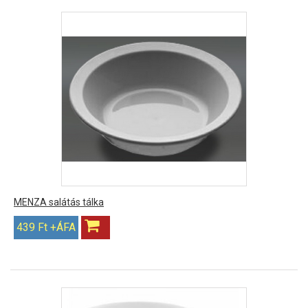
MENZA salátás tálka
439 Ft +ÁFA