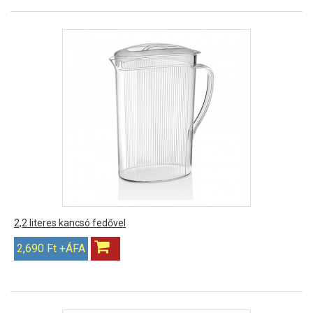
2,2 literes kancsó fedővel
2,690 Ft +ÁFA