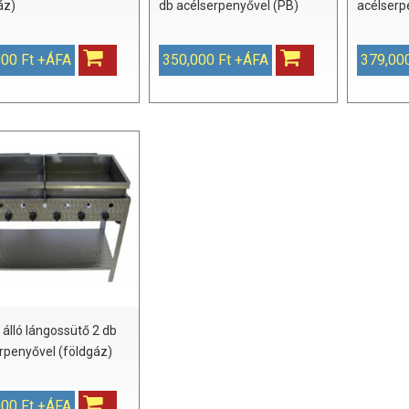
áz)
db acélserpenyővel (PB)
acélserp
000 Ft +ÁFA
350,000 Ft +ÁFA
379,00
 álló lángossütő 2 db
rpenyővel (földgáz)
000 Ft +ÁFA