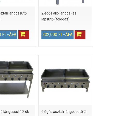
sztali lángossütő
2 égős álló lángos- és
)
lapsütő (földgáz)
0 Ft +ÁFA
232,000 Ft +ÁFA
ló lángossütő 2 db
6 égős asztali lángossütő 2