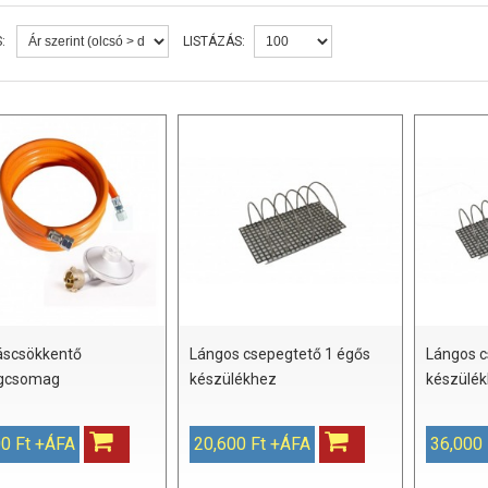
:
LISTÁZÁS:
scsökkentő
Lángos csepegtető 1 égős
Lángos c
gcsomag
készülékhez
készülé
0 Ft +ÁFA
20,600 Ft +ÁFA
36,000