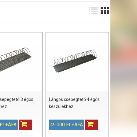
sepegtető 3 égős
Lángos csepegtető 4 égős
khez
készülékhez
 Ft +ÁFA
49,000 Ft +ÁFA