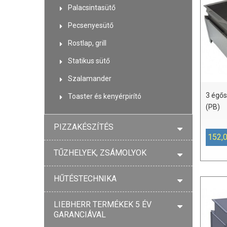
Palacsintasütő
Pecsenyesütő
Rostlap, grill
Statikus sütő
Szalamander
3 égős
Toaster és kenyérpirító
(PB)
PIZZAKÉSZÍTÉS
152,
TŰZHELYEK, ZSÁMOLYOK
HŰTÉSTECHNIKA
LIEBHERR TERMÉKEK 5 ÉV
GARANCIÁVAL