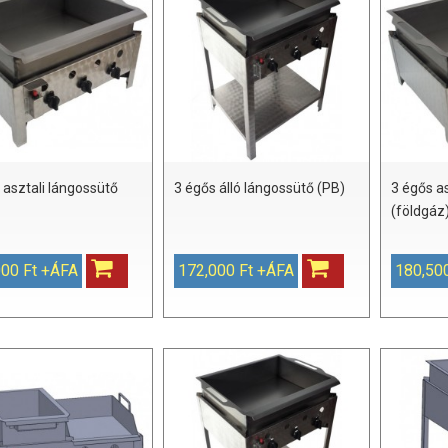
 asztali lángossütő
3 égős álló lángossütő (PB)
3 égős a
(földgáz
000 Ft +ÁFA
172,000 Ft +ÁFA
180,50