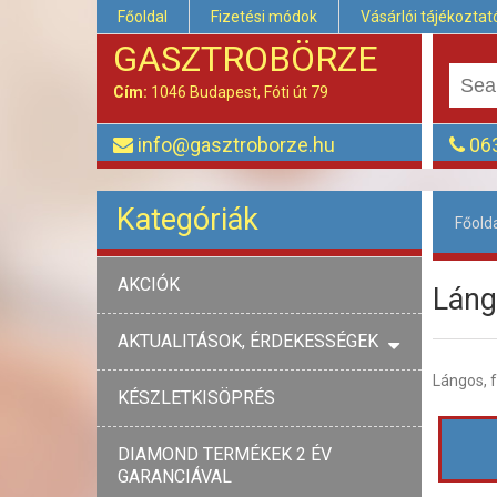
Főoldal
Fizetési módok
Vásárlói tájékoztat
GASZTROBÖRZE
Cím:
1046 Budapest, Fóti út 79
info@gasztroborze.hu
063
Kategóriák
Főold
AKCIÓK
Láng
AKTUALITÁSOK, ÉRDEKESSÉGEK
Lángos, f
KÉSZLETKISÖPRÉS
DIAMOND TERMÉKEK 2 ÉV
GARANCIÁVAL