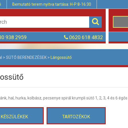
ó
Bemutató terem nyitva tartása: H-P 8-16:30
0 938 2959
0620 618 4832
al
>
SÜTŐ BERENDEZÉSEK
>
Lángossütő
ossütő
ánk, hal, hurka, kolbász, pecsenye spirál krumpli sütő 1, 2, 3, 4 és 6 égős
KÉSZÜLÉKEK
TARTOZÉKOK