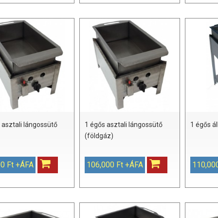
 asztali lángossütő
1 égős asztali lángossütő
1 égős á
(földgáz)
0 Ft +ÁFA
106,000 Ft +ÁFA
110,00