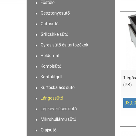
Füstölő
Gesztenyesütő
Gofrisütő
Grillcsirke sütő
Gyros sütő és tartozékok
Holdomat
Kombisütő
Kontaktgrill
1 égős
(PB)
Kürtőskalács sütő
Lángossütő
93,00
Légkeveréses sütő
Mikrohullámú sütő
Olajsütő