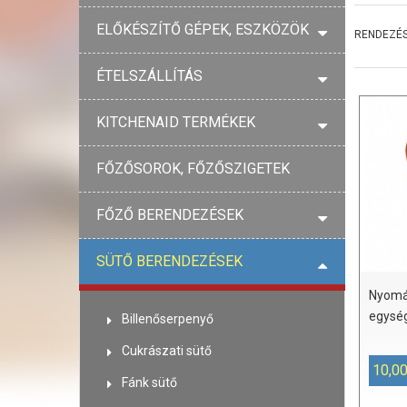
ELŐKÉSZÍTŐ GÉPEK, ESZKÖZÖK
RENDEZÉS
ÉTELSZÁLLÍTÁS
KITCHENAID TERMÉKEK
FŐZŐSOROK, FŐZŐSZIGETEK
FŐZŐ BERENDEZÉSEK
SÜTŐ BERENDEZÉSEK
Nyomá
egysé
Billenőserpenyő
Cukrászati sütő
10,00
Fánk sütő