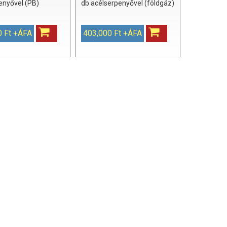
enyővel (PB)
db acélserpenyővel (földgáz)
0 Ft +ÁFA
403,000 Ft +ÁFA