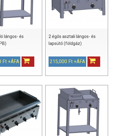
ló lángos- és
2 égős asztali lángos- és
(PB)
lapsütő (földgáz)
0 Ft +ÁFA
215,000 Ft +ÁFA