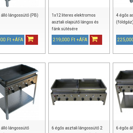
 álló lángossütő (PB)
1x12 literes elektromos
4 égős a
asztali olajsütő lángos és
(földgáz
fánk sütésére
000 Ft +ÁFA
219,000 Ft +ÁFA
225,00
 álló lángossütő
6 égős asztali lángossütő 2
6 égős ál