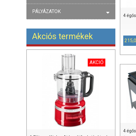
PÁLYÁZATOK
4 égős
Akciós termékek
215,
AKCIÓ
4 égős