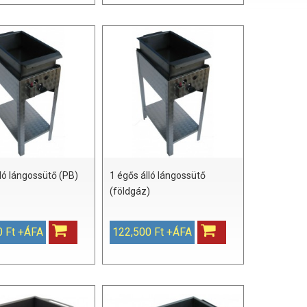
lló lángossütő (PB)
1 égős álló lángossütő
(földgáz)
0 Ft +ÁFA
122,500 Ft +ÁFA