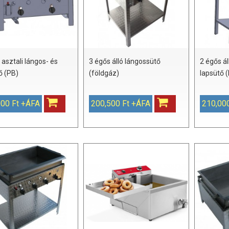
 asztali lángos- és
3 égős álló lángossütő
2 égős ál
ő (PB)
(földgáz)
lapsütő 
000 Ft +ÁFA
200,500 Ft +ÁFA
210,00