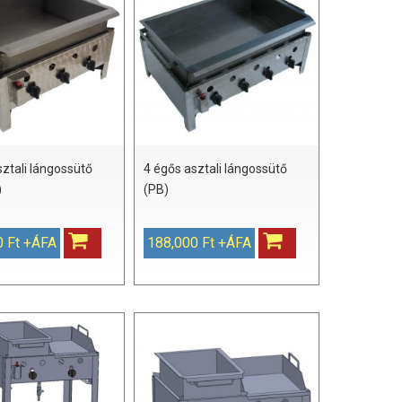
sztali lángossütő
4 égős asztali lángossütő
)
(PB)
0 Ft +ÁFA
188,000 Ft +ÁFA