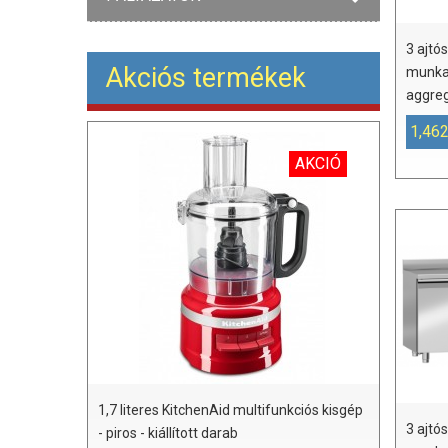
3 ajtós
Akciós termékek
munkaa
aggreg
1,462
AKCIÓ
1,7 literes KitchenAid multifunkciós kisgép
3 ajtós
- piros - kiállított darab