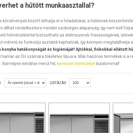
yerhet a hűtött munkaasztallal?
us körülmények között láthatja el a feladatokat, a hűtésnek köszönhe
en állhat rendelkezésre minden szükséges alapanyag, így nem kell fo
elő hőmérséklettel biztosítható az élelmiszerek frissességének, ízén
ő méretű és funkciójú asztalok kaphatóak, így könnyen megtalálhatja a
a konyha hatékonyságát és higiéniáját! Ajtókkal, fiókokkal ellátott 
at hamar az Ön számára tökéletes típusra. Más hasznos termékek is a r
. Bármilyen kérdése merül fel,
keressen bennünket
bizalommal!
:
LISTÁZÁS: