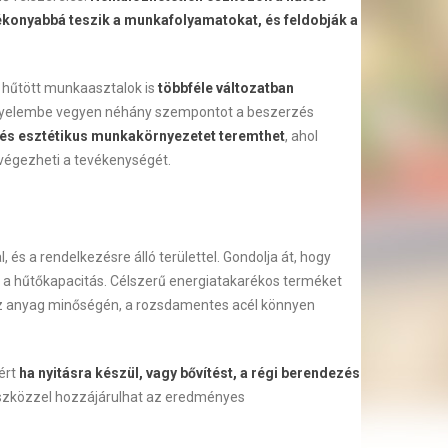
konyabbá teszik a munkafolyamatokat, és feldobják a
hűtött munkaasztalok is
többféle változatban
igyelembe vegyen néhány szempontot a beszerzés
és esztétikus munkakörnyezetet teremthet
, ahol
végezheti a tevékenységét.
s a rendelkezésre álló területtel. Gondolja át, hogy
 a hűtőkapacitás. Célszerű energiatakarékos terméket
 az anyag minőségén, a rozsdamentes acél könnyen
ért
ha nyitásra készül, vagy bővítést, a régi berendezés
szközzel hozzájárulhat az eredményes