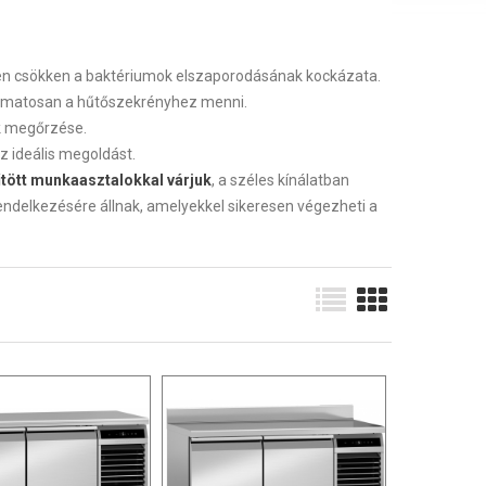
tően csökken a baktériumok elszaporodásának kockázata.
lyamatosan a hűtőszekrényhez menni.
ek megőrzése.
z ideális megoldást.
hűtött munkaasztalokkal várjuk
, a széles kínálatban
endelkezésére állnak, amelyekkel sikeresen végezheti a