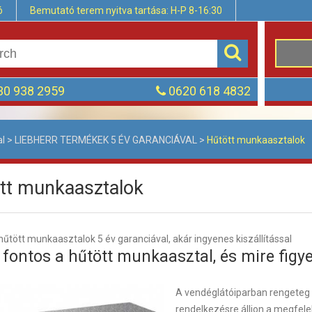
ó
Bemutató terem nyitva tartása: H-P 8-16:30
0 938 2959
0620 618 4832
al
>
LIEBHERR TERMÉKEK 5 ÉV GARANCIÁVAL
>
Hűtött munkaasztalok
tt munkaasztalok
hűtött munkaasztalok 5 év garanciával, akár ingyenes kiszállítással
 fontos a hűtött munkaasztal, és mire figy
A vendéglátóiparban rengeteg 
rendelkezésre álljon a megfele