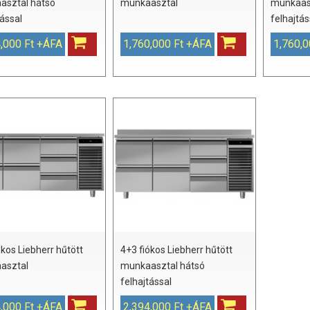
asztal hátsó
munkaasztal
munkaas
tással
felhajtás
,000 Ft +ÁFA
1,760,000 Ft +ÁFA
1,760,0
ókos Liebherr hűtött
4+3 fiókos Liebherr hűtött
asztal
munkaasztal hátsó
felhajtással
,000 Ft +ÁFA
2,394,000 Ft +ÁFA