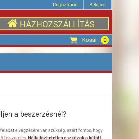
Regisztráció
Belépés
HÁZHOZSZÁLLÍTÁS
Kosár:
0
eljen a beszerzésnél?
feladat elvégzésére van szükség, ezért fontos, hogy
lő felszerelés.
Nélkülözhetetlen eszközök a hűtött