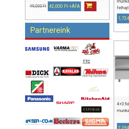
munka
42,000 Ft +ÁFA
49,000 Ft
felhaj
1,724
Partnereink
4+3 fi
munka
2,394