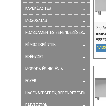
KÁVÉKÉSZÍTÉS
MOSOGATÁS
2 ajtós
ROZSDAMENTES BERENDEZÉSEK
munkaa
aggreg
FÉMSZEKRÉNYEK
1,132
EDÉNYZET
MOSODA ÉS HIGIÉNIA
EGYÉB
HASZNÁLT GÉPEK, BERENDEZÉSEK
PÁLYÁZATOK