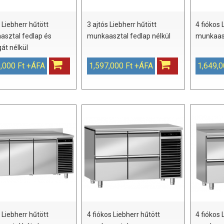
 Liebherr hűtött
3 ajtós Liebherr hűtött
4 fiókos 
sztal fedlap és
munkaasztal fedlap nélkül
munkaasz
át nélkül
,000 Ft +ÁFA
1,597,000 Ft +ÁFA
1,649,0
 Liebherr hűtött
4 fiókos Liebherr hűtött
4 fiókos 