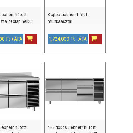
Liebherr hűtött
3 ajtós Liebherr hűtött
tal fedlap nélkül
munkaasztal
00 Ft +ÁFA
1,724,000 Ft +ÁFA
Liebherr hűtött
4+3 fiókos Liebherr hűtött