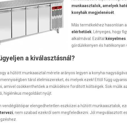
munkaasztalok, amelyek haté
konyhák megjelenését
.
Más termékekhez hasonlóan a 
elérhetőek
. Lényeges, hogy f
alkalmával. Ezáltal
kényelmes 
gördülékenyen és hatékonyan 
ügyeljen a kiválasztásnál?
ogy a hűtött munkaasztal mérete arányos legyen a konyha nagyságával, é
mennyiségben tárol élelmiszereket, és melyek ezek! Ettől függ ugyanis
ni, amivel csökkenthetőek a működésre fordított költségek. Sok múlik
tó, higiénikus megoldást nyújt.
 vendéglátóipar elengedhetetlen eszközei a hűtött munkaasztalok, ez
tervezi
, nem szabad ezekről sem megfeledkezni. Jól megválasztott e
gzéshez.