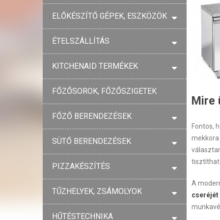
ELŐKÉSZÍTŐ GÉPEK, ESZKÖZÖK
ÉTELSZÁLLÍTÁS
KITCHENAID TERMÉKEK
FŐZŐSOROK, FŐZŐSZIGETEK
Mire 
FŐZŐ BERENDEZÉSEK
Fontos, h
mekkora 
SÜTŐ BERENDEZÉSEK
választa
tisztítha
PIZZAKÉSZÍTÉS
A modern
TŰZHELYEK, ZSÁMOLYOK
cseréjét 
munkavé
HŰTÉSTECHNIKA