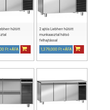
iebherr hűtött
2 ajtós Liebherr hűtött
ztal
munkaasztal hátsó
felhajtással
00 Ft +ÁFA
1,379,000 Ft +ÁFA