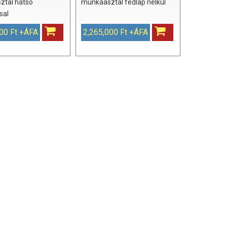
ztal hátsó
munkaasztal fedlap nélkül
sal
00 Ft +ÁFA
2,265,000 Ft +ÁFA