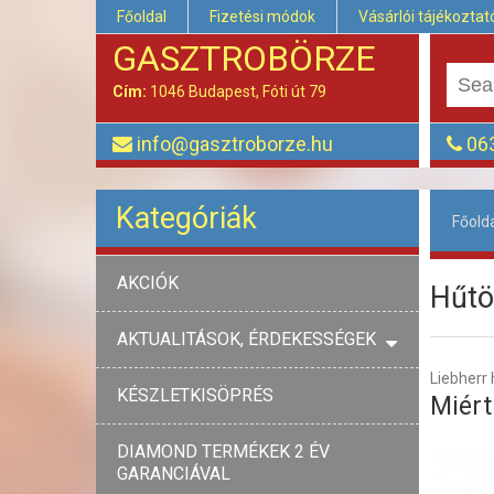
Főoldal
Fizetési módok
Vásárlói tájékoztat
GASZTROBÖRZE
Cím:
1046 Budapest, Fóti út 79
info@gasztroborze.hu
063
Kategóriák
Főold
AKCIÓK
Hűtö
AKTUALITÁSOK, ÉRDEKESSÉGEK
Liebherr 
KÉSZLETKISÖPRÉS
Miért
DIAMOND TERMÉKEK 2 ÉV
GARANCIÁVAL