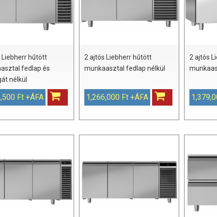
 Liebherr hűtött
2 ajtós Liebherr hűtött
2 ajtós L
sztal fedlap és
munkaasztal fedlap nélkül
munkaas
át nélkül
,500 Ft +ÁFA
1,266,000 Ft +ÁFA
1,379,0