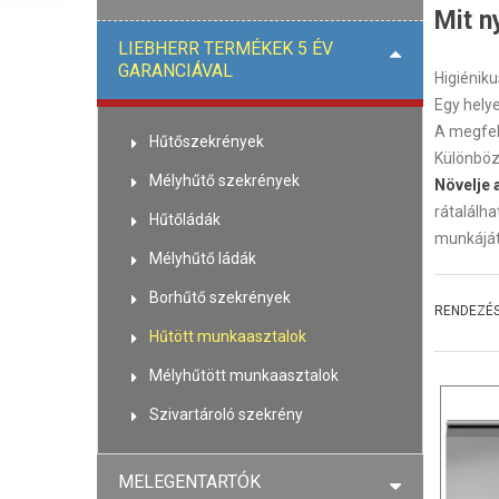
Mit n
LIEBHERR TERMÉKEK 5 ÉV
GARANCIÁVAL
Higiénik
Egy hely
A megfel
Hűtőszekrények
Különböz
Mélyhűtő szekrények
Növelje 
rátalálh
Hűtőládák
munkáját
Mélyhűtő ládák
Borhűtő szekrények
RENDEZÉS
Hűtött munkaasztalok
Mélyhűtött munkaasztalok
Szivartároló szekrény
MELEGENTARTÓK