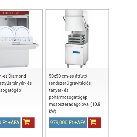
m-es Diamond
50x50 cm-es átfutó
attyús tányér- és
rendszerű gravitációs
sogatógép
tányér- és
pohármosogatógép
mosószeradagolóval (10,8
kW)
0 Ft +ÁFA
979,000 Ft +ÁFA