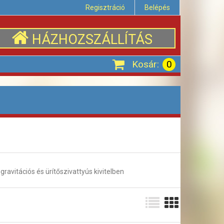
Regisztráció
Belépés
HÁZHOZSZÁLLÍTÁS
Kosár:
0
vitációs és ürítőszivattyús kivitelben