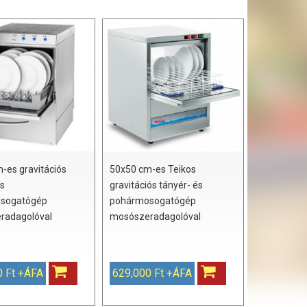
-es gravitációs
50x50 cm-es Teikos
és
gravitációs tányér- és
sogatógép
pohármosogatógép
radagolóval
mosószeradagolóval
0 Ft +ÁFA
629,000 Ft +ÁFA