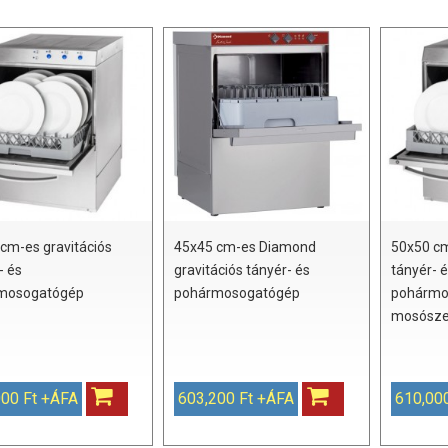
cm-es gravitációs
45x45 cm-es Diamond
50x50 cm
- és
gravitációs tányér- és
tányér- 
mosogatógép
pohármosogatógép
pohármo
mosósze
000 Ft +ÁFA
603,200 Ft +ÁFA
610,00