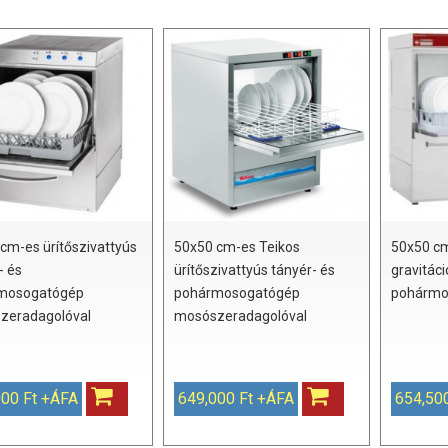
cm-es ürítőszivattyús
50x50 cm-es Teikos
50x50 c
- és
ürítőszivattyús tányér- és
gravitáci
mosogatógép
pohármosogatógép
pohármo
zeradagolóval
mosószeradagolóval
000 Ft +ÁFA
649,000 Ft +ÁFA
654,50