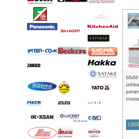
50x50
ürítős
pohár
mosós
1,005