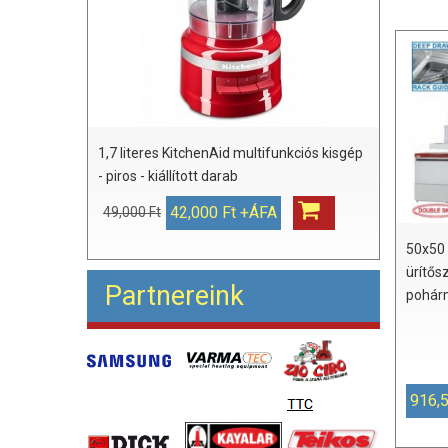
1,7 literes KitchenAid multifunkciós kisgép
- piros - kiállított darab
42,000 Ft +ÁFA
49,000 Ft
50x50
ürítős
Partnereink
pohár
916,