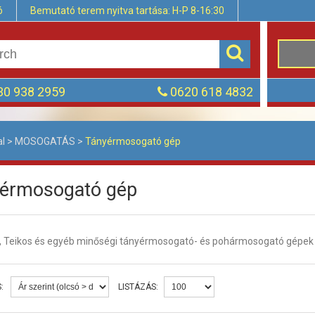
ó
Bemutató terem nyitva tartása: H-P 8-16:30
0 938 2959
0620 618 4832
al
>
MOSOGATÁS
>
Tányérmosogató gép
érmosogató gép
 Teikos és egyéb minőségi tányérmosogató- és pohármosogató gépek gra
:
LISTÁZÁS: