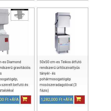
m-es Diamond
50x50 cm-es Teikos átfutó
endszerű gravitációs
rendszerű ürítőszivattyús
és
tányér- és
sogatógép,
pohármosogatógép
a szerelt befutó és
mosószeradagolóval (3
ztalokkal
fázis)
00 Ft +ÁFA
1,282,000 Ft +ÁFA