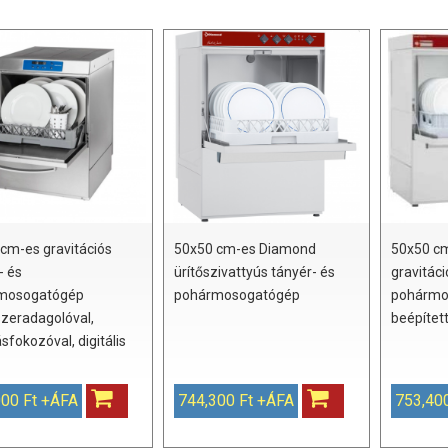
cm-es gravitációs
50x50 cm-es Diamond
50x50 c
- és
ürítőszivattyús tányér- és
gravitáci
mosogatógép
pohármosogatógép
pohármo
zeradagolóval,
beépített
fokozóval, digitális
000 Ft +ÁFA
744,300 Ft +ÁFA
753,40