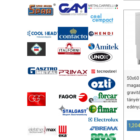
50x60
magasí
gravit
tányér
edény
1,204