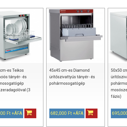
cm-es Teikos
45x45 cm-es Diamond
50x50 cm
ációs tányér- és
ürítőszivattyús tányér- és
ürítősziv
mosogatógép
pohármosogatógép
pohármo
zeradagolóval (3
mosósze
fázis)
000 Ft +ÁFA
682,000 Ft +ÁFA
695,00