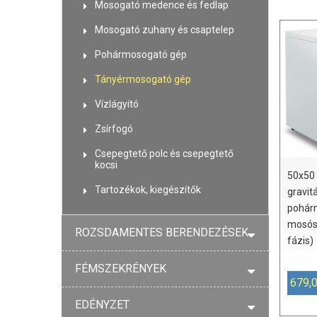
Mosogató medence és fedlap
Mosogató zuhany és csaptelep
Pohármosogató gép
Tányérmosogató gép
Vízlágyító
Zsírfogó
Csepegtető polc és csepegtető
kocsi
50x50 
Tartozékok, kiegészítők
gravit
pohár
mosós
ROZSDAMENTES BERENDEZÉSEK
fázis)
FÉMSZEKRÉNYEK
679,
EDÉNYZET