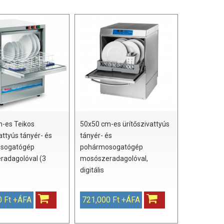
-es Teikos
50x50 cm-es ürítőszivattyús
attyús tányér- és
tányér- és
sogatógép
pohármosogatógép
radagolóval (3
mosószeradagolóval,
digitális
0 Ft +ÁFA
721,000 Ft +ÁFA