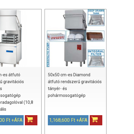
-es átfutó
50x50 cm-es Diamond
ű gravitációs
átfutó rendszerű gravitációs
és
tányér- és
sogatógép
pohármosogatógép
adagolóval (10,8
ális
00 Ft +ÁFA
1,168,600 Ft +ÁFA