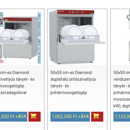
 cm-es Diamond
50x50 cm-es Diamond
50x50 cm
zivattyús tányér- és
duplafalú ürítőszivattyús
rendszer
mosogatógép
tányér- és
tányér- 
zeradagolóval
pohármosogatógép
pohármo
mosószer
kW), digit
,500 Ft +ÁFA
1,062,300 Ft +ÁFA
1,125,0