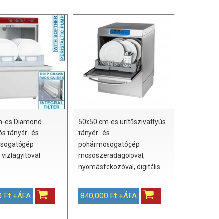
m-es Diamond
50x50 cm-es ürítőszivattyús
ós tányér- és
tányér- és
sogatógép
pohármosogatógép
 vízlágyítóval
mosószeradagolóval,
nyomásfokozóval, digitális
0 Ft +ÁFA
840,000 Ft +ÁFA