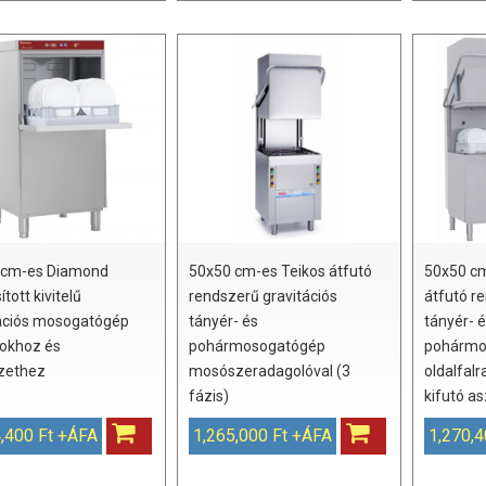
 cm-es Diamond
50x50 cm-es Teikos átfutó
50x50 c
tott kivitelű
rendszerű gravitációs
átfutó r
ációs mosogatógép
tányér- és
tányér- 
okhoz és
pohármosogatógép
pohármo
zethez
mosószeradagolóval (3
oldalfalr
fázis)
kifutó as
,400 Ft +ÁFA
1,265,000 Ft +ÁFA
1,270,4