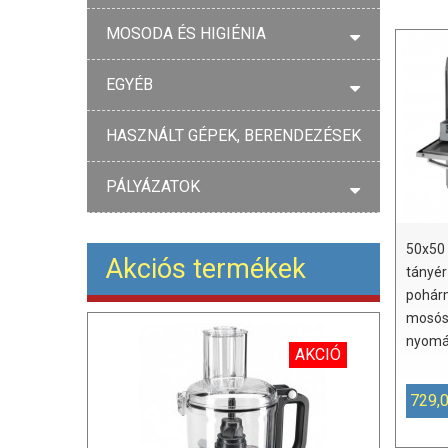
MOSODA ÉS HIGIÉNIA
EGYÉB
HASZNÁLT GÉPEK, BERENDEZÉSEK
PÁLYÁZATOK
50x50 
Akciós termékek
tányér
pohár
mosós
nyomás
AKCIÓ
729,