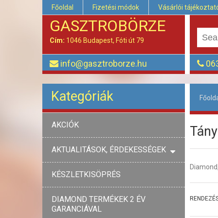
Főoldal
Fizetési módok
Vásárlói tájékoztat
GASZTROBÖRZE
Cím:
1046 Budapest, Fóti út 79
info@gasztroborze.hu
063
Kategóriák
Főold
AKCIÓK
Tány
AKTUALITÁSOK, ÉRDEKESSÉGEK
Diamond,
KÉSZLETKISÖPRÉS
DIAMOND TERMÉKEK 2 ÉV
RENDEZÉS
GARANCIÁVAL