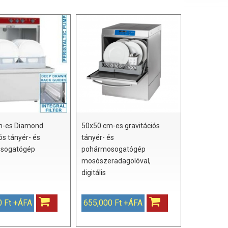
m-es Diamond
50x50 cm-es gravitációs
ós tányér- és
tányér- és
sogatógép
pohármosogatógép
mosószeradagolóval,
digitális
0 Ft +ÁFA
655,000 Ft +ÁFA