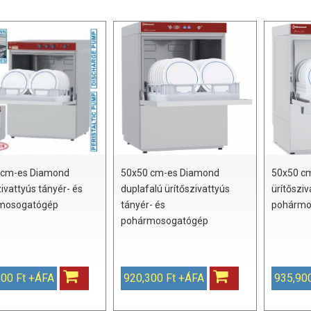
 cm-es Diamond
50x50 cm-es Diamond
50x50 c
zivattyús tányér- és
duplafalú ürítőszivattyús
ürítősziv
mosogatógép
tányér- és
pohármo
pohármosogatógép
500 Ft +ÁFA
920,300 Ft +ÁFA
935,90