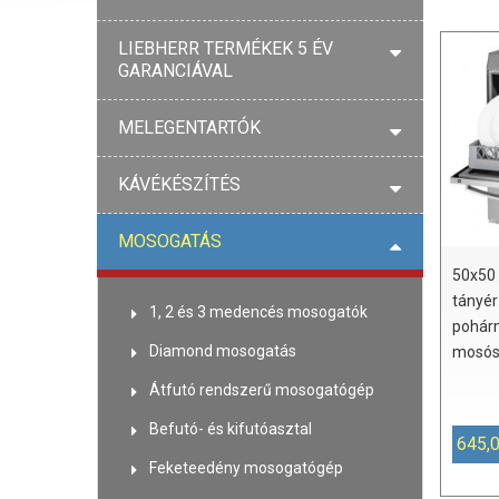
LIEBHERR TERMÉKEK 5 ÉV
GARANCIÁVAL
MELEGENTARTÓK
KÁVÉKÉSZÍTÉS
MOSOGATÁS
50x50 
tányér
1, 2 és 3 medencés mosogatók
pohár
Diamond mosogatás
mosós
Átfutó rendszerű mosogatógép
Befutó- és kifutóasztal
645,
Feketeedény mosogatógép