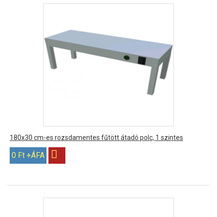
180x30 cm-es rozsdamentes fűtött átadó polc, 1 szintes
0 Ft +ÁFA