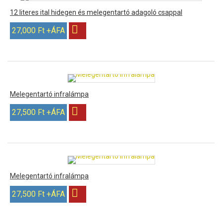
12 literes ital hidegen és melegentartó adagoló csappal
27,000 Ft +ÁFA
Melegentartó infralámpa
27,500 Ft +ÁFA
Melegentartó infralámpa
27,500 Ft +ÁFA