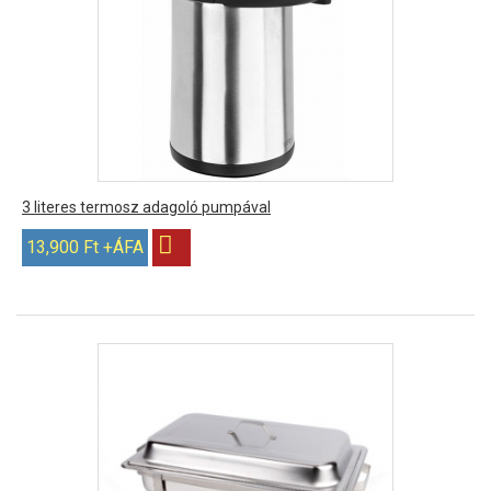
3 literes termosz adagoló pumpával
13,900 Ft +ÁFA