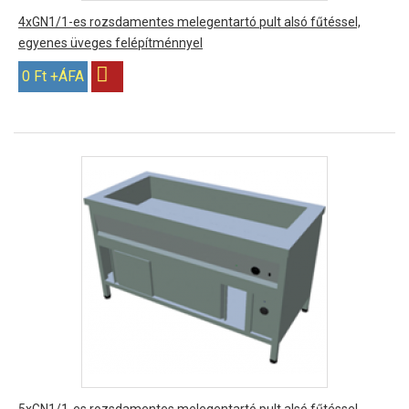
4xGN1/1-es rozsdamentes melegentartó pult alsó fűtéssel,
egyenes üveges felépítménnyel
0 Ft +ÁFA