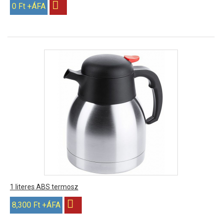
0 Ft +ÁFA
1 literes ABS termosz
8,300 Ft +ÁFA