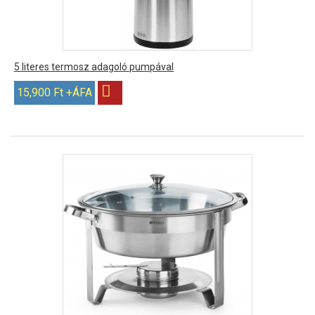
5 literes termosz adagoló pumpával
15,900 Ft +ÁFA