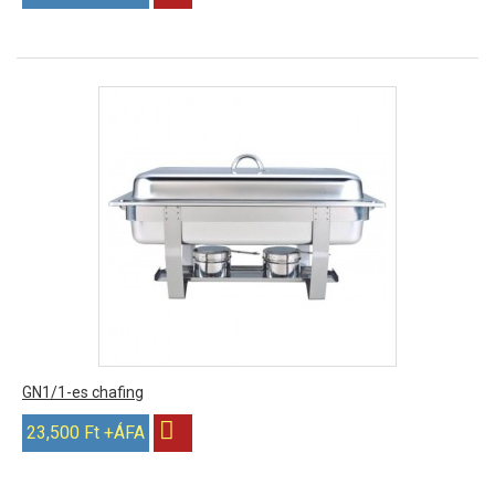
GN1/1-es chafing
23,500 Ft +ÁFA