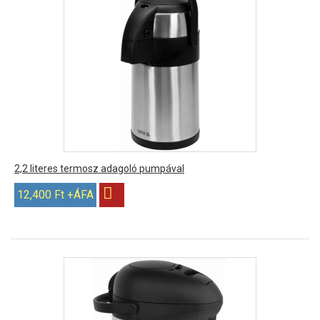
2,2 literes termosz adagoló pumpával
12,400 Ft +ÁFA