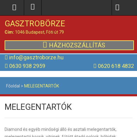
0
GASZTROBÖRZE
Cím:
1046 Budapest, Fóti út 79
HÁZHOZSZÁLLÍTÁS
info@gasztroborze.hu
0630 938 2959
0620 618 4832
Főoldal
>
MELEGENTARTÓK
MELEGENTARTÓK
Diamond és egyéb minőségi álló és asztali melegentartók,
melegentartó kocsik, vitrinek, fűtött átadó polcok, hőhidak,