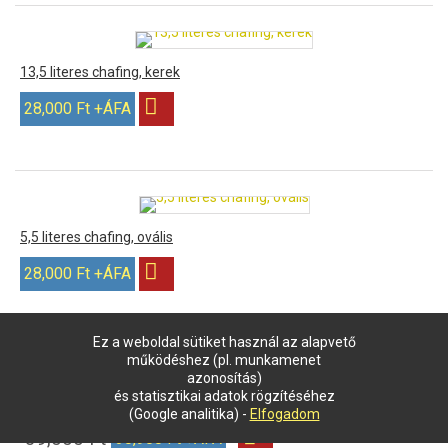
13,5 literes chafing, kerek
28,000 Ft +ÁFA
5,5 literes chafing, ovális
28,000 Ft +ÁFA
Ez a weboldal sütiket használ az alapvető
működéshez (pl. munkamenet
azonosítás)
AKCIÓ
és statisztikai adatok rögzítéséhez
8,5 literes elektromos leveses chafing - a készlet erejéig
(Google analitika) -
Elfogadom
39,000 Ft
30,900 Ft +ÁFA