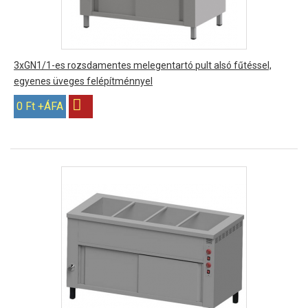
3xGN1/1-es rozsdamentes melegentartó pult alsó fűtéssel,
egyenes üveges felépítménnyel
0 Ft +ÁFA