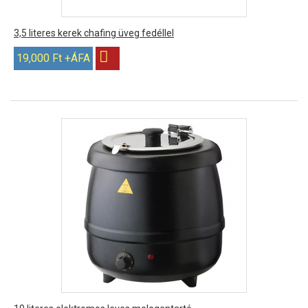
3,5 literes kerek chafing üveg fedéllel
19,000 Ft +ÁFA