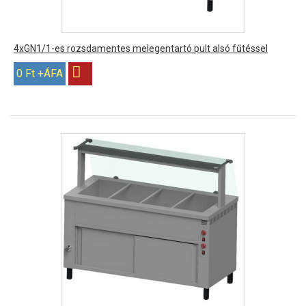
4xGN1/1-es rozsdamentes melegentartó pult alsó fűtéssel
0 Ft +ÁFA