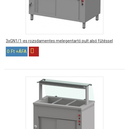
3xGN1/1-es rozsdamentes melegentartó pult alsó fűtéssel
0 Ft +ÁFA