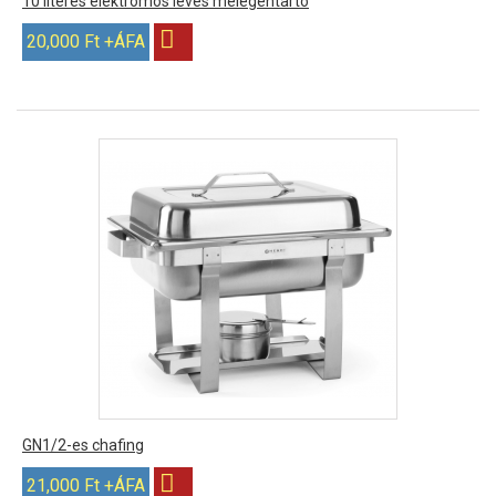
10 literes elektromos leves melegentartó
20,000 Ft +ÁFA
GN1/2-es chafing
21,000 Ft +ÁFA