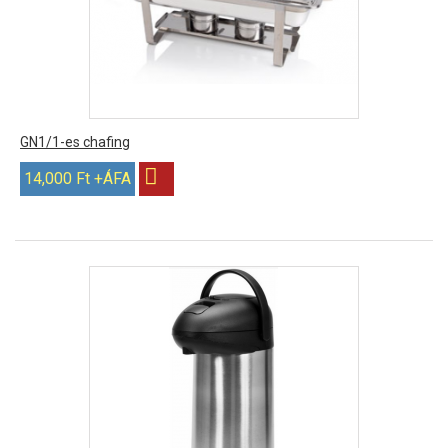
GN1/1-es chafing
14,000 Ft +ÁFA