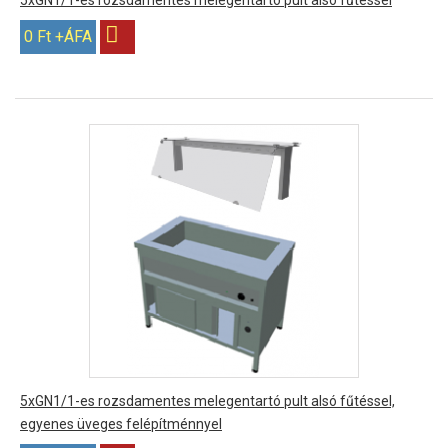
5xGN1/1-es rozsdamentes melegentartó pult alsó fűtéssel
0 Ft +ÁFA
5xGN1/1-es rozsdamentes melegentartó pult alsó fűtéssel,
egyenes üveges felépítménnyel