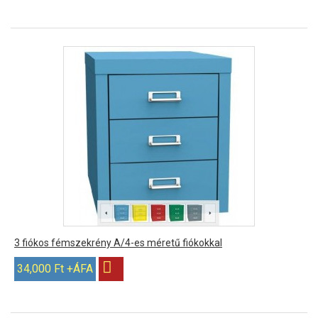
3 fiókos fémszekrény A/4-es méretű fiókokkal
34,000 Ft +ÁFA