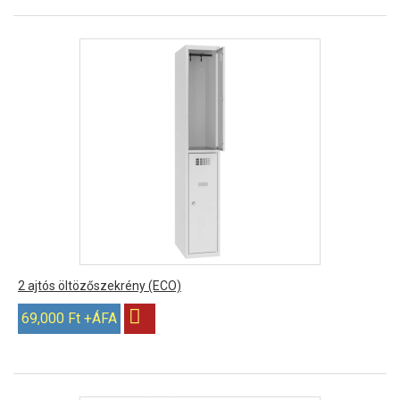
2 ajtós öltözőszekrény (ECO)
69,000 Ft +ÁFA