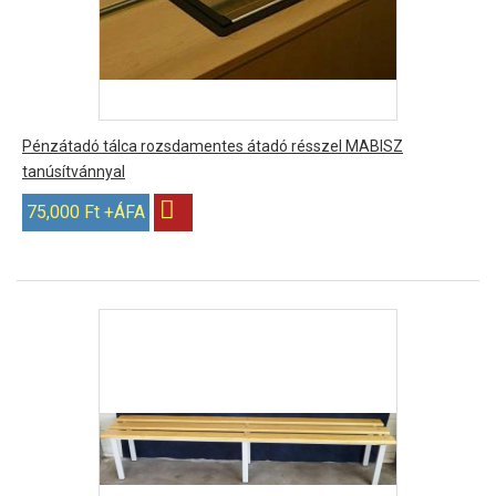
Pénzátadó tálca rozsdamentes átadó résszel MABISZ
tanúsítvánnyal
75,000 Ft +ÁFA