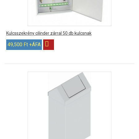
Kulcsszekrény cilinder zárral 50 db kulcsnak
49,500 Ft +ÁFA