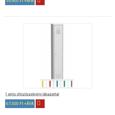
59,900 Ft +ÁFA
1 ajtós öltözőszekrény lábazattal
67,500 Ft +ÁFA