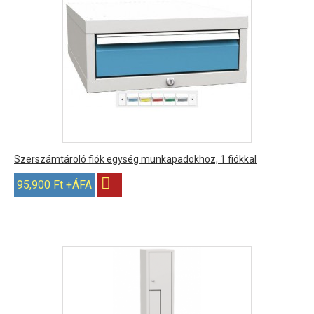
Szerszámtároló fiók egység munkapadokhoz, 1 fiókkal
95,900 Ft +ÁFA