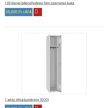
120 literes billenőfedeles fém szemetes kuka
55,000 Ft +ÁFA
1 ajtós öltözőszekrény (ECO)