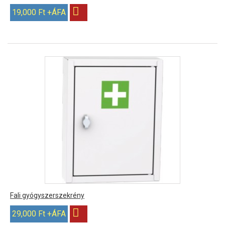
19,000 Ft +ÁFA
Fali gyógyszerszekrény
29,000 Ft +ÁFA