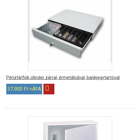
Pénztárfiók cilinder zárral, érmetálcával, bankjegytartóval
37,900 Ft +ÁFA