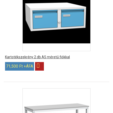
Kartotékszekrény 2 db A5 méretű fiókkal
71,500 Ft +ÁFA