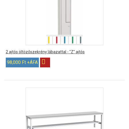
2 ajtós öltözőszekrény lábazattal - "Z" ajtós
98,000 Ft +ÁFA