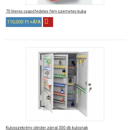
70 literes csapófedeles fém szemetes kuka
110,000 Ft +ÁFA
Kulcsszekrény cilinder zárral 300 db kulcsnak