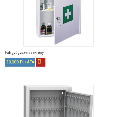
Fali gyógyszerszekrény
39,000 Ft +ÁFA