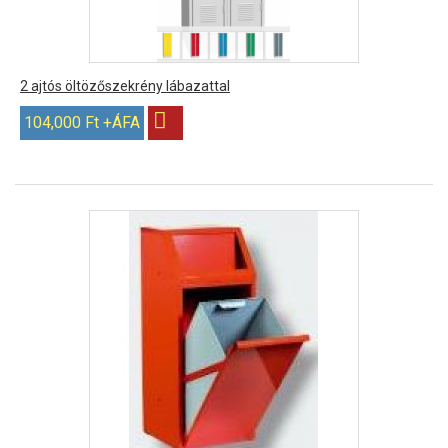
2 ajtós öltözőszekrény lábazattal
104,000 Ft +ÁFA