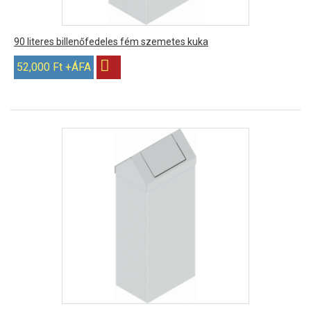
90 literes billenőfedeles fém szemetes kuka
52,000 Ft +ÁFA