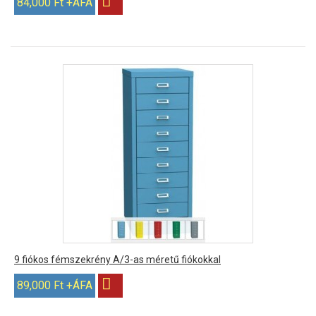
84,000 Ft +ÁFA
9 fiókos fémszekrény A/3-as méretű fiókokkal
89,000 Ft +ÁFA