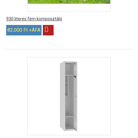
930 literes fém komposztáló
82,000 Ft +ÁFA