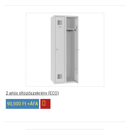
2 ajtós öltözőszekrény (ECO)
90,500 Ft +ÁFA