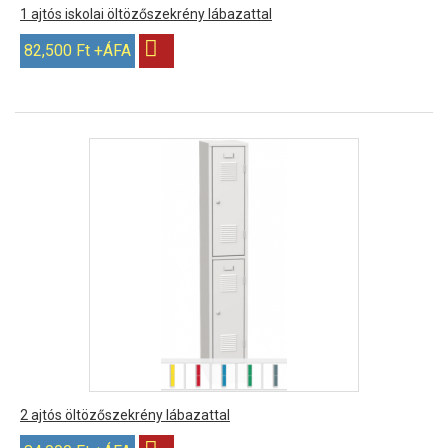
1 ajtós iskolai öltözőszekrény lábazattal
82,500 Ft +ÁFA
2 ajtós öltözőszekrény lábazattal