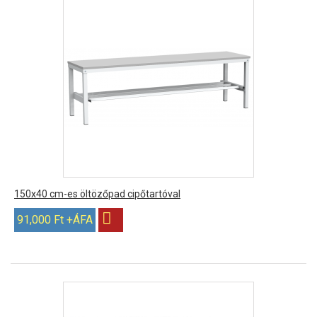
150x40 cm-es öltözőpad cipőtartóval
91,000 Ft +ÁFA