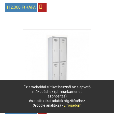
112,000 Ft +ÁFA
Ez a weboldal sütiket használ az alapvető
működéshez (pl. munkamenet
azonosítás)
4 ajtós öltözőszekrény (ECO)
és statisztikai adatok rögzítéséhez
(Google analitika) -
Elfogadom
113,000 Ft +ÁFA