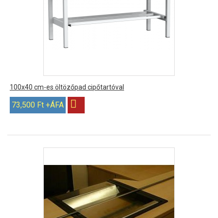
100x40 cm-es öltözőpad cipőtartóval
73,500 Ft +ÁFA