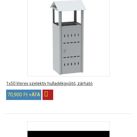
1x50 literes szelektív hulladékgyűjtő, zárható
70,900 Ft +ÁFA