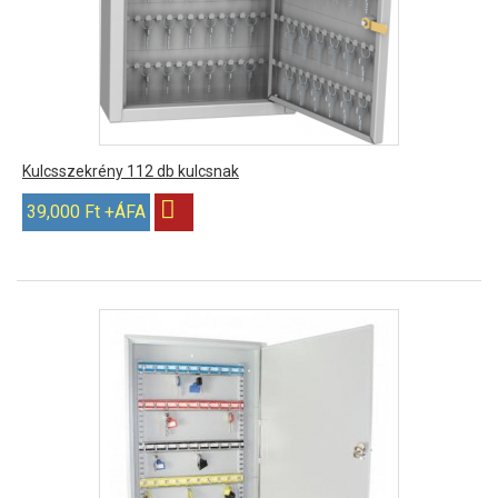
Kulcsszekrény 112 db kulcsnak
39,000 Ft +ÁFA