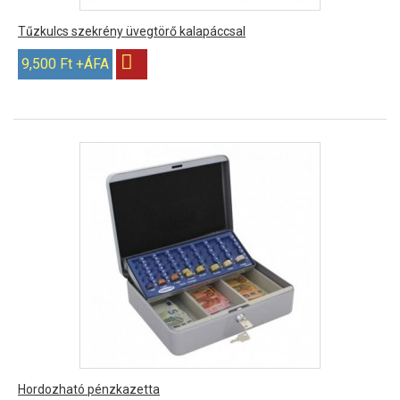
Tűzkulcs szekrény üvegtörő kalapáccsal
9,500 Ft +ÁFA
Hordozható pénzkazetta