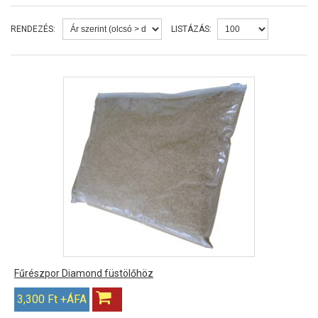
RENDEZÉS:
LISTÁZÁS:
Fűrészpor Diamond füstölőhöz
3,300 Ft +ÁFA