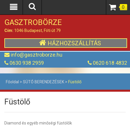
0
GASZTROBÖRZE
Cím:
1046 Budapest, Fóti út 79
HÁZHOZSZÁLLÍTÁS
info@gasztroborze.hu
0630 938 2959
0620 618 4832
Főoldal
>
SÜTŐ BERENDEZÉSEK
>
Füstölő
Füstölő
Diamond és egyéb minőségi füstölők