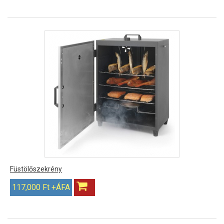
Füstölőszekrény
117,000 Ft +ÁFA