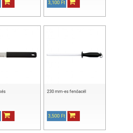
3,100 Ft
kés
230 mm-es fenőacél
3,500 Ft