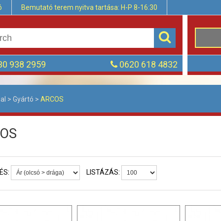
ó
Bemutató terem nyitva tartása: H-P 8-16:30
0 938 2959
0620 618 4832
al
>
Gyártó
>
ARCOS
OS
ÉS:
LISTÁZÁS: