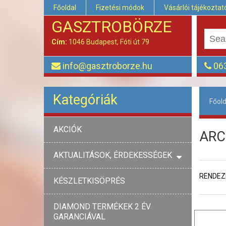
Főoldal
Fizetési módok
Vásárlói tájékoztat
GASZTROBÖRZE
Cím:
1046 Budapest, Fóti út 79
info@gasztroborze.hu
063
Kategóriák
Főold
AKCIÓK
ARC
AKTUALITÁSOK, ÉRDEKESSÉGEK
RENDEZ
KÉSZLETKISÖPRÉS
DIAMOND TERMÉKEK 2 ÉV
GARANCIÁVAL