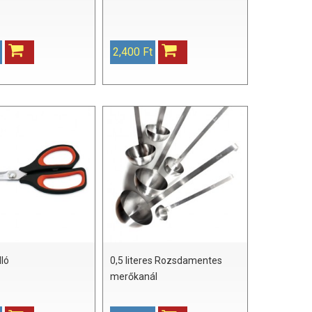
2,400 Ft
lló
0,5 literes Rozsdamentes
merőkanál