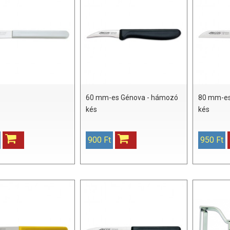
60 mm-es Génova - hámozó
80 mm-es
kés
kés
900 Ft
950 Ft