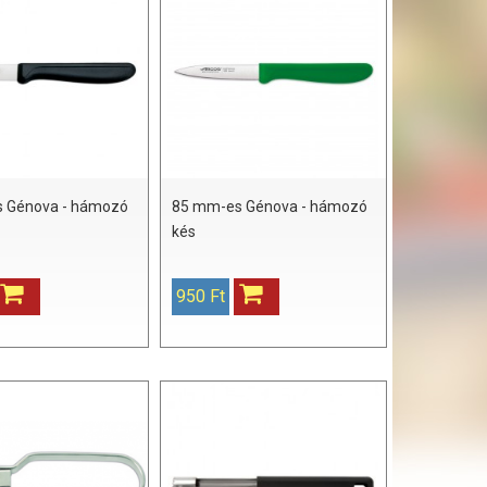
 Génova - hámozó
85 mm-es Génova - hámozó
kés
950 Ft