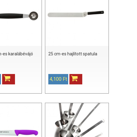
-es karalábévájó
25 cm-es hajlított spatula
4,100 Ft