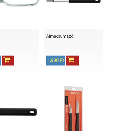
Almacsumázó
1,990 Ft