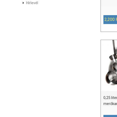
Hírlevél
2,200 
0,25 li
merőka