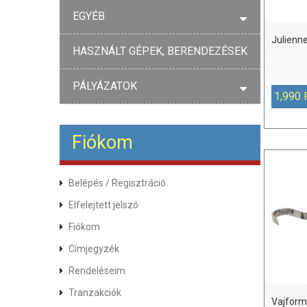
EGYÉB
Julienn
HASZNÁLT GÉPEK, BERENDEZÉSEK
PÁLYÁZATOK
1,990 
Fiókom
Belépés
/
Regisztráció
Elfelejtett jelszó
Fiókom
Címjegyzék
Rendeléseim
Tranzakciók
Vajfor