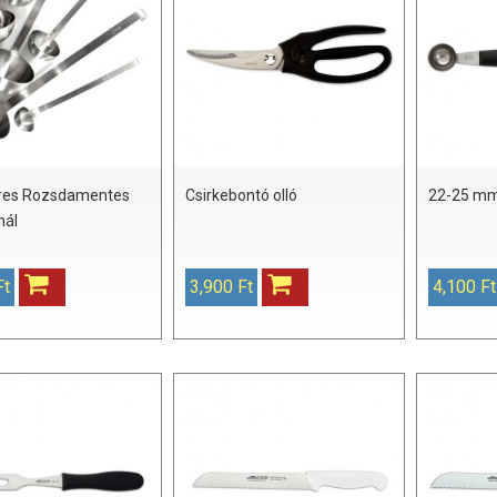
teres Rozsdamentes
Csirkebontó olló
22-25 mm
nál
Ft
3,900 Ft
4,100 Ft