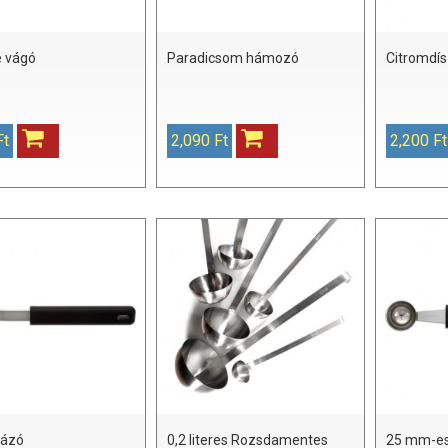
e vágó
Paradicsom hámozó
Citromdís
Ft
2,090 Ft
2,200 Ft
mázó
0,2 literes Rozsdamentes
25 mm-es