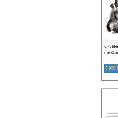
0,75 li
merőka
3,900 