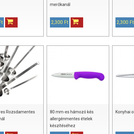
merőkanál
Ft
2,300 Ft
2,300 Ft
teres Rozsdamentes
80 mm-es hámozó kés
Konyhai o
nál
allergénmentes ételek
készítéséhez