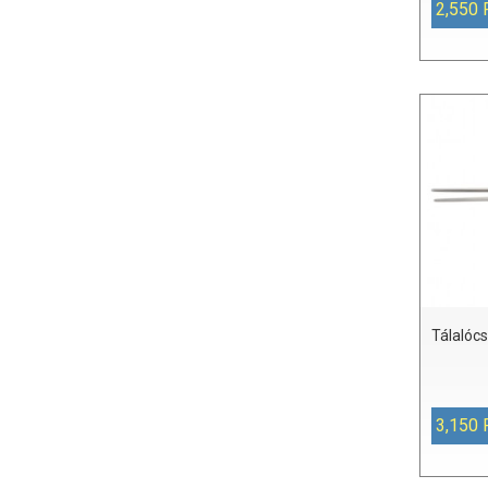
2,550 
Tálalóc
3,150 