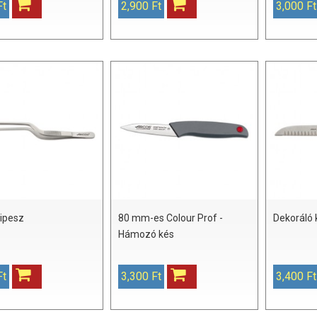
Ft
2,900 Ft
3,000 Ft
sipesz
80 mm-es Colour Prof -
Dekoráló 
Hámozó kés
Ft
3,300 Ft
3,400 Ft