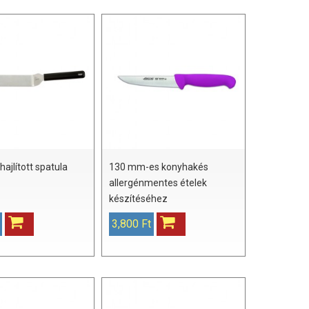
ajlított spatula
130 mm-es konyhakés
allergénmentes ételek
készítéséhez
3,800 Ft