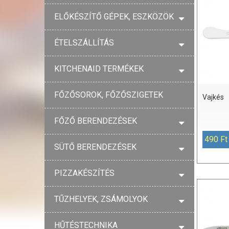
ELŐKÉSZÍTŐ GÉPEK, ESZKÖZÖK
ÉTELSZÁLLÍTÁS
KITCHENAID TERMÉKEK
FŐZŐSOROK, FŐZŐSZIGETEK
Vajkés
FŐZŐ BERENDEZÉSEK
490 Ft
SÜTŐ BERENDEZÉSEK
PIZZAKÉSZÍTÉS
TŰZHELYEK, ZSÁMOLYOK
HŰTÉSTECHNIKA