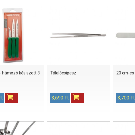
- hámozó kés szett 3
Tálalócsipesz
20 cm-es h
Ft
3,690 Ft
3,700 Ft