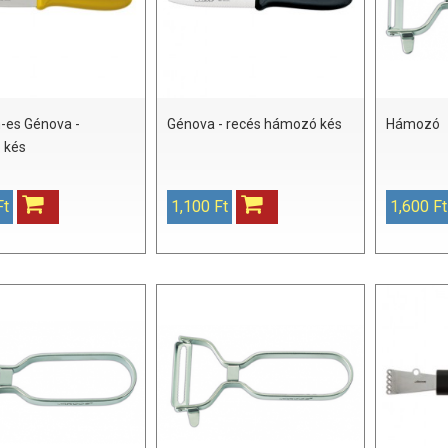
es Génova -
Génova - recés hámozó kés
Hámozó
 kés
Ft
1,100 Ft
1,600 Ft