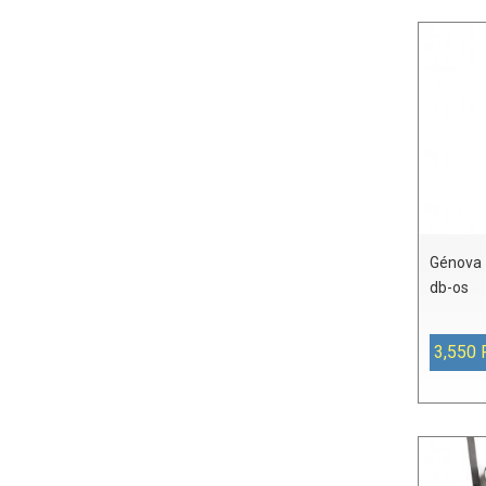
Génova 
db-os
3,550 