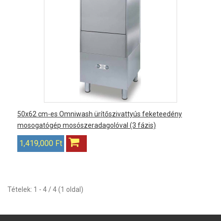
50x62 cm-es Omniwash ürítőszivattyús feketeedény
mosogatógép mosószeradagolóval (3 fázis)
1,419,000 Ft
Tételek: 1 - 4 / 4 (1 oldal)