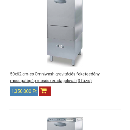
50x62 cm-es Omniwash gravitációs feketeedény
mosogatógép mosószeradagolóval (3 fázis)
1,350,000 Ft