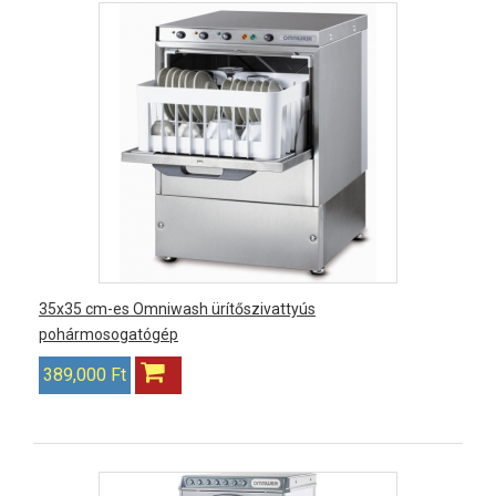
35x35 cm-es Omniwash ürítőszivattyús
pohármosogatógép
389,000 Ft