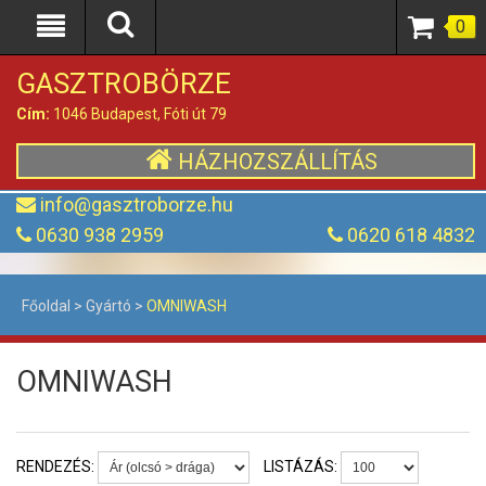
0
GASZTROBÖRZE
Cím:
1046 Budapest, Fóti út 79
HÁZHOZSZÁLLÍTÁS
info@gasztroborze.hu
0630 938 2959
0620 618 4832
Főoldal
>
Gyártó
>
OMNIWASH
OMNIWASH
RENDEZÉS:
LISTÁZÁS: