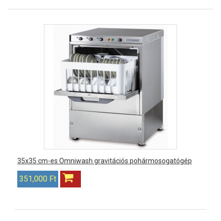
35x35 cm-es Omniwash gravitációs pohármosogatógép
351,000 Ft