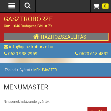
0
GASZTROBÖRZE
Cím:
1046 Budapest, Fóti út 79
HÁZHOZSZÁLLÍTÁS
info@gasztroborze.hu
0630 938 2959
0620 618 4832
Főoldal
>
Gyártó
>
MENUMASTER
MENUMASTER
Nincsenek listázandó gyártók.