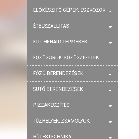
ELŐKÉSZÍTŐ GÉPEK, ESZKÖZÖK
ÉTELSZÁLLÍTÁS
KITCHENAID TERMÉKEK
FŐZŐSOROK, FŐZŐSZIGETEK
FŐZŐ BERENDEZÉSEK
SÜTŐ BERENDEZÉSEK
PIZZAKÉSZÍTÉS
TŰZHELYEK, ZSÁMOLYOK
HŰTÉSTECHNIKA