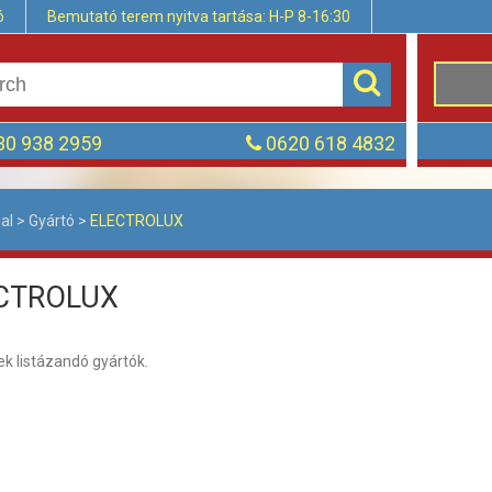
ó
Bemutató terem nyitva tartása: H-P 8-16:30
0 938 2959
0620 618 4832
al
>
Gyártó
>
ELECTROLUX
CTROLUX
k listázandó gyártók.