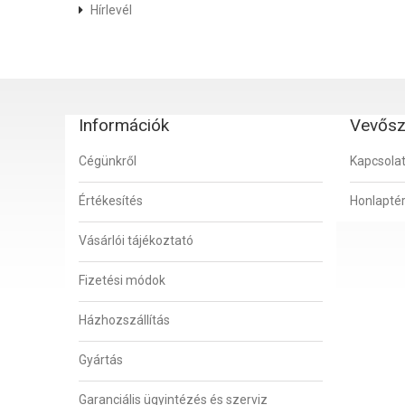
Hírlevél
Információk
Vevősz
Cégünkről
Kapcsola
Értékesítés
Honlapté
Vásárlói tájékoztató
Fizetési módok
Házhozszállítás
Gyártás
Garanciális ügyintézés és szerviz