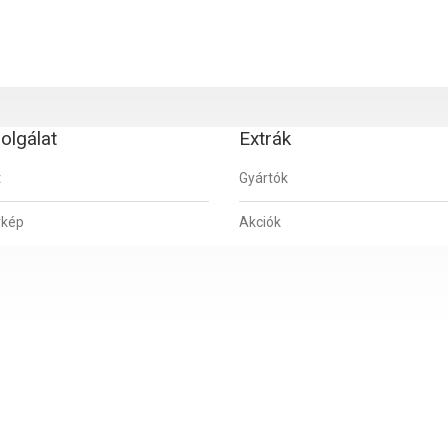
olgálat
Extrák
t
Gyártók
rkép
Akciók