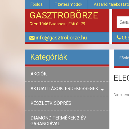
Főoldal
Fizetési módok
Vásárlói tájékoztat
GASZTROBÖRZE
Cím:
1046 Budapest, Fóti út 79
info@gasztroborze.hu
063
Kategóriák
Főold
AKCIÓK
ELE
AKTUALITÁSOK, ÉRDEKESSÉGEK
Nincsene
KÉSZLETKISÖPRÉS
DIAMOND TERMÉKEK 2 ÉV
GARANCIÁVAL