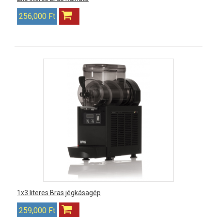
256,000 Ft
1x3 literes Bras jégkásagép
259,000 Ft