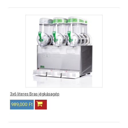
3x6 literes Bras jégkásagép
989,000 Ft