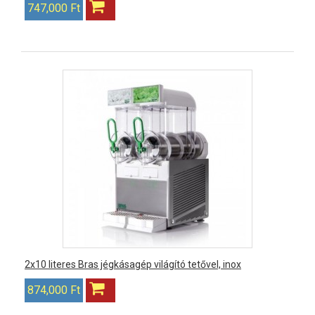
747,000 Ft
2x10 literes Bras jégkásagép világító tetővel, inox
874,000 Ft