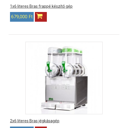
1x6 literes Bras frappé készítő gép
679,000 Ft
2x6 literes Bras jégkásagép