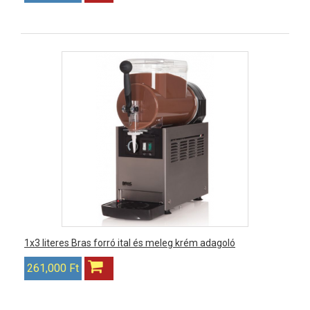
1x3 literes Bras forró ital és meleg krém adagoló
261,000 Ft