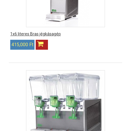
1x6 literes Bras jégkásagép
415,000 Ft