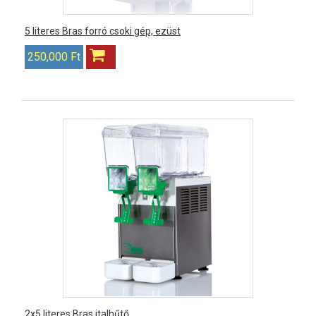
5 literes Bras forró csoki gép, ezüst
250,000 Ft
2x5 literes Bras italhűtő