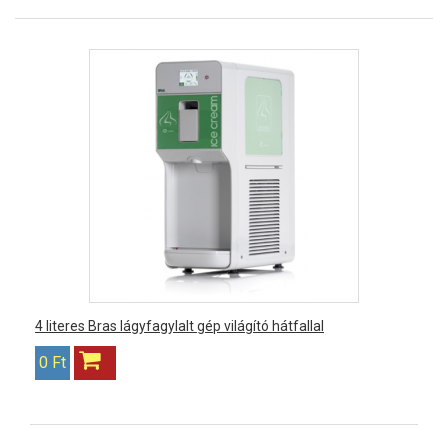
4 literes Bras lágyfagylalt gép világító hátfallal
0 Ft