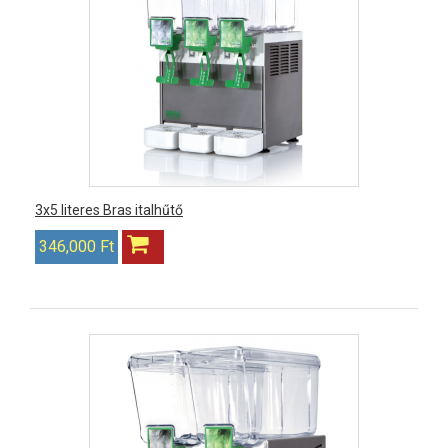
3x5 literes Bras italhűtő
346,000 Ft