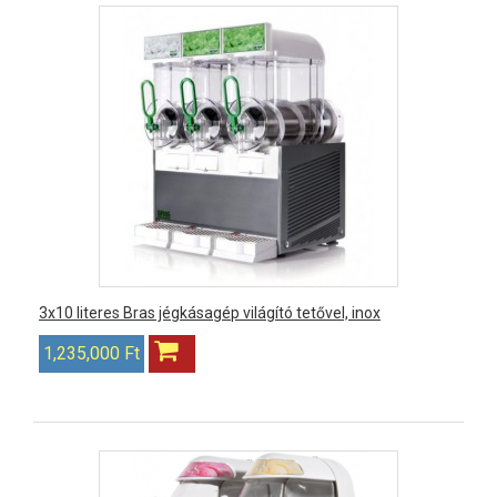
3x10 literes Bras jégkásagép világító tetővel, inox
1,235,000 Ft