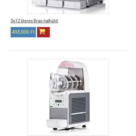
3x12 literes Bras italhűtő
493,000 Ft