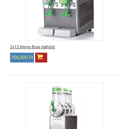
2x12 literes Bras italhűtő
356,000 Ft