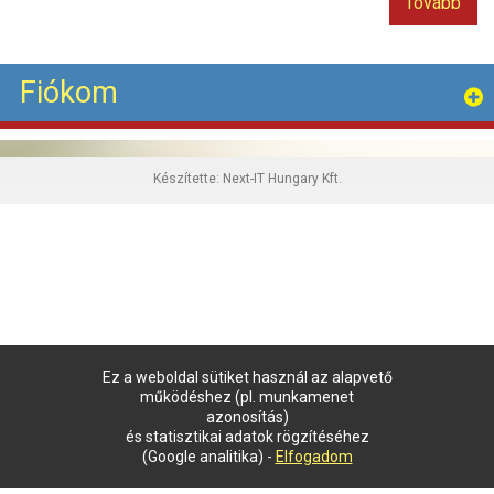
Tovább
Fiókom
Készítette:
Next-IT Hungary Kft.
Ez a weboldal sütiket használ az alapvető
működéshez (pl. munkamenet
azonosítás)
és statisztikai adatok rögzítéséhez
(Google analitika) -
Elfogadom