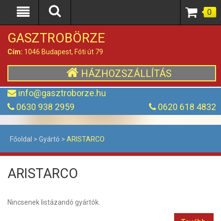
0
GASZTROBÖRZE
Cím:
1046 Budapest, Fóti út 79
HÁZHOZSZÁLLÍTÁS
info@gasztroborze.hu
0630 938 2959
0620 618 4832
Főoldal
>
Gyártó
>
ARISTARCO
ARISTARCO
Nincsenek listázandó gyártók.