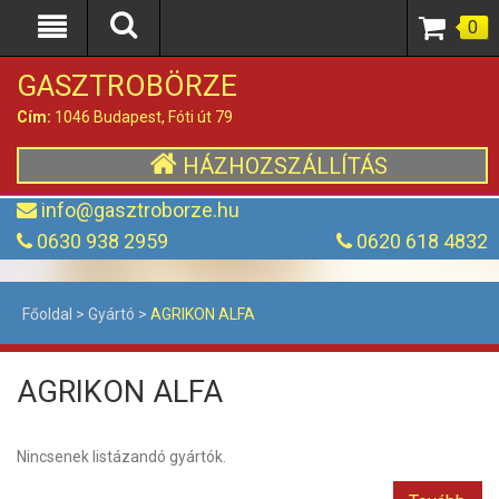
0
GASZTROBÖRZE
Cím:
1046 Budapest, Fóti út 79
HÁZHOZSZÁLLÍTÁS
info@gasztroborze.hu
0630 938 2959
0620 618 4832
Főoldal
>
Gyártó
>
AGRIKON ALFA
AGRIKON ALFA
Nincsenek listázandó gyártók.