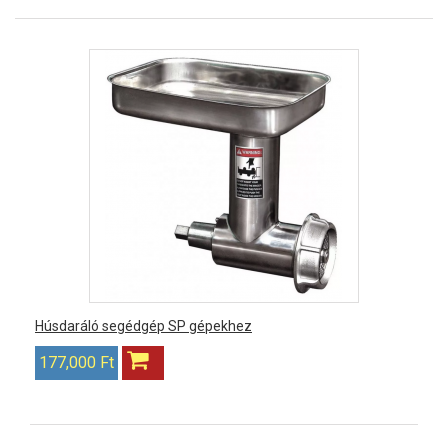
Húsdaráló segédgép SP gépekhez
177,000 Ft