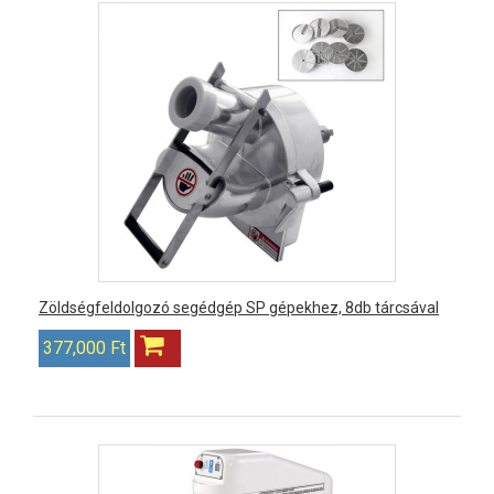
Zöldségfeldolgozó segédgép SP gépekhez, 8db tárcsával
377,000 Ft