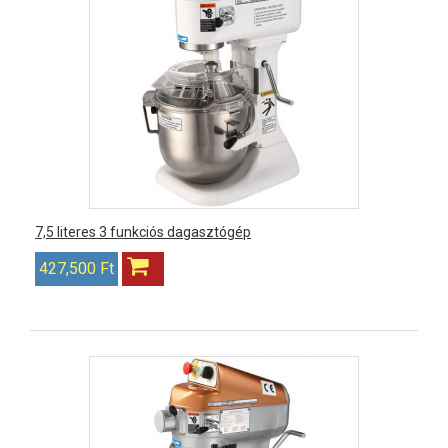
7,5 literes 3 funkciós dagasztógép
427,500 Ft