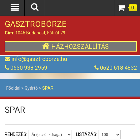
0
GASZTROBÖRZE
Cím:
1046 Budapest, Fóti út 79
HÁZHOZSZÁLLÍTÁS
info@gasztroborze.hu
0630 938 2959
0620 618 4832
Főoldal
>
Gyártó
>
SPAR
SPAR
RENDEZÉS:
LISTÁZÁS: