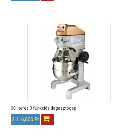
60 literes 3 funkciós dagasztógép
2,116,000 Ft